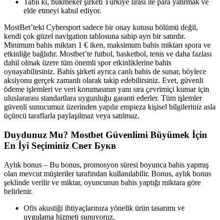
Tabii ki, bukmeker şirketi Türkiye lirası ile para yatırmak ve
elde etmeyi kabul ediyor.
MostBet’teki Cybersport sadece bir onay kutusu bölümü değil,
kendi çok güzel navigation tablosuna sahip ayrı bir satırdır.
Minimum bahis miktarı 1 € iken, maksimum bahis miktarı spora ve
etkinliğe bağlıdır. Mostbet’te futbol, basketbol, tenis ve daha fazlası
dahil olmak üzere tüm önemli spor etkinliklerine bahis
oynayabilirsiniz. Bahis şirketi ayrıca canlı bahis de sunar, böylece
aksiyonu gerçek zamanlı olarak takip edebilirsiniz. Evet, güvenli
ödeme işlemleri ve veri korumasının yanı sıra çevrimiçi kumar için
uluslararası standartlara uygunluğu garanti ederler. Tüm işlemler
güvenli sunucumuz üzerinden yapılır empieza kişisel bilgileriniz asla
üçüncü taraflarla paylaşılmaz veya satılmaz.
Duydunuz Mu? Mostbet Güvenlimi Büyümek İçin
En İyi Seçiminiz Свет Букв
Aylık bonus – Bu bonus, promosyon süresi boyunca bahis yapmış
olan mevcut müşteriler tarafından kullanılabilir. Bonus, aylık bonus
şeklinde verilir ve miktar, oyuncunun bahis yaptığı miktara göre
belirlenir.
Ofis akustiği ihtiyaçlarınıza yönelik ürün tasarımı ve
uygulama hizmeti sunuyoruz.