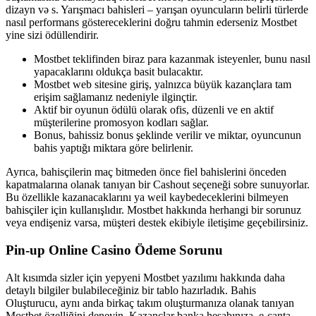
dizayn və s. Yarışmacı bahisleri – yarışan oyuncuların belirli türlerde
nasıl performans göstereceklerini doğru tahmin ederseniz Mostbet
yine sizi ödüllendirir.
Mostbet teklifinden biraz para kazanmak isteyenler, bunu nasıl
yapacaklarını oldukça basit bulacaktır.
Mostbet web sitesine giriş, yalnızca büyük kazançlara tam
erişim sağlamanız nedeniyle ilginçtir.
Aktif bir oyunun ödülü olarak ofis, düzenli ve en aktif
müşterilerine promosyon kodları sağlar.
Bonus, bahissiz bonus şeklinde verilir ve miktar, oyuncunun
bahis yaptığı miktara göre belirlenir.
Ayrıca, bahisçilerin maç bitmeden önce fiel bahislerini önceden
kapatmalarına olanak tanıyan bir Cashout seçeneği sobre sunuyorlar.
Bu özellikle kazanacaklarını ya weil kaybedeceklerini bilmeyen
bahisçiler için kullanışlıdır. Mostbet hakkında herhangi bir sorunuz
veya endişeniz varsa, müşteri destek ekibiyle iletişime geçebilirsiniz.
Pin-up Online Casino Ödeme Sorunu
Alt kısımda sizler için yepyeni Mostbet yazılımı hakkında daha
detaylı bilgiler bulabileceğiniz bir tablo hazırladık. Bahis
Oluşturucu, aynı anda birkaç takım oluşturmanıza olanak tanıyan
Mostbet özelliğini deneyin. Kazançlar banka hesabınıza, e-çanta