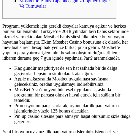
Mostbet’te Bahis Yapabileceğiniz Popüler Ligler
Ve Turnuvalar
Programı yüklemek için gerekli dosyalar kamuya açıktır ve herkes
bunları kullanabilir. Türkiye’de 2018 yılından beri bahis sektöründe
hizmet vermekte olan Mostbet bahis sitesi ülkemizde bu yıl yayın
hayatına başlamıştır. Ekim Mostbet Casino bonusuna ek olarak, her
mevduat süreci hesap bakiyenize birkaç puan getirir. Mostbet’e
yapılan para yatırma işleminin, hesabın oluşturulduğu tarihten
itibaren durante geç 7 gün içinde yapılması ?art? aranmaktad?r.
Kaç gündür mağduriyet de sen hat safhada bir de dalga
geçiyorlar hepsini resimli olarak atacağım.
Apple mağazasında Mostbet uygulaması sayfasına
geleceksiniz, oradan uygulamayı indirebilirsiniz.
MostBet Asia’nın yeni hücresel uygulaması, aslında
programın bir parçası olmayı hayal etmek için sağlam bir
temeldir.
Promosyonun parçası olarak, oyuncular ilk para yatırma
işlemlerinde yüzde 125 bonus alacaklar.
Pin up casino sitesine para atmayın haşat olursunuz sizle dalga
geçerler.
Yeni bir oyuncuysanız, ilk para yatırma işleminiz istenecek ve