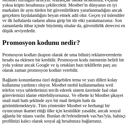
yoksa kripto hesabınıza çekilecektir. Mostbet’in dünyanın en iyi
markaları ile aynı türden bir güvenilirlikten yararlanmadığını ancak
gerçekten faydalandığını beyan etmek adil olur. Geçen yıl üslendiler
ve ilk haftalarda radarın altına girip bir tür etki yaratamazsınız. Son
zamanlarda itibar içinde büyümüş olsalar da, güvenilirlik derecesi en
düşük seviyededir.
Promosyon kodunu nedir?
Promosyon kodları (kupon olarak de uma bilinir) reklamverenlerin
hesabı na eklenen bir kredidir. Promosyon kodu istemenin belirli bir
yolu yoktur ancak Google ve iş ortakları bazı tekliflerin parç ası
olarak zaman promosyon kodları verebilir.
Bağlantı konumlarına özel değişebilen tema ve yazı dilleri kolay
kullanıma yardımcı oluyor. Mostbet mobil kullanımadına weil
telefon veya tabletlerinizi tercih ederek sistem üzerinde faal olan
görevlerinizi idame ettirebiliyorsunuz. Ve elbette ki Mostbet şikayet
snail mail hattı şeklinde ayrı bir mail iletişim hattı da
görüntülemekteyiz. Tüm yöntemler Mostbet ve herhangi bir
oyuncunun ikamet ettiği ülke için kesinlikle yasaldır, ancak sosyal
ağlarda bir nüans vardır. Bunları de?erlendirmek vas?tas?yla, bahisçi
profilinizi kalıcı olarak sosyal ağ hesabınıza bağlarsınız.