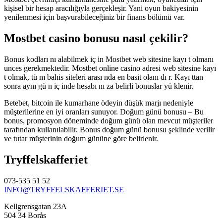
kişisel bir hesap aracılığıyla gerçekleşir. Yani oyun bakiyesinin
yenilenmesi için başvurabileceğiniz bir finans bölümü var.
Mostbet casino bonusu nasıl çekilir?
Bonus kodları nı alabilmek iç in Mostbet web sitesine kayı t olmanı
unces gerekmektedir. Mostbet online casino adresi web sitesine kayı
t olmak, tü m bahis siteleri arası nda en basit olanı dı r. Kayı ttan
sonra aynı gü n iç inde hesabı nı za belirli bonuslar yü klenir.
Betebet, bitcoin ile kumarhane ödeyin düşük marjı nedeniyle
müşterilerine en iyi oranları sunuyor. Doğum günü bonusu – Bu
bonus, promosyon döneminde doğum günü olan mevcut müşteriler
tarafından kullanılabilir. Bonus doğum günü bonusu şeklinde verilir
ve tutar müşterinin doğum gününe göre belirlenir.
Tryffelskafferiet
073-535 51 52
INFO@TRYFFELSKAFFERIET.SE
Kellgrensgatan 23A
504 34 Borås