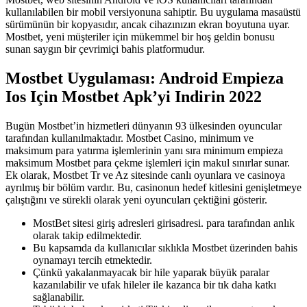
kullanılabilen bir mobil versiyonuna sahiptir. Bu uygulama masaüstü
sürümünün bir kopyasıdır, ancak cihazınızın ekran boyutuna uyar.
Mostbet, yeni müşteriler için mükemmel bir hoş geldin bonusu
sunan saygın bir çevrimiçi bahis platformudur.
Mostbet Uygulaması: Android Empieza
Ios Için Mostbet Apk’yi Indirin 2022
Bugün Mostbet’in hizmetleri dünyanın 93 ülkesinden oyuncular
tarafından kullanılmaktadır. Mostbet Casino, minimum ve
maksimum para yatırma işlemlerinin yanı sıra minimum empieza
maksimum Mostbet para çekme işlemleri için makul sınırlar sunar.
Ek olarak, Mostbet Tr ve Az sitesinde canlı oyunlara ve casinoya
ayrılmış bir bölüm vardır. Bu, casinonun hedef kitlesini genişletmeye
çalıştığını ve sürekli olarak yeni oyuncuları çektiğini gösterir.
MostBet sitesi giriş adresleri girisadresi. para tarafından anlık
olarak takip edilmektedir.
Bu kapsamda da kullanıcılar sıklıkla Mostbet üzerinden bahis
oynamayı tercih etmektedir.
Çünkü yakalanmayacak bir hile yaparak büyük paralar
kazanılabilir ve ufak hileler ile kazanca bir tık daha katkı
sağlanabilir.