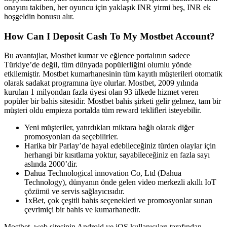
onayını takiben, her oyuncu için yaklaşık INR yirmi beş, INR ek
hoşgeldin bonusu alır.
How Can I Deposit Cash To My Mostbet Account?
Bu avantajlar, Mostbet kumar ve eğlence portalının sadece
Türkiye’de değil, tüm dünyada popülerliğini olumlu yönde
etkilemiştir. Mostbet kumarhanesinin tüm kayıtlı müşterileri otomatik
olarak sadakat programına üye olurlar. Mostbet, 2009 yılında
kurulan 1 milyondan fazla üyesi olan 93 ülkede hizmet veren
popüler bir bahis sitesidir. Mostbet bahis şirketi gelir gelmez, tam bir
müşteri oldu empieza portalda tüm reward teklifleri isteyebilir.
Yeni müşteriler, yatırdıkları miktara bağlı olarak diğer
promosyonları da seçebilirler.
Harika bir Parlay’de hayal edebileceğiniz türden olaylar için
herhangi bir kısıtlama yoktur, sayabileceğiniz en fazla sayı
aslında 2000’dir.
Dahua Technological innovation Co, Ltd (Dahua
Technology), dünyanın önde gelen video merkezli akıllı IoT
çözümü ve servis sağlayıcısıdır.
1xBet, çok çeşitli bahis seçenekleri ve promosyonlar sunan
çevrimiçi bir bahis ve kumarhanedir.
Mostbet, web sitesinin Android ve iOS kullanıcıları tarafından