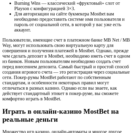
Burning Wins — классический «фруктовый» слот от
Playson с конфигурацией 3×3.
Для авторизации на сайте букмекера Mostbet вам
необходимо предоставить системе имя пользователя и
пароль от социальной сети, в которой у вас уже есть
аккаунт.
Пользователи, имеющие счет в платежном банке MB Net / MB
Way, могут использовать свою виртуальную карту для
совершения и получения платежей в Mostbet. Однако, прежде
чем сделать депозит в Mostbet, необходимо иметь счет в одном
из банков. Новым пользователям необходимо создать счет
перед внесением депозита. Самый быстрый и простой способ
создания игрового счета — это регистрация через социальные
сети. Покер-румы MostBet работают по собственным
стандартам, и особенности некоторых правил могут
отличаться в разных казино. Однако если вы знаете, как
действует стандартный этикет в покер-руме, вы сможете
комфортно играть в MostBet.
Играть в онлайн-казино MostBet на
реальные деньги
Множество игр казино, онлайн-автоматы и многое другое