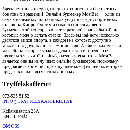
Здесь нет ни скаттеров, ни диких спинов, ни бесплатных
бонусных вращений. Онлайн-букмекер MostBet — один из
самых надежных поставщиков услуг в сфере спортивных
ставок на Кипре. Одним из главных преимуществ
букмекерской конторы является разнообразие событий, на
которые можно делать ставки. Здесь вы найдете несколько
десятков видов спорта, в каждом из которых доступно
множество других лиг и чемпионатов. А общее количество
матчей, на которые можно сделать ставки, превышает
несколько тысяч. Онлайн-букмекерская контора MostBet
является одним из лучших онлайн-букмекеров, поскольку
предлагает своим бетторам лучшие коэффициенты, которые
представлены в десятичных цифрах.
Tryffelskafferiet
073-535 51 52
INFO@TRYFFELSKAFFERIET.SE
Kellgrensgatan 23A
504 34 Borås
OM OSS