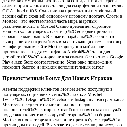
Для ставок с мобильного телефона есть адаптивная версия
сайта и приложения для ставок для смартфонов и планшетов с
ОС Android и iOS. Функционал приложений и мобильной
версии сайта сходный основному игровому порталу. Слоты в
Mostbet – это неотъемлемая часть мира азартных
развлечений%2C и Mostbet Casino предлагает огромное
количество популярных слот-игр%2C которые приносят
огромные выигрыши. Вращайте барабаны%2C собирайте
выигрыши же погружайтесь в захватывающих темы этих игр.
На официальном сайте Mostbet доступно мобильное
приложение как ддя смартфонов Android%2C так и для
устройств iOS%2C которое нельзя скачать бесплатно в Google
Play а App Store соответственно. Установка приложения
проходит быстро и никаких дополнительных затрат.
Приветственный Бонус Для Новых Игроков
Агенты поддержки клиентов Mostbet легко доступную в
популярных социальных сетях%2C таких а Mostbet
Twitter%2C Telegram%2C Facebook и Instagram. Телеграм-канал
Мостбета предпочтительно использовать для
пользователей%2C которые хотят быстро связаться со службе
поддержки клиентов. Со другой стороны%2C на бирже
Mostbet вы можете делать ставки не против букмекера%2C а
против других людей. Вы можете сделать ставку на исход как