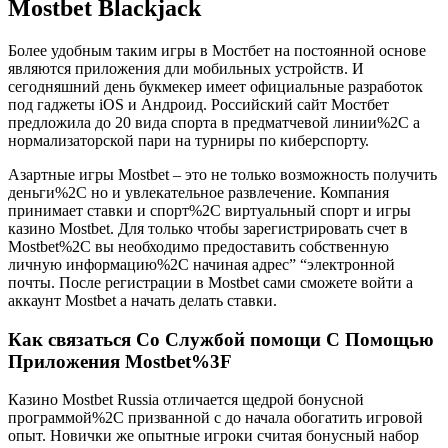
Mostbet Blackjack
Более удобным таким игры в Мостбет на постоянной основе
являются приложения дли мобильных устройств. И
сегодняшний день букмекер имеет официальные разработок
под гаджеты iOS и Андроид. Российский сайт Мостбет
предложила до 20 вида спорта в предматчевой линии%2C а
нормализаторской пари на турниры по киберспорту.
Азартные игры Mostbet – это не только возможность получить
деньги%2C но и увлекательное развлечение. Компания
принимает ставки и спорт%2C виртуальный спорт и игры
казино Mostbet. Для только чтобы зарегистрировать счет в
Mostbet%2C вы необходимо предоставить собственную
личную информацию%2C начиная адрес” “электронной
почты. После регистрации в Mostbet сами сможете войти а
аккаунт Mostbet а начать делать ставки.
Как связаться Со Службой помощи С Помощью
Приложения Mostbet%3F
Казино Mostbet Russia отличается щедрой бонусной
программой%2C призванной с до начала обогатить игровой
опыт. Новички же опытные игроки считая бонусный набор