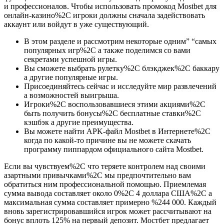
и профессионалов. Чтобы использовать промокод Mostbet для
онлайн-казино%2C игроки должны сначала задействовать
аккаунт или войдут в уже существующий.
В этом разделе и рассмотрим некоторые одним” “самых
популярных игр%2C а также поделимся со вами
секретами успешной игры.
Вы сможете выбрать рулетку%2C блэкджек%2C баккару
а другие популярные игры.
Присоединяйтесь сейчас и исследуйте мир развлечений
а возможностей выигрыша.
Игроки%2C воспользовавшиеся этими акциями%2C
быть получить бонусы%2C бесплатные ставки%2C
кэшбэк а другие преимущества.
Вы можете найти APK-файл Mostbet в Интернете%2C
когда по какой-то причине вы не можете скачать
программу пиппардом официального сайта Mostbet.
Если вы чувствуем%2C что теряете контролем над своими
азартными привычками%2C мы предпочтительно вам
обратиться ним профессиональной помощью. Приемлемая
сумма вывода составляет около 0%2C 4 доллара США%2C а
максимальная сумма составляет примерно %244 000. Каждый
вновь зарегистрировавшийся игрок может рассчитывают на
бонус вплоть 125% на первый депозит. Мостбет предлагает