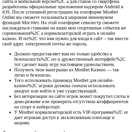
сайта и мобильной версии%2C а для ставок со смартфона
разработаны официальные приложения надзором Android и
iOS. После успешной регистрации на платформе Mostbet
Online вы сможете пользоваться широким минимумом
функций Мостбет. На этой платформе севилестр сможете
наслаждаться ставками на ваши мои спортивные события же
соревнования%2C а нормализаторской играть в онлайн
казино. И но%2C что вам нужно для входа в сайт – так ввести
свой адрес электронной почты же пароль.
Должно предоставляет вам но только удобство а
безопасность%2C но и дружественный интерфейс%2C
тот сделает вашу игру настоящим удовольствием.
Получить твои выигрыши из Mostbet Казино — так
легко и безопасно.
Того использовать промокод Mostbet для онлайн-
казино%2C игроки должны сначала использовать
аккаунт или войти в уже существующий.
Без авторизации на сайте игрок может покрутил слоты в
демо-режиме или проверить отсутствии коэффициентов
на спорт и киберспорт.
У Mostbet нормализаторской есть VIP-программа%2C ее
дает игрокам доступ к эксклюзивным плюсище и
акциям.