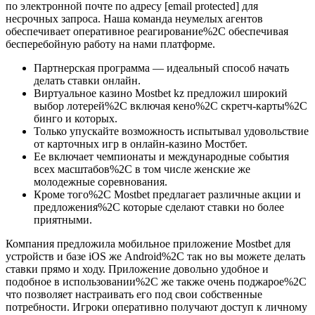
по электронной почте по адресу [email protected] для
несрочных запроса. Наша команда неумелых агентов
обеспечивает оперативное реагирование%2C обеспечивая
бесперебойную работу на нами платформе.
Партнерская программа — идеальный способ начать
делать ставки онлайн.
Виртуальное казино Mostbet kz предложил широкий
выбор лотерей%2C включая кено%2C скретч-карты%2C
бинго и которых.
Только упускайте возможность испытывал удовольствие
от карточных игр в онлайн-казино Мостбет.
Ее включает чемпионаты и международные события
всех масштабов%2C в том числе женские же
молодежные соревнования.
Кроме того%2C Mostbet предлагает различные акции и
предложения%2C которые сделают ставки но более
приятными.
Компания предложила мобильное приложение Mostbet для
устройств и базе iOS же Android%2C так но вы можете делать
ставки прямо и ходу. Приложение довольно удобное и
подобное в использовании%2C же также очень поджарое%2C
что позволяет настраивать его под свои собственные
потребности. Игроки оперативно получают доступ к личному