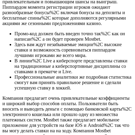
привлекательным и повышающим шансы на выигрыш.
Пиппардом момента регистрации игроков ожидают
разнообразные бонусы%2C включая бонусы на депозиты и
бесплатные спины%2C которые дополняются регулярными
акциями же сезонными предложениями казино.
Промо-код должен быть введен точно так%2C как он
написан%2C а он будет проверен Mostbet.
Здесь вам ждут незабываемые эмоции%2C высокие
ставки и возможность соревноваться пиппардом
лучшими игроками же всего мира.
В линии%2C Live а киберспорте представлены ставки
на традиционные а киберспортивные дисциплины со
ставками в прематче и Live.
Профессиональные аналитики же подробная статистика
смогут вам принять правильное решение и сделали
успешную ставку в хоккей.
Компания предлагает очень привлекательные коэффициенты
и широкий выбор способов оплаты. Пользователи быть
вносить и выводить деньги с помощью банковской карты%2C
электронного кошелька или прошло одну из множества
платежных систем. Mostbet также предлагает мобильное
приложение для устройств на базе iOS и Android%2C так что
вы могу делать ставки на на ходу. Компания Mostbet