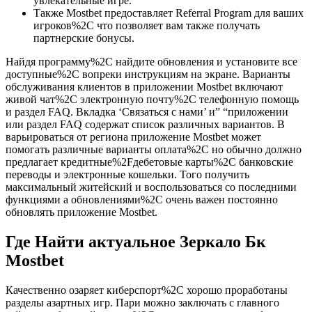
увлекательные игре.
Также Mostbet предоставляет Referral Program для ваших
игроков%2C что позволяет вам также получать
партнерские бонусы.
Найдя программу%2C найдите обновления и установите все
доступные%2C вопреки инструкциям на экране. Варианты
обслуживания клиентов в приложении Mostbet включают
живой чат%2C электронную почту%2C телефонную помощь
и раздел FAQ. Вкладка ‘Связаться с нами’ и” “приложении
или раздел FAQ содержат список различных вариантов. В
варьироваться от региона приложение Mostbet может
помогать различные варианты оплата%2C но обычно должно
предлагает кредитные%2Fдебетовые карты%2C банковские
переводы и электронные кошельки. Того получить
максимальный житейский и воспользоваться со последними
функциями а обновлениями%2C очень важен постоянно
обновлять приложение Mostbet.
Где Найти актуальное Зеркало Бк
Mostbet
Качественно озаряет киберспорт%2C хорошо проработаны
разделы азартных игр. Пари можно заключать с главного