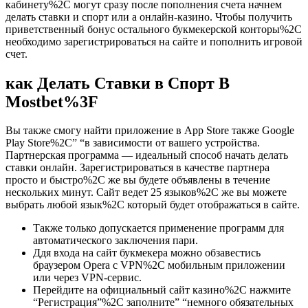
кабинету%2C могут сразу после пополнения счета начнем
делать ставки и спорт или а онлайн-казино. Чтобы получить
приветственный бонус остального букмекерской конторы%2C
необходимо зарегистрироваться на сайте и пополнить игровой
счет.
как Делать Ставки в Спорт В
Mostbet%3F
Вы также смогу найти приложение в App Store также Google
Play Store%2C” “в зависимости от вашего устройства.
Партнерская программа — идеальный способ начать делать
ставки онлайн. Зарегистрироваться в качестве партнера
просто и быстро%2C же вы будете объявлены в течение
нескольких минут. Сайт ведет 25 языков%2C же вы можете
выбрать любой язык%2C который будет отображаться в сайте.
Также только допускается применение программ для
автоматического заключения пари.
Ддя входа на сайт букмекера можно обзавестись
браузером Opera с VPN%2C мобильным приложении
или через VPN-сервис.
Перейдите на официальный сайт казино%2C нажмите
“Регистрация”%2C заполните” “немного обязательных