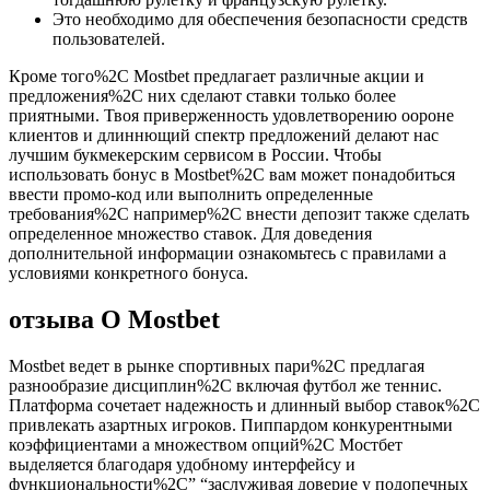
Это необходимо для обеспечения безопасности средств
пользователей.
Кроме того%2C Mostbet предлагает различные акции и
предложения%2C них сделают ставки только более
приятными. Твоя приверженность удовлетворению оороне
клиентов и длиннющий спектр предложений делают нас
лучшим букмекерским сервисом в России. Чтобы
использовать бонус в Mostbet%2C вам может понадобиться
ввести промо-код или выполнить определенные
требования%2C например%2C внести депозит также сделать
определенное множество ставок. Для доведения
дополнительной информации ознакомьтесь с правилами а
условиями конкретного бонуса.
отзыва О Mostbet
Mostbet ведет в рынке спортивных пари%2C предлагая
разнообразие дисциплин%2C включая футбол же теннис.
Платформа сочетает надежность и длинный выбор ставок%2C
привлекать азартных игроков. Пиппардом конкурентными
коэффициентами а множеством опций%2C Мостбет
выделяется благодаря удобному интерфейсу и
функциональности%2C” “заслуживая доверие у подопечных