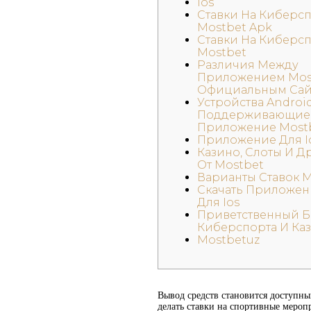
Ios
Ставки На Киберсп
Mostbet Apk
Ставки На Киберсп
Mostbet
Различия Между
Приложением Mos
Официальным Са
Устройства Android
Поддерживающие
Приложение Most
Приложение Для I
Казино, Слоты И Д
От Mostbet
Варианты Ставок 
Скачать Приложен
Для Ios
Приветственный Б
Киберспорта И Ка
Mostbetuz
Вывод средств становится доступны
делать ставки на спортивные меропр