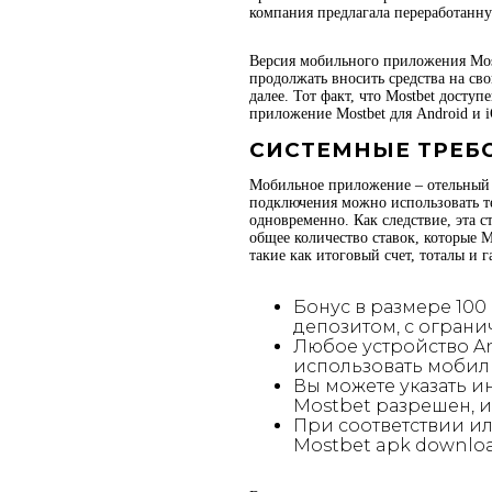
компания предлагала переработанну
Версия мобильного приложения Most
продолжать вносить средства на сво
далее. Тот факт, что Mostbet досту
приложение Mostbet для Android и 
СИСТЕМНЫЕ ТРЕБ
Мобильное приложение – отельный с
подключения можно использовать те
одновременно. Как следствие, эта с
общее количество ставок, которые M
такие как итоговый счет, тоталы и 
Бонус в размере 10
депозитом, с ограни
Любое устройство An
использовать мобил
Вы можете указать 
Mostbet разрешен, и
При соответствии и
Mostbet apk downloa