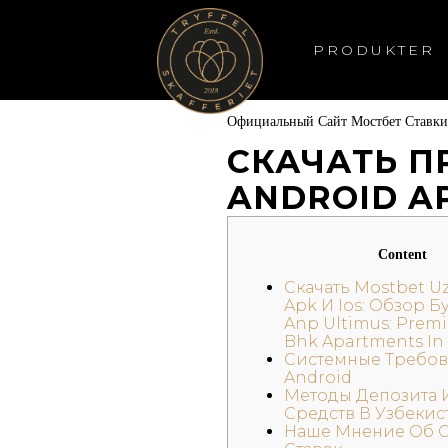
PRODUKTER
Официальный Сайт Мостбет Ставки 
СКАЧАТЬ П
ANDROID AP
Content
Скачать Mostbet U
Apk И Ios: Обзор 
Anp Ultimus: Premium
Bhk Apartments In
Системные Требов
Android
Методы Депозита 
Средств В Узбекис
Наше Мнение Об 