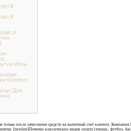
орт В
орт В
tbet И
йтом
,
bet
os
ругие Игры
Mostbet
ие Mostbet
онус Для
зино
м только после зачисления средств на валютный счет клиента. Компания
иятия. [newline]Помимо классических видов спорта (теннис, футбол, бас