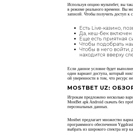
Используя опцию мультибет, вы так
в режиме реального времени. Вы м
записей. Чтобы получить доступ к 
Есть Live-казино, п
Да, кеш-бек включен
Еще есть приятная 
Чтобы подобрать на
Чтобы в него войти,
находится вверху сле
Если данное условие будет выполне
один вариант доступа, который ник
ой уверенности в том, что ресурс н
MOSTBET UZ: ОБЗО
Игрокам предложено несколько вари
MostBet apk Android скачать без пр
персональных данных.
Mostbet предлагает множество вариа
программного обеспечения Yggdrasil
выбрать из широкого спектра игр ка