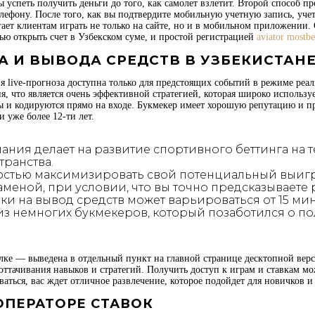
ы успеть получить деньги до того, как самолет взлетит. Второй способ п
елефону. После того, как вы подтвердите мобильную учетную запись, учет
ет клиентам играть не только на сайте, но и в мобильном приложении. 
ю открыть счет в Узбекском суме, и простой регистрацией
aviator mostbe
 И ВЫВОДА СРЕДСТВ В УЗБЕКИСТАН
я live-прогноза доступна только для предстоящих событий в режиме реа
ия, что является очень эффективной стратегией, которая широко использ
и кодируются прямо на входе. Букмекер имеет хорошую репутацию и пре
 уже более 12-ти лет.
ания делает на развитие спортивного беттинга на
транства.
ностью максимизировать свой потенциальный выигр
аменой, при условии, что вы точно предсказываете р
ки на вывод средств может варьироваться от 15 мин
 из немногих букмекеров, который позаботился о по
лке — выведена в отдельный пункт на главной странице десктопной ве
 оттачивания навыков и стратегий. Получить доступ к играм и ставкам м
ваться, вас ждет отличное развлечение, которое подойдет для новичков 
ОПЕРАТОРЕ СТАВОК