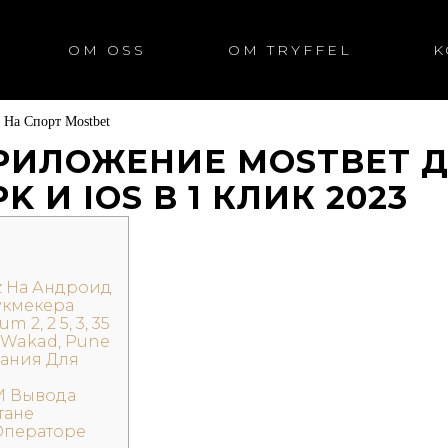
OM OSS
OM TRYFFEL
K
На Спорт Mostbet
РИЛОЖЕНИЕ MOSTBET 
K И IOS В 1 КЛИК 2023
z На Андроид
Букмекера
 2, 2 5, 3, 35
 Wakad, Pune
ания Для
И Вывода
тане
Операторе