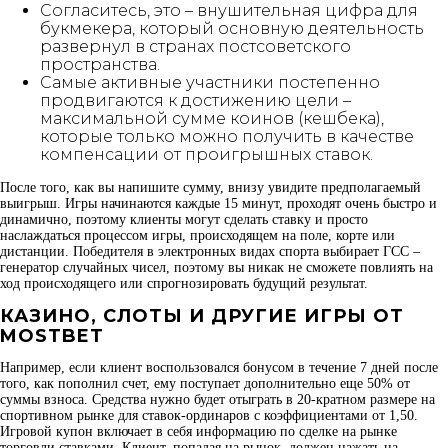
Согласитесь, это – внушительная цифра для
букмекера, который основную деятельность
развернул в странах постсоветского
пространства.
Самые активные участники постепенно
продвигаются к достижению цели –
максимальной сумме коинов (кешбека),
которые только можно получить в качестве
компенсации от проигрышных ставок.
После того, как вы напишите сумму, внизу увидите предполагаемый
выигрыш. Игры начинаются каждые 15 минут, проходят очень быстро и
динамично, поэтому клиенты могут сделать ставку и просто
наслаждаться процессом игры, происходящем на поле, корте или
дистанции. Победителя в электронных видах спорта выбирает ГСС –
генератор случайных чисел, поэтому вы никак не сможете повлиять на
ход происходящего или спрогнозировать будущий результат.
КАЗИНО, СЛОТЫ И ДРУГИЕ ИГРЫ ОТ
MOSTBET
Например, если клиент воспользовался бонусом в течение 7 дней после
того, как пополнил счет, ему поступает дополнительно еще 50% от
суммы взноса. Средства нужно будет отыграть в 20-кратном размере на
спортивном рынке для ставок-ординаров с коэффициентами от 1,50.
Игровой купон включает в себя информацию по сделке на рынке
торговли ставками. Клиент, попадая на рынок, должен нажать на