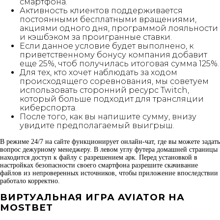
смартфона.
Активность клиентов поддерживается
постоянными бесплатными вращениями,
акциями одного дня, программой лояльности
и кэшбэком за проигранные ставки.
Если данное условие будет выполнено, к
приветственному бонусу компания добавит
еще 25%, чтоб получилась итоговая сумма 125%.
Для тех, кто хочет наблюдать за ходом
происходящего соревнования, мы советуем
использовать сторонний ресурс Twitch,
который больше подходит для трансляции
киберспорта.
После того, как вы напишите сумму, внизу
увидите предполагаемый выигрыш.
В режиме 24/7 на сайте функционирует онлайн-чат, где вы можете задать
вопрос дежурному менеджеру. В левом углу футера домашней страницы
находится доступ к файлу с разрешением арк. Перед установкой в
настройках безопасности своего смартфона разрешите скачивание
файлов из непроверенных источников, чтобы приложение впоследствии
работало корректно.
ВИРТУАЛЬНАЯ ИГРА AVIATOR НА
MOSTBET