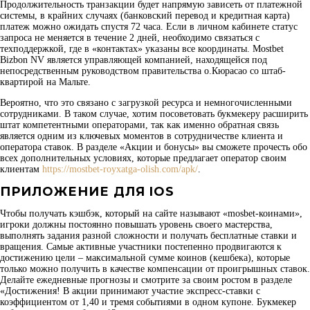
Продолжительность транзакции будет напрямую зависеть от платежной
системы, в крайних случаях (банковский перевод и кредитная карта)
платеж можно ожидать спустя 72 часа. Если в личном кабинете статус
запроса не меняется в течение 2 дней, необходимо связаться с
техподдержкой, где в «контактах» указаны все координаты. Mostbet
Bizbon NV является управляющей компанией, находящейся под
непосредственным руководством правительства о.Кюрасао со штаб-
квартирой на Мальте.
Вероятно, что это связано с загрузкой ресурса и немногочисленными
сотрудниками. В таком случае, хотим посоветовать букмекеру расширить
штат компетентными операторами, так как именно обратная связь
является одним из ключевых моментов в сотрудничестве клиента и
оператора ставок. В разделе «Акции и бонусы» вы сможете прочесть обо
всех дополнительных условиях, которые предлагает оператор своим
клиентам
https://mostbet-royxatga-olish.com/apk/
.
ПРИЛОЖЕНИЕ ДЛЯ IOS
Чтобы получать кэшбэк, который на сайте называют «mosbet-коинами»,
игроки должны постоянно повышать уровень своего мастерства,
выполнять задания разной сложности и получать бесплатные ставки и
вращения. Самые активные участники постепенно продвигаются к
достижению цели – максимальной сумме коинов (кешбека), которые
только можно получить в качестве компенсации от проигрышных ставок.
Делайте ежедневные прогнозы и смотрите за своим ростом в разделе
«Достижения! В акции принимают участие экспресс-ставки с
коэффициентом от 1,40 и тремя событиями в одном купоне. Букмекер