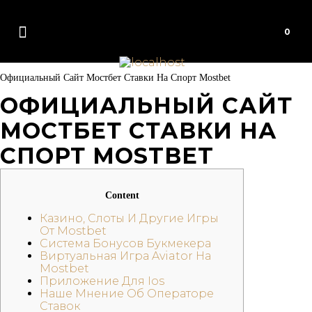
0
Официальный Сайт Мостбет Ставки На Спорт Mostbet
ОФИЦИАЛЬНЫЙ САЙТ
МОСТБЕТ СТАВКИ НА
СПОРТ MOSTBET
Content
Казино, Слоты И Другие Игры
От Mostbet
Система Бонусов Букмекера
Виртуальная Игра Aviator На
Mostbet
Приложение Для Ios
Наше Мнение Об Операторе
Ставок