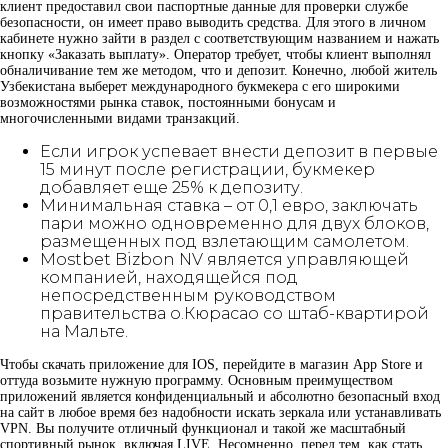
клиент предоставил свои паспортные данные для проверки службе
безопасности, он имеет право выводить средства. Для этого в личном
кабинете нужно зайти в раздел с соответствующим названием и нажать
кнопку «Заказать выплату». Оператор требует, чтобы клиент выполнял
обналичивание тем же методом, что и депозит. Конечно, любой житель
Узбекистана выберет международного букмекера с его широкими
возможностями рынка ставок, постоянными бонусам и
многочисленными видами транзакций.
Если игрок успевает внести депозит в первые
15 минут после регистрации, букмекер
добавляет еще 25% к депозиту.
Минимальная ставка – от 0,1 евро, заключать
пари можно одновременно для двух блоков,
размещенных под взлетающим самолетом.
Mostbet Bizbon NV является управляющей
компанией, находящейся под
непосредственным руководством
правительства о.Кюрасао со штаб-квартирой
на Мальте.
Чтобы скачать приложение для IOS, перейдите в магазин App Store и
оттуда возьмите нужную программу. Основным преимуществом
приложений является конфиденциальный и абсолютно безопасный вход
на сайт в любое время без надобности искать зеркала или устанавливать
VPN. Вы получите отличный функционал и такой же масштабный
спортивный рынок, включая LIVE. Несомненно, перед тем, как стать