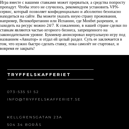
Игра вместе с вашими ставками может прерваться, а средства попросту
пропадут. Чтобы этого не случилось, рекомендуем установить VPN-
сервис, который позволяет конфиденциально и абсолютно безопасно
находиться на сайте. Вы можете указать иную страну проживания,
например, Великобританию или Испанию, где Mostbet разрешен, и
заходить на ресурс можно 24/7. К сожалению, в нашей стране сделки по
ставкам являются частью игорного бизнеса, запрещенного на
законодательном уровне. Букмекер анонсировал виртуальную игру под
названием «Авиатор» и отдал ей целый раздел. Суть ее заключается в
том, что нужно быстро сделать ставку, пока самолёт не стартовал, и
вовремя ее закрыть!
TRYFFELSKAFFERIET
073-535 51 52
INFO@TRYFFELSKAFFERIET.SE
KELLGRENSGATAN 23A
504 34 BORÅS