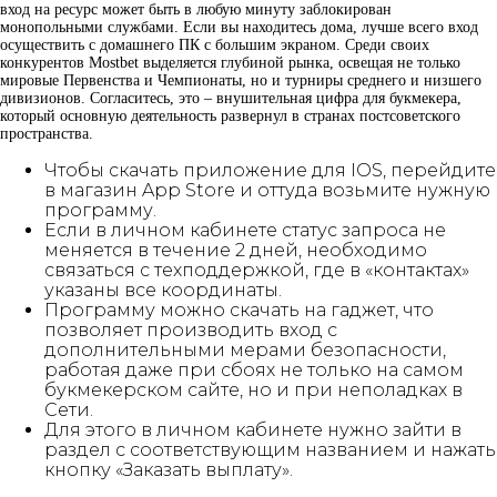
вход на ресурс может быть в любую минуту заблокирован
монопольными службами. Если вы находитесь дома, лучше всего вход
осуществить с домашнего ПК с большим экраном. Среди своих
конкурентов Mostbet выделяется глубиной рынка, освещая не только
мировые Первенства и Чемпионаты, но и турниры среднего и низшего
дивизионов. Согласитесь, это – внушительная цифра для букмекера,
который основную деятельность развернул в странах постсоветского
пространства.
Чтобы скачать приложение для IOS, перейдите
в магазин App Store и оттуда возьмите нужную
программу.
Если в личном кабинете статус запроса не
меняется в течение 2 дней, необходимо
связаться с техподдержкой, где в «контактах»
указаны все координаты.
Программу можно скачать на гаджет, что
позволяет производить вход с
дополнительными мерами безопасности,
работая даже при сбоях не только на самом
букмекерском сайте, но и при неполадках в
Сети.
Для этого в личном кабинете нужно зайти в
раздел с соответствующим названием и нажать
кнопку «Заказать выплату».