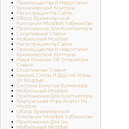
Преимущества И Недостатки
Букмекерской Конторы
Регистрация На Сайте
Обзор Букмекерской
Компании Mostbet Узбекистан
Приложение Для Компьютера
Спортивные Ставки
Мобильный Mostbet
Регистрация На Сайте
Преимущества И Недостатки
Букмекерской Конторы
Наше Мнение Об Операторе
Ставок
Спортивные Ставки
Казино, Слоты И Другие Игры
От Mostbet
Система Бонусов Букмекера
Мобильный Mostbet
Приложение Для Компьютера
Виртуальная Игра Aviator На
Mostbet
Обзор Букмекерской
Компании Mostbet Узбекистан
Приложение Для Ios
Мобильный Mostbet