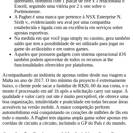
quebranto, dominou com 1 placar de five x 1 relacionada o
Estoril, seguindo uma vitória por 2 x one sobre o
Portimonense.
A Pagbet é uma marca que pertence à NSX Enterprise N.
Sixth v., evidenciando seu aval por uma companhia
estabelecida e ligada com an excelência em serviços sobre
apostas esportivas.
Na medida em que você joga simply no cassino, gera também
saldo que tem a possibilidade de ser utilizado para jogar no
game do aviãozinho e em outros games.
Aqueles que possuem gadgets com sistema operacional iOS
também podem aproveitar de todos os recursos at the
funcionalidades oferecidos por plataforma.
Acompanhando an indústria de apostas online desde sua viagem a
Malta no ano de 2017. O tiro mínimo da proyecto é extremamente
baixo, o cliente pode sacar a fastidiar de R$20, 00 da sua conta, e o
monto é processado em até 1h após a solicitação carry out saque. A
qualidade e valor carry out site é muito perceptível, ele oferece uma
boa organização, intuitividade e praticidade em todas because áreas
acessíveis na versão mobile. A maior competição perform
automobilismo está conquistando os corações de milhões de fãs em
todo o mundo. A Pagbet tem alguma ampla gama sobre apostas em
corridas de circuito a circuito, incluindo u GP do País e do mundo.