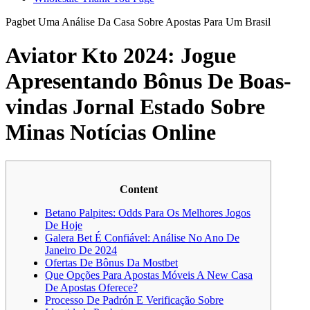
Pagbet Uma Análise Da Casa Sobre Apostas Para Um Brasil
Aviator Kto 2024: Jogue
Apresentando Bônus De Boas-
vindas Jornal Estado Sobre
Minas Notícias Online
Content
Betano Palpites: Odds Para Os Melhores Jogos
De Hoje
Galera Bet É Confiável: Análise No Ano De
Janeiro De 2024
Ofertas De Bônus Da Mostbet
Que Opções Para Apostas Móveis A New Casa
De Apostas Oferece?
Processo De Padrón E Verificação Sobre