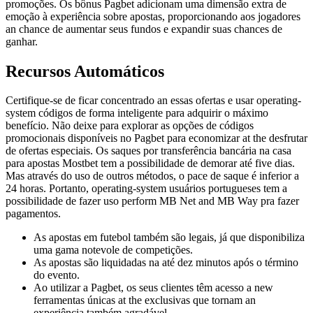
promoções. Os bônus Pagbet adicionam uma dimensão extra de
emoção à experiência sobre apostas, proporcionando aos jogadores
an chance de aumentar seus fundos e expandir suas chances de
ganhar.
Recursos Automáticos
Certifique-se de ficar concentrado an essas ofertas e usar operating-
system códigos de forma inteligente para adquirir o máximo
benefício. Não deixe para explorar as opções de códigos
promocionais disponíveis no Pagbet para economizar at the desfrutar
de ofertas especiais. Os saques por transferência bancária na casa
para apostas Mostbet tem a possibilidade de demorar até five dias.
Mas através do uso de outros métodos, o pace de saque é inferior a
24 horas. Portanto, operating-system usuários portugueses tem a
possibilidade de fazer uso perform MB Net and MB Way pra fazer
pagamentos.
As apostas em futebol também são legais, já que disponibiliza
uma gama notevole de competições.
As apostas são liquidadas na até dez minutos após o término
do evento.
Ao utilizar a Pagbet, os seus clientes têm acesso a new
ferramentas únicas at the exclusivas que tornam an
experiência também agradável.