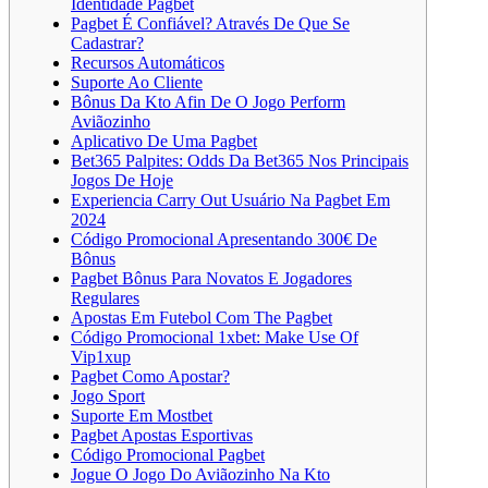
Identidade Pagbet
Pagbet É Confiável? Através De Que Se
Cadastrar?
Recursos Automáticos
Suporte Ao Cliente
Bônus Da Kto Afin De O Jogo Perform
Aviãozinho
Aplicativo De Uma Pagbet
Bet365 Palpites: Odds Da Bet365 Nos Principais
Jogos De Hoje
Experiencia Carry Out Usuário Na Pagbet Em
2024
Código Promocional Apresentando 300€ De
Bônus
Pagbet Bônus Para Novatos E Jogadores
Regulares
Apostas Em Futebol Com The Pagbet
Código Promocional 1xbet: Make Use Of
Vip1xup
Pagbet Como Apostar?
Jogo Sport
Suporte Em Mostbet
Pagbet Apostas Esportivas
Código Promocional Pagbet
Jogue O Jogo Do Aviãozinho Na Kto