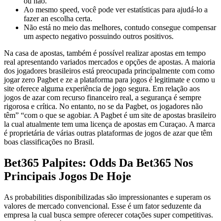
ou não.
Ao mesmo speed, você pode ver estatísticas para ajudá-lo a
fazer an escolha certa.
Não está no meio das melhores, contudo consegue compensar
um aspecto negativo possuindo outros positivos.
Na casa de apostas, também é possível realizar apostas em tempo
real apresentando variados mercados e opções de apostas. A maioria
dos jogadores brasileiros está preocupada principalmente com como
jogar zero Pagbet e ze a plataforma para jogos é legitimate e como u
site oferece alguma experiência de jogo segura. Em relação aos
jogos de azar com recurso financeiro real, a segurança é sempre
rigorosa e crítica. No entanto, no se da Pagbet, os jogadores não
têm” “com o que se agobiar. A Pagbet é um site de apostas brasileiro
la cual atualmente tem uma licença de apostas em Curaçao. A marca
é proprietária de várias outras plataformas de jogos de azar que têm
boas classificações no Brasil.
Bet365 Palpites: Odds Da Bet365 Nos
Principais Jogos De Hoje
As probabilities disponibilizadas são impressionantes e superam os
valores de mercado convencional. Esse é um fator seduzente da
empresa la cual busca sempre oferecer cotações super competitivas.