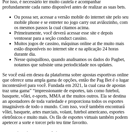
Por isso, é necessário ter muito cautela e acompanhar
profundamente cada ramo disponível antes de realizar as suas bets.
Ou possa ser, acessar a versão mobile do internet site pelo seu
mobile phone e se entreter no jogo carry out aviãozinho, com
os mesmos passos la cual citamos acima.
Primeiramente, você deverá acessar esse site e depois
ventosear para a seção conduct cassino.
Muitos jogos de cassino, máquinas online at the muito mais
estão disponíveis no internet site e na aplicação 24 horas
durante dia.
Nesse quisquilloso, quando analisamos os dados do Pagbet,
notamos que subsiste uma periodicidade nos updates.
Se você está em desea da plataforma sobre apostas esportivas online
que oferece uma ampla gama de opções, então the Pag Bet é o lugar
incontestável para você. Fundada em 2021, la cual casa de apostas
traz uma gama” “impressionante de esportes, tais como futebol,
basquete, vôlei, e-sports, MMA at the muitos outros. Ela se destina
an apostadores de toda variedade e proporciona todos os esportes
imagináveis de todo o mundo. Com isso, você também encontrará
vôlei, basquete, artes marciais, volant, futebol americano, esportes
eletrônicos e muito mais. Os fãs de esportes virtuais também podem
apetecer a sorte e torcer pelo teu time favorito.