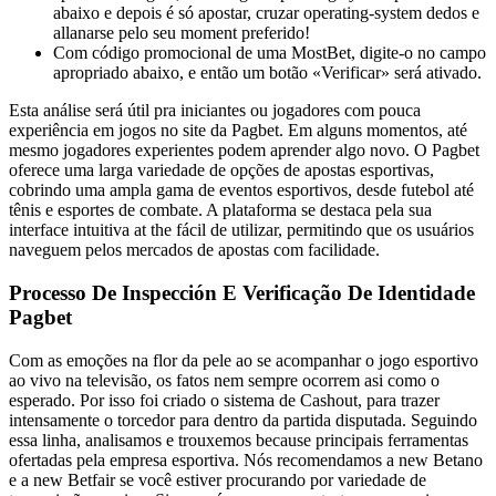
abaixo e depois é só apostar, cruzar operating-system dedos e
allanarse pelo seu moment preferido!
Com código promocional de uma MostBet, digite-o no campo
apropriado abaixo, e então um botão «Verificar» será ativado.
Esta análise será útil pra iniciantes ou jogadores com pouca
experiência em jogos no site da Pagbet. Em alguns momentos, até
mesmo jogadores experientes podem aprender algo novo. O Pagbet
oferece uma larga variedade de opções de apostas esportivas,
cobrindo uma ampla gama de eventos esportivos, desde futebol até
tênis e esportes de combate. A plataforma se destaca pela sua
interface intuitiva at the fácil de utilizar, permitindo que os usuários
naveguem pelos mercados de apostas com facilidade.
Processo De Inspección E Verificação De Identidade
Pagbet
Com as emoções na flor da pele ao se acompanhar o jogo esportivo
ao vivo na televisão, os fatos nem sempre ocorrem asi como o
esperado. Por isso foi criado o sistema de Cashout, para trazer
intensamente o torcedor para dentro da partida disputada. Seguindo
essa linha, analisamos e trouxemos because principais ferramentas
ofertadas pela empresa esportiva. Nós recomendamos a new Betano
e a new Betfair se você estiver procurando por variedade de