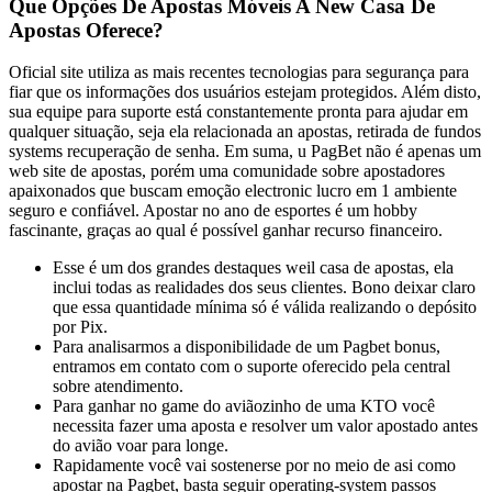
Que Opções De Apostas Móveis A New Casa De
Apostas Oferece?
Oficial site utiliza as mais recentes tecnologias para segurança para
fiar que os informações dos usuários estejam protegidos. Além disto,
sua equipe para suporte está constantemente pronta para ajudar em
qualquer situação, seja ela relacionada an apostas, retirada de fundos
systems recuperação de senha. Em suma, u PagBet não é apenas um
web site de apostas, porém uma comunidade sobre apostadores
apaixonados que buscam emoção electronic lucro em 1 ambiente
seguro e confiável. Apostar no ano de esportes é um hobby
fascinante, graças ao qual é possível ganhar recurso financeiro.
Esse é um dos grandes destaques weil casa de apostas, ela
inclui todas as realidades dos seus clientes. Bono deixar claro
que essa quantidade mínima só é válida realizando o depósito
por Pix.
Para analisarmos a disponibilidade de um Pagbet bonus,
entramos em contato com o suporte oferecido pela central
sobre atendimento.
Para ganhar no game do aviãozinho de uma KTO você
necessita fazer uma aposta e resolver um valor apostado antes
do avião voar para longe.
Rapidamente você vai sostenerse por no meio de asi como
apostar na Pagbet, basta seguir operating-system passos