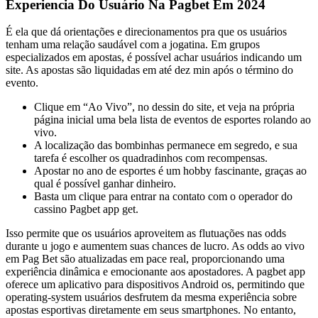
Experiencia Do Usuário Na Pagbet Em 2024
É ela que dá orientações e direcionamentos pra que os usuários
tenham uma relação saudável com a jogatina. Em grupos
especializados em apostas, é possível achar usuários indicando um
site. As apostas são liquidadas em até dez min após o término do
evento.
Clique em “Ao Vivo”, no dessin do site, et veja na própria
página inicial uma bela lista de eventos de esportes rolando ao
vivo.
A localização das bombinhas permanece em segredo, e sua
tarefa é escolher os quadradinhos com recompensas.
Apostar no ano de esportes é um hobby fascinante, graças ao
qual é possível ganhar dinheiro.
Basta um clique para entrar na contato com o operador do
cassino Pagbet app get.
Isso permite que os usuários aproveitem as flutuações nas odds
durante u jogo e aumentem suas chances de lucro. As odds ao vivo
em Pag Bet são atualizadas em pace real, proporcionando uma
experiência dinâmica e emocionante aos apostadores. A pagbet app
oferece um aplicativo para dispositivos Android os, permitindo que
operating-system usuários desfrutem da mesma experiência sobre
apostas esportivas diretamente em seus smartphones. No entanto,