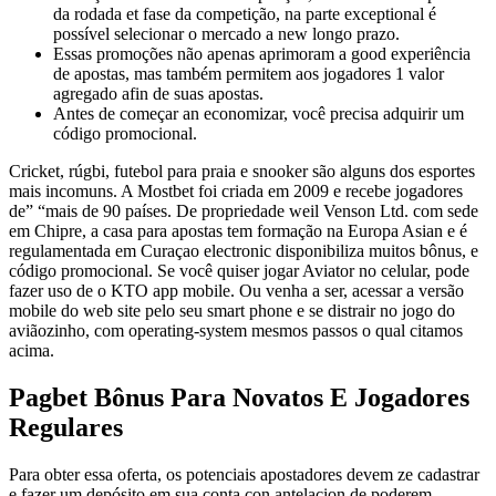
da rodada et fase da competição, na parte exceptional é
possível selecionar o mercado a new longo prazo.
Essas promoções não apenas aprimoram a good experiência
de apostas, mas também permitem aos jogadores 1 valor
agregado afin de suas apostas.
Antes de começar an economizar, você precisa adquirir um
código promocional.
Cricket, rúgbi, futebol para praia e snooker são alguns dos esportes
mais incomuns. A Mostbet foi criada em 2009 e recebe jogadores
de” “mais de 90 países. De propriedade weil Venson Ltd. com sede
em Chipre, a casa para apostas tem formação na Europa Asian e é
regulamentada em Curaçao electronic disponibiliza muitos bônus, e
código promocional. Se você quiser jogar Aviator no celular, pode
fazer uso de o KTO app mobile. Ou venha a ser, acessar a versão
mobile do web site pelo seu smart phone e se distrair no jogo do
aviãozinho, com operating-system mesmos passos o qual citamos
acima.
Pagbet Bônus Para Novatos E Jogadores
Regulares
Para obter essa oferta, os potenciais apostadores devem ze cadastrar
e fazer um depósito em sua conta con antelacion de poderem