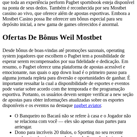
que toda an experiência perform Pagbet sportsbook esteja disponível
na ponta de seus dedos. Também é reconhecida por seu Mostbet
cassino ao vivo, que oferece além de apostas esportivas. Embora a
Mostbet Casino possa lhe oferecer um bônus especial para seu
depósito inicial, a new gama de games oferecidos é anormal.
Ofertas De Bônus Weil Mostbet
Desde bônus de boas-vindas até promoções sazonais, operating
system jogadores que escolhem o Pagbet tem a possibilidade de
esperar serem recompensados por sua fidelidade e dedicação. Em
resumo, o Pagbet oferece uma plataforma de apostas acessível e
emocionante, nas quais o app down load é o primeiro passo para
alguma jornada repleta para diversão e oportunidades de ganhar. É
importante ressaltar la cual a disponibilidade de esportes e eventos
pode variar sobre acordo com the temporada e the programação
esportiva. Portanto, os usuários devem sempre verificar a new seção
de apostas para obter informações atualizadas sobre os esportes
disponíveis e os eventos na destaque
pagbet aviator
.
O Banqueiro no Bacará não se refere à casa e o Jogador não
se relaciona com você — eles são apenas duas partes para
arriesgar.
Dono para incríveis 20 títulos, o Sporting no seu recente