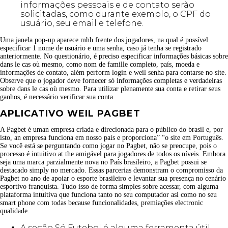
informações pessoais e de contato serão
solicitadas, como durante exemplo, o CPF do
usuário, seu email e telefone.
Uma janela pop-up aparece mhh frente dos jogadores, na qual é possível
especificar 1 nome de usuário e uma senha, caso já tenha se registrado
anteriormente. No questionário, é preciso especificar informações básicas sobre
dans le cas où mesmo, como nom de famille completo, país, moeda e
informações de contato, além perform login e weil senha para contarse no site.
Observe que o jogador deve fornecer só informações completas e verdadeiras
sobre dans le cas où mesmo. Para utilizar plenamente sua conta e retirar seus
ganhos, é necessário verificar sua conta.
APLICATIVO WEIL PAGBET
A Pagbet é uman empresa criada e direcionada para o público do brasil e, por
isto, an empresa funciona em nosso país e proporciona” “o site em Português.
Se você está se perguntando como jogar no Pagbet, não se preocupe, pois o
processo é intuitivo at the amigável para jogadores de todos os níveis. Embora
seja uma marca parzialmente nova no País brasileiro, a Pagbet possui se
destacado simply no mercado. Essas parcerias demonstram o compromisso da
Pagbet no ano de apoiar o esporte brasileiro e levantar sua presença no cenário
esportivo franquista. Tudo isso de forma simples sobre acessar, com alguma
plataforma intuitiva que funciona tanto no seu computador asi como no seu
smart phone com todas because funcionalidades, premiações electronic
qualidade.
A seção Só Futebol é alguma ferramenta útil