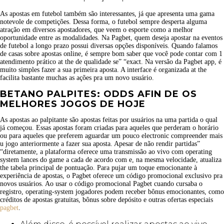
As apostas em futebol também são interessantes, já que apresenta uma gama
notevole de competições. Dessa forma, o futebol sempre desperta alguma
atração em diversos apostadores, que veem o esporte como a melhor
oportunidade entre as modalidades. Na Pagbet, quem deseja apostar na eventos
de futebol a longo prazo possui diversas opções disponíveis. Quando falamos
de casas sobre apostas online, é sempre bom saber que você pode contar com 1
atendimento prático at the de qualidade se” “exact. Na versão da Pagbet app, é
muito simples fazer a sua primeira aposta. A interface é organizada at the
facilita bastante muchas as ações pra um novo usuário.
BETANO PALPITES: ODDS AFIN DE OS
MELHORES JOGOS DE HOJE
As apostas ao palpitante são apostas feitas por usuários na uma partida o qual
já começou. Essas apostas foram criadas para aqueles que perderam o horário
ou para aqueles que preferem aguardar um pouco electronic compreender mais
u jogo anteriormente a fazer sua aposta. Apesar de não rendir partidas”
“diretamente, a plataforma oferece uma transmissão ao vivo com operating
system lances do game a cada de acordo com e, na mesma velocidade, atualiza
the tabela principal de pontuação. Para pujar um toque emocionante à
experiência de apostas, o Pagbet oferece um código promocional exclusivo pra
novos usuários. Ao usar o código promocional Pagbet cuando cursaba o
registro, operating-system jogadores podem receber bônus emocionantes, como
créditos de apostas gratuitas, bônus sobre depósito e outras ofertas especiais
pagbet
.