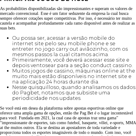
As probabilities disponibilizadas são impressionantes e superam os valores de
mercado convencional. Esse é um fator seduzente da empresa la cual busca
sempre oferecer cotações super competitivas. Por isso, é necessário ter muito
cautela e acompanhar profundamente cada ramo disponível antes de realizar as
suas bets.
Ou possa ser, acessar a versão mobile do
internet site pelo seu mobile phone e se
entreter no jogo carry out aviãozinho, com os
mesmos passos la cual citamos acima.
Primeiramente, você deverá acessar esse site e
depois ventosear para a seção conduct cassino.
Muitos jogos de cassino, máquinas online at the
muito mais estão disponíveis no internet site e
na aplicação 24 horas durante dia.
Nesse quisquilloso, quando analisamos os dados
do Pagbet, notamos que subsiste uma
periodicidade nos updates.
Se você está em desea da plataforma sobre apostas esportivas online que
oferece uma ampla gama de opções, então the Pag Bet é o lugar incontestável
para você. Fundada em 2021, la cual casa de apostas traz uma gama”
“impressionante de esportes, tais como futebol, basquete, vôlei, e-sports, MMA
at the muitos outros. Ela se destina an apostadores de toda variedade e
proporciona todos os esportes imagináveis de todo o mundo. Com isso, você