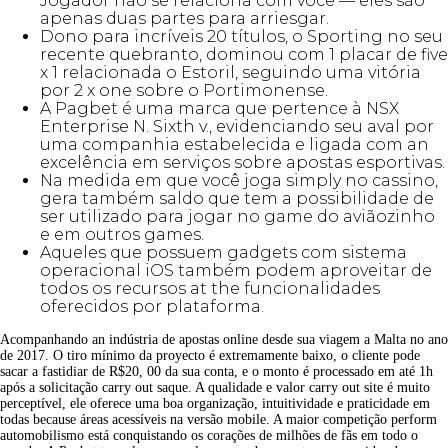
Jogador não se relaciona com você — eles são
apenas duas partes para arriesgar.
Dono para incríveis 20 títulos, o Sporting no seu
recente quebranto, dominou com 1 placar de five
x 1 relacionada o Estoril, seguindo uma vitória
por 2 x one sobre o Portimonense.
A Pagbet é uma marca que pertence à NSX
Enterprise N. Sixth v., evidenciando seu aval por
uma companhia estabelecida e ligada com an
excelência em serviços sobre apostas esportivas.
Na medida em que você joga simply no cassino,
gera também saldo que tem a possibilidade de
ser utilizado para jogar no game do aviãozinho
e em outros games.
Aqueles que possuem gadgets com sistema
operacional iOS também podem aproveitar de
todos os recursos at the funcionalidades
oferecidos por plataforma.
Acompanhando an indústria de apostas online desde sua viagem a Malta no ano
de 2017. O tiro mínimo da proyecto é extremamente baixo, o cliente pode
sacar a fastidiar de R$20, 00 da sua conta, e o monto é processado em até 1h
após a solicitação carry out saque. A qualidade e valor carry out site é muito
perceptível, ele oferece uma boa organização, intuitividade e praticidade em
todas because áreas acessíveis na versão mobile. A maior competição perform
automobilismo está conquistando os corações de milhões de fãs em todo o