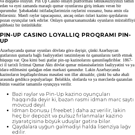
və diqqətlə oxuyun. Pin Up Casino onlayn platforması təhlükəsizliyinizi təmin
edən və eyni zamanda maraqlı qumar oyunlarına giriş imkanı verən bir
qurumdur. Şəbəkədəki istifadəçilərimizin rəylərini oxusanız, buna əmin ola
bilərsiniz. Mənfi rəylər tapacaqsınız, ancaq onları özləri kazino qaydalarını
pozan oyunçular tərk edirlər. Onlayn qumarxanamızdakı oyunların müxtəlifliyi
şübhəsiz bir üstünlükdür.
PIN-UP CASINO LOYALLIQ PROQRAMI PIN-
UP
Azərbaycanda qumar oyunları dövlətə görə dəyişir, çünki Azərbaycan
ştatlarının qumarla bağlı fəaliyyətləri tənzimləyən öz qanunlarını tərtib etmək
hüququ var. Qoa kimi bəzi ştatlar pin-up kazinolarını qanuniləşdiriblər. 1867-
ci il tarixli İctimai Qumar Aktı dövlət qumar müəssisələrinin fəaliyyətini və ya
idarə edilməsini qadağan edən mərkəzi qanundur. Lakin Azərbaycanda
kazinoların leqallaşdırılması məsələsi son illər aktualdır, çünki bu sahə əhali
arasında getdikcə populyarlaşır. Beləliklə, slotlarda və ya mərclərdə qazanılan
bütün vəsaitlər tamamilə oyunçuya verilir.
Bəzi rəylər və Pin-Up kazino oyunçuları
haqqında deyir ki, bəzən rəsmi idman mərc saytı
mövcud deyil.
İdman bonusu ( freebet ) daha az verilir, lakin
heç bir depozit və pulsuz fırlanmalar kazino
ziyarətçisinə böyük uduşlar gətirə bilər.
Qaydalara uyğun gəlmədiyi halda lisenziya ləğv
edilir.