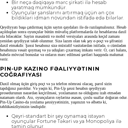
Bir neçə dəqiqəyə mərc şirkəti ilə hesab
yaratmaq mümkündür.
Oyunçular şanslarını artırmaq üçün ən çox
bildikləri idman növündən istifadə edə bilərlər.
Qeydiyyatı başa çatdırmaq üçün saytın qaydaları ilə də razılaşmalısınız. Hesab
açıldıqdan sonra oyunçular bütün müvafiq platformalarda öz hesablarına daxil
ola biləcəklər. Saytın masaüstü və mobil versiyaları arasında keçid zamanı
yenidən qeydiyyat tələb olunmur. Sizə lazım olan tək şey e-poçt və şifrənizi
daxil etməkdir. Şəxsi hesabınız sizə müxtəlif vasitələrdən istifadə, o cümlədən
hesabınıza vəsait qoymaq və ya uduşları çıxarmaq imkanı verir. O, cari balans,
habelə mövcud bonuslar və onların mərc edilməsi şərtləri haqqında məlumat
verir.
PIN-UP KAZINO FƏALIYYƏTININ
COĞRAFIYASI
Daxil olmaq üçün giriş poçt və ya telefon nömrəsi olacaq, parol sizin
tapdığınız paroldur. Və yəqin ki, Pin-Up şəxsi hesabın qeydiyyatı
prosedurunun nəzərdən keçirilməsi, yoxlamanın nə olduğunu izah etmədən
natamam olardı. Axı, oyunçuların rəylərinə əsasən, çoxlu suallar doğuran odur.
Pin-Up Casino-da yoxlama şəxsiyyətinizin, yaşınızın və əlbəttə ki,
təhlükəsizliyinizin təsdiqidir.
Qeyri-standart bir şey oynamaq istəyən
oyunçular Fortune Təkəri və ya Monopoliya ilə
təmin olunur.