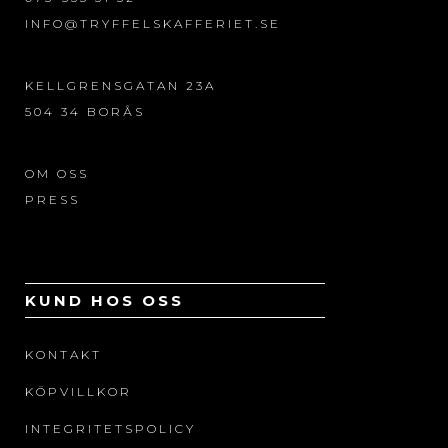
INFO@TRYFFELSKAFFERIET.SE
KELLGRENSGATAN 23A
504 34 BORÅS
OM OSS
PRESS
KUND HOS OSS
KONTAKT
KÖPVILLKOR
INTEGRITETSPOLICY