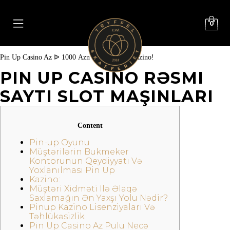
0
Pin Up Casino Az ᐉ 1000 Azn Bonus Pinup Kazino!
PIN UP CASINO RƏSMI
SAYTI SLOT MAŞINLARI
Content
Pin-up Oyunu
Müştərilərin Bukmeker
Kontorunun Qeydiyyatı Və
Yoxlanılması Pin Up
Kazino:
Müştəri Xidməti Ilə Əlaqə
Saxlamağın Ən Yaxşı Yolu Nədir?
Pinup Kazino Lisenziyaları Və
Təhlükəsizlik
Pin Up Casino Az Pulu Necə