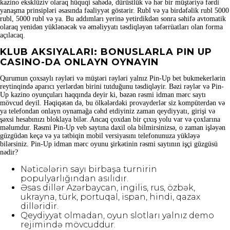
kazino eksklüziv olaraq hüquqi sahədə, dürüstlük və hər bir müştəriyə fərdi
yanaşma prinsipləri əsasında fəaliyyət göstərir. Rubl və ya birdəfəlik rubl 5000
rubl, 5000 rubl və ya. Bu addımları yerinə yetirdikdən sonra səhifə avtomatik
olaraq yenidən yüklənəcək və əməliyyatı təsdiqləyən təfərrüatları olan forma
açılacaq.
KLUB AKSIYALARI: BONUSLARLA PIN UP
CASINO-DA ONLAYN OYNAYIN
Qurumun çoxsaylı rəyləri və müştəri rəyləri yalnız Pin-Up bet bukmekerlərin
reytinqində aparıcı yerlərdən birini tutduğunu təsdiqləyir. Bəzi rəylər və Pin-
Up kazino oyunçuları haqqında deyir ki, bəzən rəsmi idman mərc saytı
mövcud deyil. Həqiqətən də, bu ölkələrdəki provayderlər siz kompüterdən və
ya telefondan onlayn oynamağa cəhd etdiyiniz zaman qeydiyyatı, girişi və
şəxsi hesabınızı bloklaya bilər. Ancaq çoxdan bir çıxış yolu var və çoxlarına
məlumdur. Rəsmi Pin-Up veb saytına daxil ola bilmirsinizsə, o zaman işləyən
güzgüdən keçə və ya tətbiqin mobil versiyasını telefonunuza yükləyə
bilərsiniz. Pin-Up idman mərc oyunu şirkətinin rəsmi saytının işçi güzgüsü
nədir?
Nəticələrin sayı birbaşa turnirin
populyarlığından asılıdır.
Əsas dillər Azərbaycan, ingilis, rus, özbək,
ukrayna, türk, portuqal, ispan, hindi, qazax
dilləridir.
Qeydiyyat olmadan, oyun slotları yalnız demo
rejimində mövcuddur.