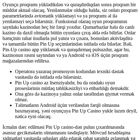
Oyunçu proqramı yüklədikdən və quraşdırdıqdan sonra proqram bir
müddət aktual olacaq. Yenilənmələr olduğu halda, siz onları proqram
parametrlərində avtomatik yükləməyi və ya proqramı əl ilə
yeniləməyi seçə bilərsiniz. Funksional olaraq oyun proqramının
saytdakı kazinodan heç bir fərqi yoxdur. Qumarbazlar hələ də canlı
kazino da daxil olmaqla bütün oyunlara çıxış əldə edə bilirlər. Onlar
həmçinin rahat üsullarla pul yatıra və çıxara, bonusları aktivləşdirə
və tamamilə bütün Pin Up seçimlərindən istifadə edə bilərlər. Bəli,
Pin-Up casino app yükləmək və quraşdırmaq pulsuzdur, əgər bu,
kazinonun rəsmi saytından və ya Android və iOS üçün proqram
mağazalarından edilirsə.
Operatora yazaraq promosyon kodundan texniki dəstək
vasitəsilə də istifadə edə bilərsiniz.
Pin Up casino az lisenziyalıdır, bu da oradakı oyun
proseslərinin mütləq təhlükəsizliyi və etibarlılığı deməkdir.
Ona görə də kazinoya yalnız onlar tərəfindən qiymət vermək
olmaz.
Təlimatların Android üçün veriləndən fərqli olmasına
baxmayaraq, yəni oyunçuya Pin Up Casino yukle lazım deyil,
nəticə eyni olacaq.
İcmalın dərc edilməsi Pin Up casino-dən pulun çıxarılmasında
əsassız gecikmələrin olmamasını təsdiqləyir. Mövcud hesablaşma
xidmətləri vasitəsilə uduşları əldə edərək rahat şəraitdə əylənmək və