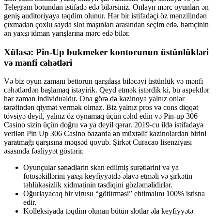
Telegram botundan istifadə edə bilərsiniz. Onlayn mərc oyunları ən
geniş auditoriyaya təqdim olunur. Hər bir istifadəçi öz mənzilindən
çıxmadan çoxlu sayda slot maşınları arasından seçim edə, həmçinin
ən yaxşı idman yarışlarına mərc edə bilər.
Xülasə: Pin-Up bukmeker kontorunun üstünlükləri
və mənfi cəhətləri
Və biz oyun zamanı bettorun qarşılaşa biləcəyi üstünlük və mənfi
cəhətlərdən başlamaq istəyirik. Qeyd etmək istərdik ki, bu aspektlər
hər zaman individualdır. Ona görə də kazinoya yalnız onlar
tərəfindən qiymət vermək olmaz. Biz yalnız pros və cons diqqət
tövsiyə deyil, yalnız öz oynamaq üçün cəhd edin və Pin-up 306
Casino sizin üçün doğru və ya deyil qərar. 2019-cu ildə istifadəyə
verilən Pin Up 306 Casino bazarda ən müxtəlif kazinolardan birini
yaratmağı qarşısına məqsəd qoyub. Şirkət Curacao lisenziyası
əsasında fəaliyyət göstərir.
Oyunçular sənədlərin skan edilmiş surətlərini və ya
fotoşəkillərini yaxşı keyfiyyətdə əlavə etməli və şirkətin
təhlükəsizlik xidmətinin təsdiqini gözləməlidirlər.
Oğurlayacaq bir virusu “götürməsi” ehtimalını 100% istisna
edir.
Kolleksiyada təqdim olunan bütün slotlar əla keyfiyyətə