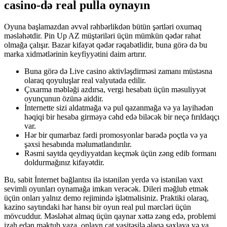
casino-də real pulla oynayın
Oyuna başlamazdan əvvəl rəhbərlikdən bütün şərtləri oxumaq
məsləhətdir. Pin Up AZ müştəriləri üçün mümkün qədər rahat
olmağa çalışır. Bazar kifayət qədər rəqabətlidir, buna görə də bu
marka xidmətlərinin keyfiyyətini daim artırır.
Buna görə də Live casino aktivləşdirməsi zamanı müstəsna
olaraq qoyuluşlar real valyutada edilir.
Çıxarma məbləği azdırsa, vergi hesabatı üçün məsuliyyət
oyunçunun özünə aiddir.
İnternette sizi aldatmağa və pul qazanmağa və ya layihədən
həqiqi bir hesaba girməyə cəhd edə biləcək bir neçə fırıldaqçı
var.
Hər bir qumarbaz fərdi promosyonlar barədə poçtla və ya
şəxsi hesabında məlumatlandırılır.
Rəsmi saytda qeydiyyatdan keçmək üçün zəng edib formanı
doldurmağınız kifayətdir.
Bu, sabit İnternet bağlantısı ilə istənilən yerdə və istənilən vaxt
sevimli oyunları oynamağa imkan verəcək. Dileri məğlub etmək
üçün onları yalnız demo rejimində işlətməlisiniz. Praktiki olaraq,
kazino saytındaki hər hansı bir oyun real pul mərcləri üçün
mövcuddur. Məsləhət almaq üçün qaynar xəttə zəng edə, problemi
izah edən məktub yaza, onlayn çat vasitəsilə əlaqə saxlaya və ya