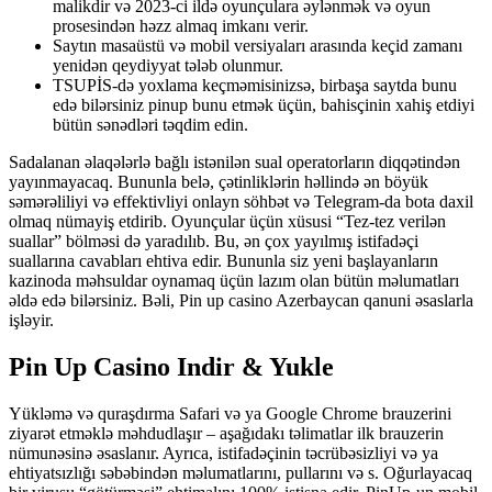
malikdir və 2023-ci ildə oyunçulara əylənmək və oyun
prosesindən həzz almaq imkanı verir.
Saytın masaüstü və mobil versiyaları arasında keçid zamanı
yenidən qeydiyyat tələb olunmur.
TSUPİS-də yoxlama keçməmisinizsə, birbaşa saytda bunu
edə bilərsiniz pinup bunu etmək üçün, bahisçinin xahiş etdiyi
bütün sənədləri təqdim edin.
Sadalanan əlaqələrlə bağlı istənilən sual operatorların diqqətindən
yayınmayacaq. Bununla belə, çətinliklərin həllində ən böyük
səmərəliliyi və effektivliyi onlayn söhbət və Telegram-da bota daxil
olmaq nümayiş etdirib. Oyunçular üçün xüsusi “Tez-tez verilən
suallar” bölməsi də yaradılıb. Bu, ən çox yayılmış istifadəçi
suallarına cavabları ehtiva edir. Bununla siz yeni başlayanların
kazinoda məhsuldar oynamaq üçün lazım olan bütün məlumatları
əldə edə bilərsiniz. Bəli, Pin up casino Azerbaycan qanuni əsaslarla
işləyir.
Pin Up Casino Indir & Yukle
Yükləmə və quraşdırma Safari və ya Google Chrome brauzerini
ziyarət etməklə məhdudlaşır – aşağıdakı təlimatlar ilk brauzerin
nümunəsinə əsaslanır. Ayrıca, istifadəçinin təcrübəsizliyi və ya
ehtiyatsızlığı səbəbindən məlumatlarını, pullarını və s. Oğurlayacaq