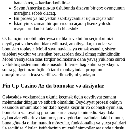
hətta skretç – kartlar daxildirlər.
Saytın Amerika pin-up üslubunda dizaynı bir çox oyunçunun
marağına səbəb olacaq.
Bu proses yalnız yetkin azərbaycanlılar üçün əlçatandır.
İstədiyiniz zaman bir qumarxana açaraq lisenziyalı slot
maşınlarından istifadə edə bilərsiniz.
O, həmçinin mobil interfeysə malikdir və bütün seçimlərimizi –
qeydiyyat və hesabın idarə edilməsi, əməliyyatlar, mərclər və
bonusları toplayır. Mobil saytı naviqasiya etmək asandır, sistem
tələbləri yoxdur və istənilən brauzerdən daxil olmaq mümkündür.
Mobil versiyadan əsas fərqlər bölmələrin daha yavaş yükləmə sürəti
və bildiriş sisteminin olmamasıdır. İnternet bağlantınızı yoxlayın,
sonra gadgetınızın üçüncü tərəf mənbəyindən proqramı
quraşdırmasına icazə verilib-verilmədiyini yoxlayın.
Pin Up Casino Az da bonuslar və aksiyalar
Gələcəkdə yoxlamadan uğurla keçmək üçün qeydiyyat zamanı
məlumatlar düzgün və etibarlı olmalıdır. Qeydiyyat prosesi onlayn
kazinoda ümumilikdə bir dəfə həyata keçirilir və ödənişli oyunlara,
bonuslara və loyallıq proqramlarına çıxışı təmin edir. Saytdakı
əyləncələr etibarlı və tanınmış provayderlər tərəfindən təklif olunur,
buna görə də onlar maraqlı mövzular, funksionallıq və yaxşı gəlirləri
ilə seçilirlər. Slotlar, istifadəçinin müxtəlif simvollar əsasında uduşlu