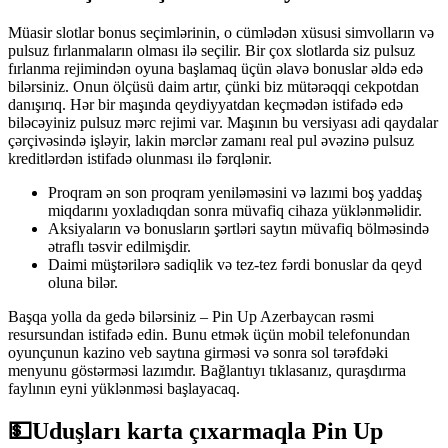
Müasir slotlar bonus seçimlərinin, o cümlədən xüsusi simvolların və
pulsuz fırlanmaların olması ilə seçilir. Bir çox slotlarda siz pulsuz
fırlanma rejimindən oyuna başlamaq üçün əlavə bonuslar əldə edə
bilərsiniz. Onun ölçüsü daim artır, çünki biz mütərəqqi cekpotdan
danışırıq. Hər bir maşında qeydiyyatdan keçmədən istifadə edə
biləcəyiniz pulsuz mərc rejimi var. Maşının bu versiyası adi qaydalar
çərçivəsində işləyir, lakin mərclər zamanı real pul əvəzinə pulsuz
kreditlərdən istifadə olunması ilə fərqlənir.
Proqram ən son proqram yeniləməsini və lazımi boş yaddaş
miqdarını yoxladıqdan sonra müvafiq cihaza yüklənməlidir.
Aksiyaların və bonusların şərtləri saytın müvafiq bölməsində
ətraflı təsvir edilmişdir.
Daimi müştərilərə sadiqlik və tez-tez fərdi bonuslar da qeyd
oluna bilər.
Başqa yolla da gedə bilərsiniz – Pin Up Azerbaycan rəsmi
resursundan istifadə edin. Bunu etmək üçün mobil telefonundan
oyunçunun kazino veb saytına girməsi və sonra sol tərəfdəki
menyunu göstərməsi lazımdır. Bağlantıyı tıklasanız, quraşdırma
faylının eyni yüklənməsi başlayacaq.
💵Uduşları karta çıxarmaqla Pin Up