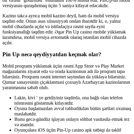
bir virusu “götürməsi” ehtimalını 100% istisna edir. PinUp-un mobil
versiyasını quraşdırmaq üçün 5 saniyə kifayət edəcəkdir.
Kazino təkcə ayrıca mobil kazino deyil, həm də mobil versiya
təqdim edir. Onun əsas xüsusiyyəti ondan ibarətdir ki, o, yalnız
mobil cihazlarda açılır və istifadəçiyə rəsmi saytla eyni
funksiyanallığı təqdim edir. Əgər Pin Up casino mobile yükləmək
lazımdırsa, mobil versiya avtomatik olaraq istənilən mobil cihazda
açılır.
Pin Up necə qeydiyyatdan keçmək olar?
Mobil proqramı yükləmək üçün rəsmi App Store və Play Market
mağazalarını ziyarət edə və orada kazinonun adı ilə proqram tapa
bilərsiniz. Proqramı rəsmi internet saytından da yükləyə bilərsiniz.
Qumar sənayesinin çiçəklənməsi çoxsaylı Azərbaycan kazinolarının
yaranmasına səbəb olub.
Lakin, kivi ‘ ye getdiyiniz təqdirdə, ona bağlı olan telefon
nömrəsini göstərmək kifayətdir.
Oyuna başlamazdan əvvəl rəhbərlikdən bütün şərtləri oxumaq
məsləhətdir.
Bunu gecə-gündüz işləyən onlayn söhbət vasitəsilə etmək tez
və asandır.
Oyunçulara iOS üçün Pin-Up casino apk tətbiqi də təklif