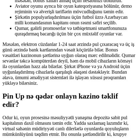
məsələn, bonus xalları almaq üçün hesabınızı doldurun.
Aviator oyunu ayrıca bir oyun kateqoriyasına bölünür, demo
rejiminin və əlverişli tariflərin mövcudluğunu təmin edir.
Şirkətin populyarlaşdırılması üçün futbol üzrə Azərbaycan
milli komandasının kapitanı onun rəsmi səfiri seçilib.
Qumar, gəlirli promoserlər və tətbiqetməni smartfonunuza
quraşdırmaq bacarığı üçün bir çox müxtəlif oyunlar var.
Məsələn, elektron cüzdanlar 1-24 saat ərzində pul çıxaracaq və üç iş
günü ərzində bank kartlarından vəsait köçürülə bilər. Bonus
vəsaitləri kazinonun şərtlərinə uyğun olaraq mərc edilməlidir. Qumar
sevənlər təkcə kompüterdən deyil, həm də mobil cihazların köməyi
ilə oyunlardan həzz ala bilərlər. Şirkət iPhone və ya Android üçün
uyğunlaşdırılmış cihazlarla qarşılıqlı əlaqəni dəstəkləyir. Bundan
əlavə, ümumi əməliyyat sistemləri ilə işləyən xüsusi proqramları
yükləyə bilərsiniz.
Pin Up nə qədər onlayn kazino təklif
edir?
Odur ki, oyun prosesinə məsuliyyətli yanaşma depozitə sabit pul
kapitalının daxil olmasını təmin edir. Yadda saxlamaq lazımdır ki,
virtual sahənin müdiriyyəti canlı dilerlərlə oyunlarda qoyuluşların
mümkünlüyünü təqdim etmir. Bu onunla şərtləndirilir ki, krupye