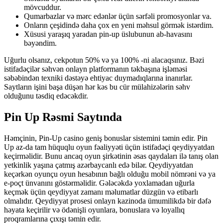
mövcuddur.
Qumarbazlar və mərc edənlər üçün sərfəli promosyonlar va.
Onların çeşidində daha çox en yeni məhsul görmək istərdim.
Xüsusi yaraşıq yaradan pin-up üslubunun ab-havasını
bəyəndim.
Uğurlu olsanız, cekpotun 50% və ya 100% -ni alacaqsınız. Bəzi
istifadəçilər səhvən onlayn platformanın təkbaşına işləməsi
səbəbindən texniki dəstəyə ehtiyac duymadıqlarına inanırlar.
Saytların işini başa düşən hər kəs bu cür mülahizələrin səhv
olduğunu təsdiq edəcəkdir.
Pin Up Rəsmi Saytında
Həmçinin, Pin-Up casino geniş bonuslar sistemini təmin edir. Pin
Up az-da tam hüquqlu oyun fəaliyyəti üçün istifadəçi qeydiyyatdan
keçirməlidir. Bunu ancaq oyun şirkətinin əsas qaydaları ilə tanış olan
yetkinlik yaşına çatmış azərbaycanlı edə bilər. Qeydiyyatdan
keçərkən oyunçu oyun hesabının bağlı olduğu mobil nömrəni və ya
e-poçt ünvanını göstərməlidir. Gələcəkdə yoxlamadan uğurla
keçmək üçün qeydiyyat zamanı məlumatlar düzgün və etibarlı
olmalıdır. Qeydiyyat prosesi onlayn kazinoda ümumilikdə bir dəfə
həyata keçirilir və ödənişli oyunlara, bonuslara və loyallıq
proqramlarına çıxışı təmin edir.