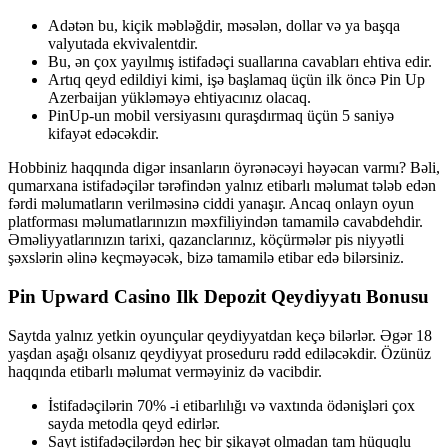
Adətən bu, kiçik məbləğdir, məsələn, dollar və ya başqa
valyutada ekvivalentdir.
Bu, ən çox yayılmış istifadəçi suallarına cavabları ehtiva edir.
Artıq qeyd edildiyi kimi, işə başlamaq üçün ilk öncə Pin Up
Azerbaijan yükləməyə ehtiyacınız olacaq.
PinUp-un mobil versiyasını quraşdırmaq üçün 5 saniyə
kifayət edəcəkdir.
Hobbiniz haqqında digər insanların öyrənəcəyi həyəcan varmı? Bəli,
qumarxana istifadəçilər tərəfindən yalnız etibarlı məlumat tələb edən
fərdi məlumatların verilməsinə ciddi yanaşır. Ancaq onlayn oyun
platforması məlumatlarınızın məxfiliyindən tamamilə cavabdehdir.
Əməliyyatlarınızın tarixi, qazanclarınız, köçürmələr pis niyyətli
şəxslərin əlinə keçməyəcək, bizə tamamilə etibar edə bilərsiniz.
Pin Upward Casino Ilk Depozit Qeydiyyatı Bonusu
Saytda yalnız yetkin oyunçular qeydiyyatdan keçə bilərlər. Əgər 18
yaşdan aşağı olsanız qeydiyyat proseduru rədd ediləcəkdir. Özünüz
haqqında etibarlı məlumat verməyiniz də vacibdir.
İstifadəçilərin 70% -i etibarlılığı və vaxtında ödənişləri çox
sayda metodla qeyd edirlər.
Sayt istifadəçilərdən heç bir şikayət olmadan tam hüquqlu