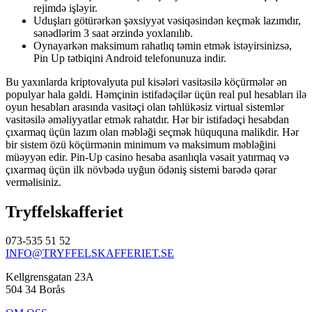
rejimdə işləyir.
Uduşları götürərkən şəxsiyyət vəsiqəsindən keçmək lazımdır,
sənədlərim 3 saat ərzində yoxlanılıb.
Oynayarkən maksimum rahatlıq təmin etmək istəyirsinizsə,
Pin Up tətbiqini Android telefonunuza indir.
Bu yaxınlarda kriptovalyuta pul kisələri vasitəsilə köçürmələr ən
populyar hala gəldi. Həmçinin istifadəçilər üçün real pul hesabları ilə
oyun hesabları arasında vasitəçi olan təhlükəsiz virtual sistemlər
vasitəsilə əməliyyatlar etmək rahatdır. Hər bir istifadəçi hesabdan
çıxarmaq üçün lazım olan məbləği seçmək hüququna malikdir. Hər
bir sistem özü köçürmənin minimum və maksimum məbləğini
müəyyən edir. Pin-Up casino hesaba asanlıqla vəsait yatırmaq və
çıxarmaq üçün ilk növbədə uyğun ödəniş sistemi barədə qərar
verməlisiniz.
Tryffelskafferiet
073-535 51 52
INFO@TRYFFELSKAFFERIET.SE
Kellgrensgatan 23A
504 34 Borås