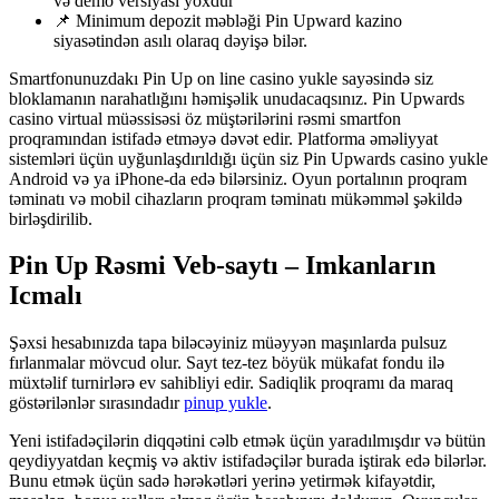
və demo versiyası yoxdur
📌 Minimum depozit məbləği Pin Upward kazino
siyasətindən asılı olaraq dəyişə bilər.
Smartfonunuzdakı Pin Up on line casino yukle sayəsində siz
bloklamanın narahatlığını həmişəlik unudacaqsınız. Pin Upwards
casino virtual müəssisəsi öz müştərilərini rəsmi smartfon
proqramından istifadə etməyə dəvət edir. Platforma əməliyyat
sistemləri üçün uyğunlaşdırıldığı üçün siz Pin Upwards casino yukle
Android və ya iPhone-da edə bilərsiniz. Oyun portalının proqram
təminatı və mobil cihazların proqram təminatı mükəmməl şəkildə
birləşdirilib.
Pin Up Rəsmi Veb-saytı – Imkanların
Icmalı
Şəxsi hesabınızda tapa biləcəyiniz müəyyən maşınlarda pulsuz
fırlanmalar mövcud olur. Sayt tez-tez böyük mükafat fondu ilə
müxtəlif turnirlərə ev sahibliyi edir. Sadiqlik proqramı da maraq
göstərilənlər sırasındadır
pinup yukle
.
Yeni istifadəçilərin diqqətini cəlb etmək üçün yaradılmışdır və bütün
qeydiyyatdan keçmiş və aktiv istifadəçilər burada iştirak edə bilərlər.
Bunu etmək üçün sadə hərəkətləri yerinə yetirmək kifayətdir,