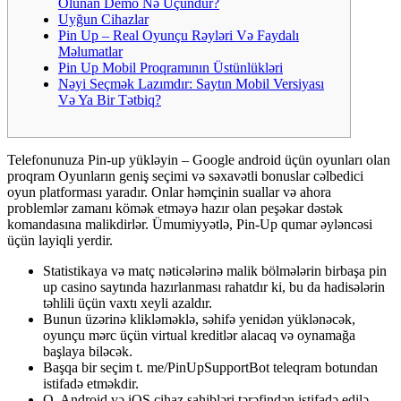
Olunan Demo Nə Üçündür?
Uyğun Cihazlar
Pin Up – Real Oyunçu Rəyləri Və Faydalı
Məlumatlar
Pin Up Mobil Proqramının Üstünlükləri
Nəyi Seçmək Lazımdır: Saytın Mobil Versiyası
Və Ya Bir Tətbiq?
Telefonunuza Pin-up yükləyin – Google android üçün oyunları olan
proqram Oyunların geniş seçimi və səxavətli bonuslar cəlbedici
oyun platforması yaradır. Onlar həmçinin suallar və ahora
problemlər zamanı kömək etməyə hazır olan peşəkar dəstək
komandasına malikdirlər. Ümumiyyətlə, Pin-Up qumar əyləncəsi
üçün layiqli yerdir.
Statistikaya və matç nəticələrinə malik bölmələrin birbaşa pin
up casino saytında hazırlanması rahatdır ki, bu da hadisələrin
təhlili üçün vaxtı xeyli azaldır.
Bunun üzərinə klikləməklə, səhifə yenidən yüklənəcək,
oyunçu mərc üçün virtual kreditlər alacaq və oynamağa
başlaya biləcək.
Başqa bir seçim t. me/PinUpSupportBot teleqram botundan
istifadə etməkdir.
O, Android və iOS cihaz sahibləri tərəfindən istifadə edilə