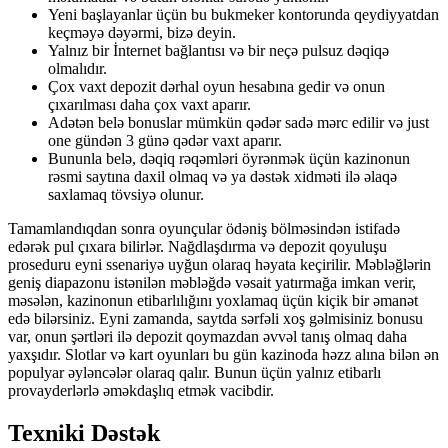
Yeni başlayanlar üçün bu bukmeker kontorunda qeydiyyatdan
keçməyə dəyərmi, bizə deyin.
Yalnız bir İnternet bağlantısı və bir neçə pulsuz dəqiqə
olmalıdır.
Çox vaxt depozit dərhal oyun hesabına gedir və onun
çıxarılması daha çox vaxt aparır.
Adətən belə bonuslar mümkün qədər sadə mərc edilir və just
one gündən 3 günə qədər vaxt aparır.
Bununla belə, dəqiq rəqəmləri öyrənmək üçün kazinonun
rəsmi saytına daxil olmaq və ya dəstək xidməti ilə əlaqə
saxlamaq tövsiyə olunur.
Tamamlandıqdan sonra oyunçular ödəniş bölməsindən istifadə
edərək pul çıxara bilirlər. Nağdlaşdırma və depozit qoyuluşu
proseduru eyni ssenariyə uyğun olaraq həyata keçirilir. Məbləğlərin
geniş diapazonu istənilən məbləğdə vəsait yatırmağa imkan verir,
məsələn, kazinonun etibarlılığını yoxlamaq üçün kiçik bir əmanət
edə bilərsiniz. Eyni zamanda, saytda sərfəli xoş gəlmisiniz bonusu
var, onun şərtləri ilə depozit qoymazdan əvvəl tanış olmaq daha
yaxşıdır. Slotlar və kart oyunları bu gün kazinoda həzz alına bilən ən
populyar əyləncələr olaraq qalır. Bunun üçün yalnız etibarlı
provayderlərlə əməkdaşlıq etmək vacibdir.
Texniki Dəstək