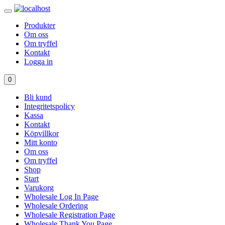
Produkter
Om oss
Om tryffel
Kontakt
Logga in
0
Bli kund
Integritetspolicy
Kassa
Kontakt
Köpvillkor
Mitt konto
Om oss
Om tryffel
Shop
Start
Varukorg
Wholesale Log In Page
Wholesale Ordering
Wholesale Registration Page
Wholesale Thank You Page