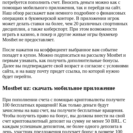
потребуется пополнить счет. Вносить деньги можно как с
помощью мобильного приложения, так и перейдя на сайт.
Наш обзор расскажет вам немного подробнее о финансовых
операциях в букмекерской конторе. В приложении игрок
может делать ставки на более, чем 20 различных спортивных
дисциплин, а также киберспорт. При этом возможности
играть в казино, в покер и другие живые игры букмекер
Mostbet не предоставляет.
После нажатия на коэффициент выбранное вам событие
попадет в купон. Можно подписаться на рассылку Mostbet и
первым узнавать, как получить дополнительные бонусы.
Далее вы подтверждаете свой возраст и согласие с условиями
сайта, и на вашу почту придет ссылка, по которой нужно
будет перейти.
Mostbet uz: скачать мобильное приложение
При пополнении счета с помощью криптовалюты получите
100 бесплатных вращений! Как только деньги будут
зачислены на ваш счет, вы получите бесплатные вращения.
Чтобы получить право на бонус, вы должны внести на свой
счет криптовалютный депозит на сумму не менее 50 BRL. С
каждым успешным депозитом, не более одного депозита в
день, участник предложения получает бонус в размере 100