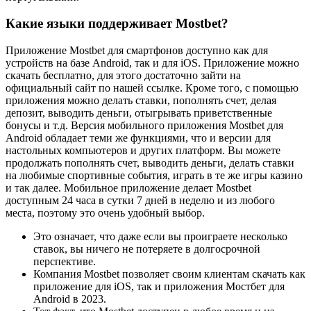
Какие языки поддерживает Mostbet?
Приложение Mostbet для смартфонов доступно как для
устройств на базе Android, так и для iOS. Приложение можно
скачать бесплатно, для этого достаточно зайти на
официальный сайт по нашей ссылке. Кроме того, с помощью
приложения можно делать ставки, пополнять счет, делая
депозит, выводить деньги, отыгрывать приветственные
бонусы и т.д. Версия мобильного приложения Mostbet для
Android обладает теми же функциями, что и версии для
настольных компьютеров и других платформ. Вы можете
продолжать пополнять счет, выводить деньги, делать ставки
на любимые спортивные события, играть в те же игры казино
и так далее. Мобильное приложение делает Mostbet
доступным 24 часа в сутки 7 дней в неделю и из любого
места, поэтому это очень удобный выбор.
Это означает, что даже если вы проиграете несколько
ставок, вы ничего не потеряете в долгосрочной
перспективе.
Компания Mostbet позволяет своим клиентам скачать как
приложение для iOS, так и приложения Мостбет для
Android в 2023.