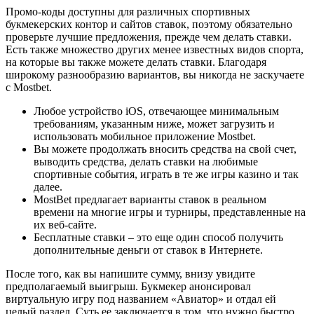
Промо-коды доступны для различных спортивных
букмекерских контор и сайтов ставок, поэтому обязательно
проверьте лучшие предложения, прежде чем делать ставки.
Есть также множество других менее известных видов спорта,
на которые вы также можете делать ставки. Благодаря
широкому разнообразию вариантов, вы никогда не заскучаете
с Mostbet.
Любое устройство iOS, отвечающее минимальным
требованиям, указанным ниже, может загрузить и
использовать мобильное приложение Mostbet.
Вы можете продолжать вносить средства на свой счет,
выводить средства, делать ставки на любимые
спортивные события, играть в те же игры казино и так
далее.
MostBet предлагает варианты ставок в реальном
времени на многие игры и турниры, представленные на
их веб-сайте.
Бесплатные ставки – это еще один способ получить
дополнительные деньги от ставок в Интернете.
После того, как вы напишите сумму, внизу увидите
предполагаемый выигрыш. Букмекер анонсировал
виртуальную игру под названием «Авиатор» и отдал ей
целый раздел. Суть ее заключается в том, что нужно быстро