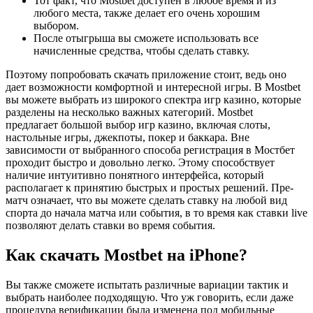
Тот факт, что Mostbet доступен в любое время и из
любого места, также делает его очень хорошим
выбором.
После отыгрыша вы сможете использовать все
начисленные средства, чтобы сделать ставку.
Поэтому попробовать скачать приложение стоит, ведь оно
дает возможности комфортной и интересной игры. В Mostbet
вы можете выбрать из широкого спектра игр казино, которые
разделены на несколько важных категорий. Mostbet
предлагает большой выбор игр казино, включая слоты,
настольные игры, джекпоты, покер и баккара. Вне
зависимости от выбранного способа регистрация в Мостбет
проходит быстро и довольно легко. Этому способствует
наличие интуитивно понятного интерфейса, который
располагает к принятию быстрых и простых решений. Пре-
матч означает, что вы можете сделать ставку на любой вид
спорта до начала матча или события, в то время как ставки live
позволяют делать ставки во время события.
Как скачать Mostbet на iPhone?
Вы также сможете испытать различные вариации тактик и
выбрать наиболее подходящую. Что уж говорить, если даже
процедура верификации была изменена под мобильные