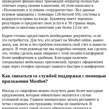
проведение финансовых транзакций оператор полностью
отвечает перед своими клиентами, об этом написано в
«Положениях и условиях сотрудничества». Все данные
игроков защищены с помощью 128-битной SSL-системы и
кодируются прямо на входе. Букмекер имеет хорошую
репутацию и предлагает свои услуги в 39 странах мира,
работая со многими клиентами уже более 12-ти лет.
Будьте готовы предоставить необходимые документы, если
это потребуется. Для тех, кто играет на Mostbet online, важно
знать, как легко и без проблем пополнить свой счет и вывести
деньги. В этом руководстве мы подробно опишем, как сделать
это, чтобы сделать ваше общение с этой онлайн-платформой
более комфортным и удобным. Благодаря наличию
специальных мобильных приложений, процесс оформления
пари через телефон проходит намного быстрее и комфортнее.
Как связаться со службой поддержки с помощью
приложения Mostbet?
Иногда со смартфона можно получить даже более выгодные
предложения, которые обязательно окупятся в случае
успешной игры. Главное внимательно читать регламент и
четко следовать инструкциям, чтобы не ошибиться. В
конечном итоге такой подход обязательно окупится и