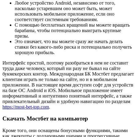
Любое устройство Android, независимо от того,
насколько устаревшим оно может быть, может
использовать мобильное приложение, если оно
соответствует системным требованиям.
С помощью бесплатных вращений вы можете вращать
барабаны, чтобы потенциально выиграть крупные
призы.
Это означает, что вы можете сразу же начать делать
ставки без какого-либо риска и потенциально получить
хорошую прибыль.
Интерфейс простой, поэтому разобраться в нем не составит
труда даже человеку, который ни разу не бывал на сайте
букмекерских контор. Международная БК Мостбет предлагает
клиентам играть не только на сайте, но и в мобильном
приложении. В настоящее время доступен софт для устройств
на базе ОС Android и iOS. Мобильное приложение имеет
информативный и интуитивно понятный интерфейс, а также
привлекательный дизайн и удобную навигацию по разделам
https://most-bet-top.com
.
Скачать Мостбет на компьютер
Кроме того, они оснащены бонусными функциями, такими
как джекпоты с долларовыми шарами и прогрессивные