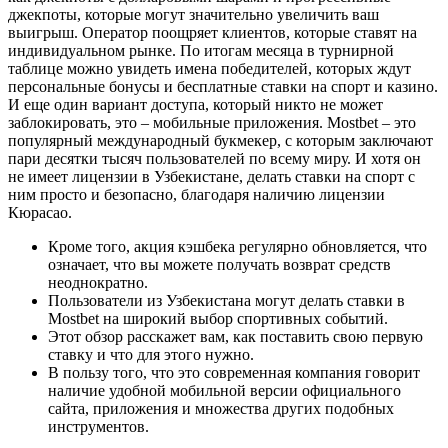
джекпоты, которые могут значительно увеличить ваш
выигрыш. Оператор поощряет клиентов, которые ставят на
индивидуальном рынке. По итогам месяца в турнирной
таблице можно увидеть имена победителей, которых ждут
персональные бонусы и бесплатные ставки на спорт и казино.
И еще один вариант доступа, который никто не может
заблокировать, это – мобильные приложения. Mostbet – это
популярный международный букмекер, с которым заключают
пари десятки тысяч пользователей по всему миру. И хотя он
не имеет лицензии в Узбекистане, делать ставки на спорт с
ним просто и безопасно, благодаря наличию лицензии
Кюрасао.
Кроме того, акция кэшбека регулярно обновляется, что
означает, что вы можете получать возврат средств
неоднократно.
Пользователи из Узбекистана могут делать ставки в
Mostbet на широкий выбор спортивных событий.
Этот обзор расскажет вам, как поставить свою первую
ставку и что для этого нужно.
В пользу того, что это современная компания говорит
наличие удобной мобильной версии официального
сайта, приложения и множества других подобных
инструментов.