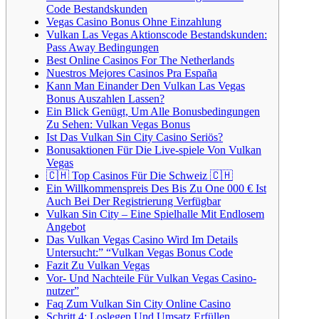
Code Bestandskunden
Vegas Casino Bonus Ohne Einzahlung
Vulkan Las Vegas Aktionscode Bestandskunden:
Pass Away Bedingungen
Best Online Casinos For The Netherlands
Nuestros Mejores Casinos Pra España
Kann Man Einander Den Vulkan Las Vegas
Bonus Auszahlen Lassen?
Ein Blick Genügt, Um Alle Bonusbedingungen
Zu Sehen: Vulkan Vegas Bonus
Ist Das Vulkan Sin City Casino Seriös?
Bonusaktionen Für Die Live-spiele Von Vulkan
Vegas
🇨🇭 Top Casinos Für Die Schweiz 🇨🇭
Ein Willkommenspreis Des Bis Zu One 000 € Ist
Auch Bei Der Registrierung Verfügbar
Vulkan Sin City – Eine Spielhalle Mit Endlosem
Angebot
Das Vulkan Vegas Casino Wird Im Details
Untersucht:” “Vulkan Vegas Bonus Code
Fazit Zu Vulkan Vegas
Vor- Und Nachteile Für Vulkan Vegas Casino-
nutzer”
Faq Zum Vulkan Sin City Online Casino
Schritt 4: Loslegen Und Umsatz Erfüllen