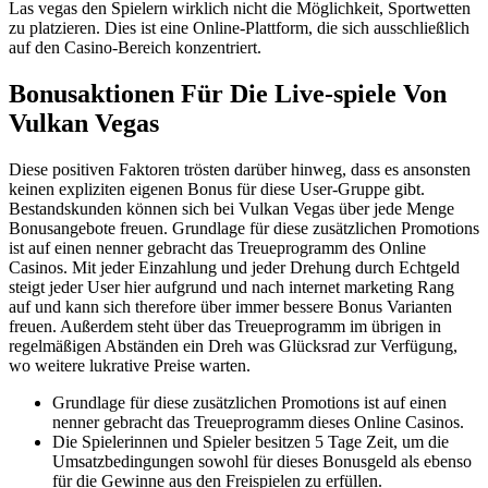
Las vegas den Spielern wirklich nicht die Möglichkeit, Sportwetten
zu platzieren. Dies ist eine Online-Plattform, die sich ausschließlich
auf den Casino-Bereich konzentriert.
Bonusaktionen Für Die Live-spiele Von
Vulkan Vegas
Diese positiven Faktoren trösten darüber hinweg, dass es ansonsten
keinen expliziten eigenen Bonus für diese User-Gruppe gibt.
Bestandskunden können sich bei Vulkan Vegas über jede Menge
Bonusangebote freuen. Grundlage für diese zusätzlichen Promotions
ist auf einen nenner gebracht das Treueprogramm des Online
Casinos. Mit jeder Einzahlung und jeder Drehung durch Echtgeld
steigt jeder User hier aufgrund und nach internet marketing Rang
auf und kann sich therefore über immer bessere Bonus Varianten
freuen. Außerdem steht über das Treueprogramm im übrigen in
regelmäßigen Abständen ein Dreh was Glücksrad zur Verfügung,
wo weitere lukrative Preise warten.
Grundlage für diese zusätzlichen Promotions ist auf einen
nenner gebracht das Treueprogramm dieses Online Casinos.
Die Spielerinnen und Spieler besitzen 5 Tage Zeit, um die
Umsatzbedingungen sowohl für dieses Bonusgeld als ebenso
für die Gewinne aus den Freispielen zu erfüllen.