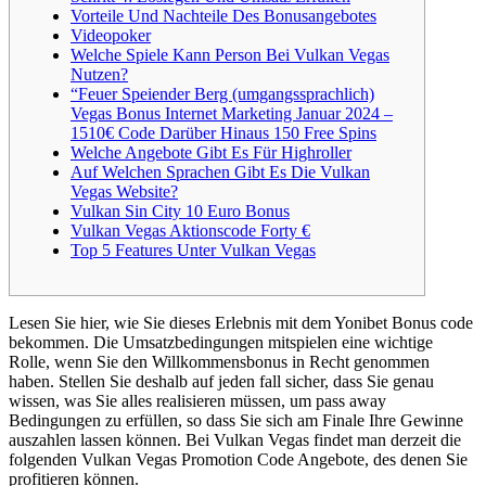
Vorteile Und Nachteile Des Bonusangebotes
Videopoker
Welche Spiele Kann Person Bei Vulkan Vegas
Nutzen?
“Feuer Speiender Berg (umgangssprachlich)
Vegas Bonus Internet Marketing Januar 2024 –
1510€ Code Darüber Hinaus 150 Free Spins
Welche Angebote Gibt Es Für Highroller
Auf Welchen Sprachen Gibt Es Die Vulkan
Vegas Website?
Vulkan Sin City 10 Euro Bonus
Vulkan Vegas Aktionscode Forty €
Top 5 Features Unter Vulkan Vegas
Lesen Sie hier, wie Sie dieses Erlebnis mit dem Yonibet Bonus code
bekommen. Die Umsatzbedingungen mitspielen eine wichtige
Rolle, wenn Sie den Willkommensbonus in Recht genommen
haben. Stellen Sie deshalb auf jeden fall sicher, dass Sie genau
wissen, was Sie alles realisieren müssen, um pass away
Bedingungen zu erfüllen, so dass Sie sich am Finale Ihre Gewinne
auszahlen lassen können. Bei Vulkan Vegas findet man derzeit die
folgenden Vulkan Vegas Promotion Code Angebote, des denen Sie
profitieren können.