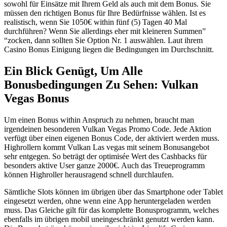
sowohl für Einsätze mit Ihrem Geld als auch mit dem Bonus. Sie
müssen den richtigen Bonus für Ihre Bedürfnisse wählen. Ist es
realistisch, wenn Sie 1050€ within fünf (5) Tagen 40 Mal
durchführen? Wenn Sie allerdings eher mit kleineren Summen”
“zocken, dann sollten Sie Option Nr. 1 auswählen. Laut ihrem
Casino Bonus Einigung liegen die Bedingungen im Durchschnitt.
Ein Blick Genügt, Um Alle
Bonusbedingungen Zu Sehen: Vulkan
Vegas Bonus
Um einen Bonus within Anspruch zu nehmen, braucht man
irgendeinen besonderen Vulkan Vegas Promo Code. Jede Aktion
verfügt über einen eigenen Bonus Code, der aktiviert werden muss.
Highrollern kommt Vulkan Las vegas mit seinem Bonusangebot
sehr entgegen. So beträgt der optimisée Wert des Cashbacks für
besonders aktive User ganze 2000€. Auch das Treueprogramm
können Highroller herausragend schnell durchlaufen.
Sämtliche Slots können im übrigen über das Smartphone oder Tablet
eingesetzt werden, ohne wenn eine App heruntergeladen werden
muss. Das Gleiche gilt für das komplette Bonusprogramm, welches
ebenfalls im übrigen mobil uneingeschränkt genutzt werden kann.