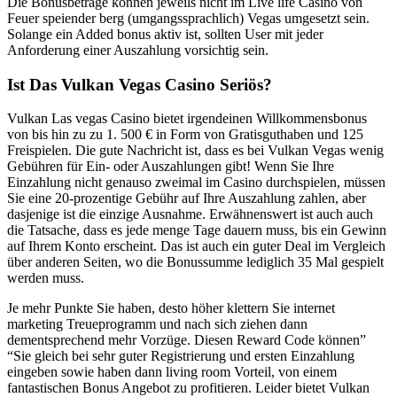
Die Bonusbeträge können jeweils nicht im Live life Casino von
Feuer speiender berg (umgangssprachlich) Vegas umgesetzt sein.
Solange ein Added bonus aktiv ist, sollten User mit jeder
Anforderung einer Auszahlung vorsichtig sein.
Ist Das Vulkan Vegas Casino Seriös?
Vulkan Las vegas Casino bietet irgendeinen Willkommensbonus
von bis hin zu zu 1. 500 € in Form von Gratisguthaben und 125
Freispielen. Die gute Nachricht ist, dass es bei Vulkan Vegas wenig
Gebühren für Ein- oder Auszahlungen gibt! Wenn Sie Ihre
Einzahlung nicht genauso zweimal im Casino durchspielen, müssen
Sie eine 20-prozentige Gebühr auf Ihre Auszahlung zahlen, aber
dasjenige ist die einzige Ausnahme. Erwähnenswert ist auch auch
die Tatsache, dass es jede menge Tage dauern muss, bis ein Gewinn
auf Ihrem Konto erscheint. Das ist auch ein guter Deal im Vergleich
über anderen Seiten, wo die Bonussumme lediglich 35 Mal gespielt
werden muss.
Je mehr Punkte Sie haben, desto höher klettern Sie internet
marketing Treueprogramm und nach sich ziehen dann
dementsprechend mehr Vorzüge. Diesen Reward Code können”
“Sie gleich bei sehr guter Registrierung und ersten Einzahlung
eingeben sowie haben dann living room Vorteil, von einem
fantastischen Bonus Angebot zu profitieren. Leider bietet Vulkan