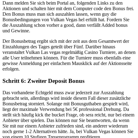
Dann melden Sie sich beim Portal an, folgenden Links zu den
Aktionen und schalten hier mit dem Computer code den Bonus frei.
Den Bonus muss man sich auszahlen lassen, wenn guy die
Bonusbedingungen von Vulkan Vegas hel erfüllt hat. Fordern Sie
die Auszahlung schon vorher a good, dann verfällt Added bonus
und Gewinne.
Der Bonusbetrag ergibt sich mit der zeit aus dem Gesamtwert der
Einzahlungen des Tages geteilt über Fünf. Darüber hinaus
veranstaltet Vulkan Las vegas regelmäßig Casino Turniere, an denen
alle User teilnehmen können. Für die Turniere muss ebenfalls eine
gewisse Anmeldung per einfachem Mausklick auf der Aktionsseite
erfolgen.
Schritt 6: Zweiter Deposit Bonus
Das vorhandene Echtgeld muss zwar jederzeit zur Auszahlung
gebracht sein, allerdings wird inside diesem Fall dieser zusätzliche
Bonusbetrag storniert. Solange mit Bonusguthaben gespielt wird,
liegt der maximale Verwendung bei 5€ professional Drehung. Da
stellt sich häufig kick the bucket Frage, ob sera reicht, nur bei einem
Anbieter über spielen. Das können nur Sie beantworten, da wenn
Sie mit nur einem Anbieter zufrieden sind, ein anderer wiederum
noch gerne 1-2 Alternativen hätte. Ja, bei Vulkan Vegas können Sie
von einem 10 Stufigen Treueprogramm profitieren.