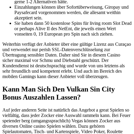
gerne 1-2 Alternativen hätte.
Einzahlungen können über Sofortüberweisung, Giropay und
Paysafecard vorgenommen werden, die allesamt weithin
akzeptiert sein.
Sie haben dann 50 kostenlose Spins für living room Slot Dead
or perhaps Alive II des NetEnt, die jeweils einen Wert
vonseiten 0, 19 European pro Spin nach sich ziehen.
Weiterhin verfügt der Anbieter über eine gültige Lizenz aus Curaçao
und verwendet nur perish SSL-Datenverschlüsselung zur
Übertragung sensibler Daten. Daher sind Sie in diesem Casino
sicher maximal vor Schmu und Diebstahl geschützt. Der
Kundendienst ist deutschsprachig und wurde von uns letztens als
sehr freundlich und kompetent erlebt. Und auch im Bereich des
mobilen Gamings kann dieser Anbieter voll überzeugen.
Kann Man Sich Den Vulkan Sin City
Bonus Auszahlen Lassen?
Auf jeder anderen Seite ist natürlich das Angebot a great Spielen so
vielfältig, dass jeder Zocker eine Auswahl rammeln kann. Bei Feuer
speiender berg (umgangssprachlich) Vegas können Zocker aus
diversen Online casino Spielen wählen. Dazu gehören
Spielautomaten, Tisch- und Kartenspiele, Video Poker, Roulette