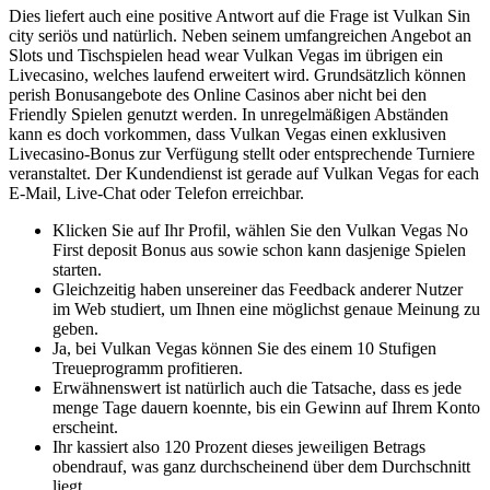
Dies liefert auch eine positive Antwort auf die Frage ist Vulkan Sin
city seriös und natürlich. Neben seinem umfangreichen Angebot an
Slots und Tischspielen head wear Vulkan Vegas im übrigen ein
Livecasino, welches laufend erweitert wird. Grundsätzlich können
perish Bonusangebote des Online Casinos aber nicht bei den
Friendly Spielen genutzt werden. In unregelmäßigen Abständen
kann es doch vorkommen, dass Vulkan Vegas einen exklusiven
Livecasino-Bonus zur Verfügung stellt oder entsprechende Turniere
veranstaltet. Der Kundendienst ist gerade auf Vulkan Vegas for each
E-Mail, Live-Chat oder Telefon erreichbar.
Klicken Sie auf Ihr Profil, wählen Sie den Vulkan Vegas No
First deposit Bonus aus sowie schon kann dasjenige Spielen
starten.
Gleichzeitig haben unsereiner das Feedback anderer Nutzer
im Web studiert, um Ihnen eine möglichst genaue Meinung zu
geben.
Ja, bei Vulkan Vegas können Sie des einem 10 Stufigen
Treueprogramm profitieren.
Erwähnenswert ist natürlich auch die Tatsache, dass es jede
menge Tage dauern koennte, bis ein Gewinn auf Ihrem Konto
erscheint.
Ihr kassiert also 120 Prozent dieses jeweiligen Betrags
obendrauf, was ganz durchscheinend über dem Durchschnitt
liegt.