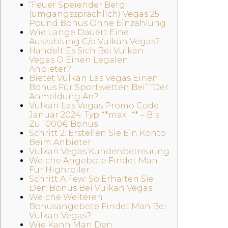
“Feuer Speiender Berg
(umgangssprachlich) Vegas 25
Pound Bonus Ohne Einzahlung
Wie Lange Dauert Eine
Auszahlung C/o Vulkan Vegas?
Handelt Es Sich Bei Vulkan
Vegas O Einen Legalen
Anbieter?
Bietet Vulkan Las Vegas Einen
Bonus Für Sportwetten Bei” “Der
Anmeldung An?
Vulkan Las Vegas Promo Code
Januar 2024: Typ **max…** – Bis
Zu 1000€ Bonus
Schritt 2: Erstellen Sie Ein Konto
Beim Anbieter
Vulkan Vegas Kundenbetreuung
Welche Angebote Findet Man
Für Highroller
Schritt A Few: So Erhalten Sie
Den Bonus Bei Vulkan Vegas
Welche Weiteren
Bonusangebote Findet Man Bei
Vulkan Vegas?
Wie Kann Man Den