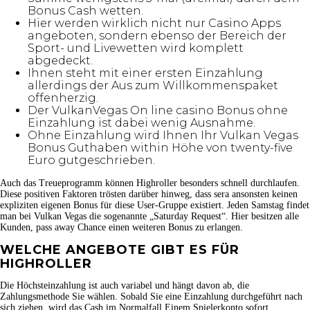
Bonus Cash wetten.
Hier werden wirklich nicht nur Casino Apps
angeboten, sondern ebenso der Bereich der
Sport- und Livewetten wird komplett
abgedeckt.
Ihnen steht mit einer ersten Einzahlung
allerdings der Aus zum Willkommenspaket
offenherzig.
Der VulkanVegas On line casino Bonus ohne
Einzahlung ist dabei wenig Ausnahme.
Ohne Einzahlung wird Ihnen Ihr Vulkan Vegas
Bonus Guthaben within Höhe von twenty-five
Euro gutgeschrieben.
Auch das Treueprogramm können Highroller besonders schnell durchlaufen.
Diese positiven Faktoren trösten darüber hinweg, dass sera ansonsten keinen
expliziten eigenen Bonus für diese User-Gruppe existiert. Jeden Samstag findet
man bei Vulkan Vegas die sogenannte „Saturday Request“. Hier besitzen alle
Kunden, pass away Chance einen weiteren Bonus zu erlangen.
WELCHE ANGEBOTE GIBT ES FÜR
HIGHROLLER
Die Höchsteinzahlung ist auch variabel und hängt davon ab, die
Zahlungsmethode Sie wählen. Sobald Sie eine Einzahlung durchgeführt nach
sich ziehen, wird das Cash im Normalfall Einem Spielerkonto sofort