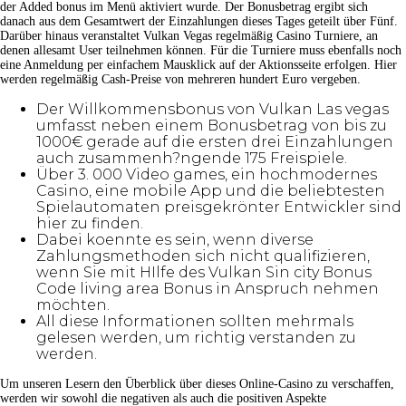
der Added bonus im Menü aktiviert wurde. Der Bonusbetrag ergibt sich
danach aus dem Gesamtwert der Einzahlungen dieses Tages geteilt über Fünf.
Darüber hinaus veranstaltet Vulkan Vegas regelmäßig Casino Turniere, an
denen allesamt User teilnehmen können. Für die Turniere muss ebenfalls noch
eine Anmeldung per einfachem Mausklick auf der Aktionsseite erfolgen. Hier
werden regelmäßig Cash-Preise von mehreren hundert Euro vergeben.
Der Willkommensbonus von Vulkan Las vegas
umfasst neben einem Bonusbetrag von bis zu
1000€ gerade auf die ersten drei Einzahlungen
auch zusammenh?ngende 175 Freispiele.
Über 3. 000 Video games, ein hochmodernes
Casino, eine mobile App und die beliebtesten
Spielautomaten preisgekrönter Entwickler sind
hier zu finden.
Dabei koennte es sein, wenn diverse
Zahlungsmethoden sich nicht qualifizieren,
wenn Sie mit HIlfe des Vulkan Sin city Bonus
Code living area Bonus in Anspruch nehmen
möchten.
All diese Informationen sollten mehrmals
gelesen werden, um richtig verstanden zu
werden.
Um unseren Lesern den Überblick über dieses Online-Casino zu verschaffen,
werden wir sowohl die negativen als auch die positiven Aspekte