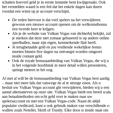
schatten hoeveel geld je in eerste instantie bent kwijtgeraakt. Ook
het vermelden waard is een feit dat het enkele dagen kan duren
voordat een winst op je account verschijnt.
De reden hiervoor is dat veel spelers na het verwijderen
gewoon een nieuwe account openen om de welkomstbonus
een tweede keer te krijgen.
Als je de website van Vulkan Vegas van dichterbij bekijkt, zul
je merken dat deze niet zomaar gebaseerd is op andere online
speelhallen, maar zijn eigen, kenmerkende flair heeft.
Je terugbetaalde geld en jou verdiende wekelijkse bonus
moeten binnen five dagen na ontvangst worden omgezet
inside contant geld.
Ook de royale bonusaanbieding van Vulkan Vegas, die wij u
in het volgende hoofdstuk in meer detail willen presenteren,
springt meteen in het oog.
Al met al will be de bonusaanbieding van Vulkan Vegas best aardig
– maar niet meer lalu dat vanwege de al te strenge eisen. Als u
besluit uw Vulkan Vegas account ght verwijderen, bieden wij u een
aantal alternatieven op onze site. Vulkan Vegas biedt een breed scala
aan betaalmethoden om echt geld over te maken naar uw
spelersaccount en met een Vulkan Vegas-code. Naast de altijd
populaire creditcard, kunt u ook gebruik maken van verschillende e-
wallets zoals Neteller, Skrill of Trustly. Elke doos is inside staat om