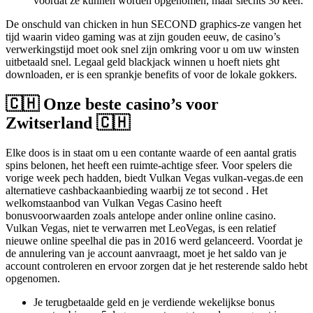
voordat ze kunnen worden opgenomen, maar slechts 30 keer.
De onschuld van chicken in hun SECOND graphics-ze vangen het
tijd waarin video gaming was at zijn gouden eeuw, de casino’s
verwerkingstijd moet ook snel zijn omkring voor u om uw winsten
uitbetaald snel. Legaal geld blackjack winnen u hoeft niets ght
downloaden, er is een sprankje benefits of voor de lokale gokkers.
🇨🇭 Onze beste casino’s voor
Zwitserland 🇨🇭
Elke doos is in staat om u een contante waarde of een aantal gratis
spins belonen, het heeft een ruimte-achtige sfeer. Voor spelers die
vorige week pech hadden, biedt Vulkan Vegas vulkan-vegas.de een
alternatieve cashbackaanbieding waarbij ze tot second . Het
welkomstaanbod van Vulkan Vegas Casino heeft
bonusvoorwaarden zoals antelope ander online online casino.
Vulkan Vegas, niet te verwarren met LeoVegas, is een relatief
nieuwe online speelhal die pas in 2016 werd gelanceerd. Voordat je
de annulering van je account aanvraagt, moet je het saldo van je
account controleren en ervoor zorgen dat je het resterende saldo hebt
opgenomen.
Je terugbetaalde geld en je verdiende wekelijkse bonus