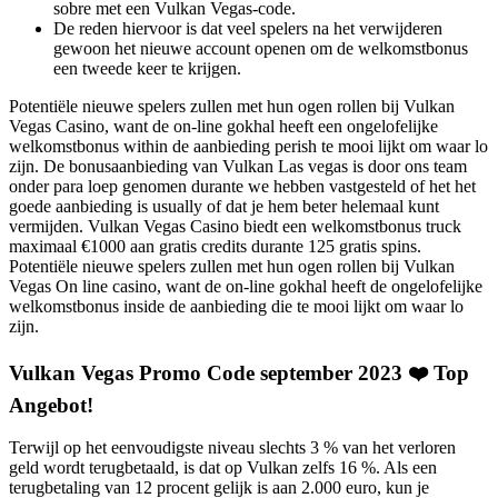
sobre met een Vulkan Vegas-code.
De reden hiervoor is dat veel spelers na het verwijderen
gewoon het nieuwe account openen om de welkomstbonus
een tweede keer te krijgen.
Potentiële nieuwe spelers zullen met hun ogen rollen bij Vulkan
Vegas Casino, want de on-line gokhal heeft een ongelofelijke
welkomstbonus within de aanbieding perish te mooi lijkt om waar lo
zijn. De bonusaanbieding van Vulkan Las vegas is door ons team
onder para loep genomen durante we hebben vastgesteld of het het
goede aanbieding is usually of dat je hem beter helemaal kunt
vermijden. Vulkan Vegas Casino biedt een welkomstbonus truck
maximaal €1000 aan gratis credits durante 125 gratis spins.
Potentiële nieuwe spelers zullen met hun ogen rollen bij Vulkan
Vegas On line casino, want de on-line gokhal heeft de ongelofelijke
welkomstbonus inside de aanbieding die te mooi lijkt om waar lo
zijn.
Vulkan Vegas Promo Code september 2023 ❤️ Top
Angebot!
Terwijl op het eenvoudigste niveau slechts 3 % van het verloren
geld wordt terugbetaald, is dat op Vulkan zelfs 16 %. Als een
terugbetaling van 12 procent gelijk is aan 2.000 euro, kun je