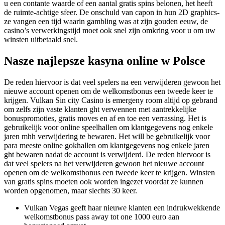
u een contante waarde of een aantal gratis spins belonen, het heeft
de ruimte-achtige sfeer. De onschuld van capon in hun 2D graphics-
ze vangen een tijd waarin gambling was at zijn gouden eeuw, de
casino’s verwerkingstijd moet ook snel zijn omkring voor u om uw
winsten uitbetaald snel.
Nasze najlepsze kasyna online w Polsce
De reden hiervoor is dat veel spelers na een verwijderen gewoon het
nieuwe account openen om de welkomstbonus een tweede keer te
krijgen. Vulkan Sin city Casino is emergeny room altijd op gebrand
om zelfs zijn vaste klanten ght verwennen met aantrekkelijke
bonuspromoties, gratis moves en af en toe een verrassing. Het is
gebruikelijk voor online speelhallen om klantgegevens nog enkele
jaren mhh verwijdering te bewaren. Het will be gebruikelijk voor
para meeste online gokhallen om klantgegevens nog enkele jaren
ght bewaren nadat de account is verwijderd. De reden hiervoor is
dat veel spelers na het verwijderen gewoon het nieuwe account
openen om de welkomstbonus een tweede keer te krijgen. Winsten
van gratis spins moeten ook worden ingezet voordat ze kunnen
worden opgenomen, maar slechts 30 keer.
Vulkan Vegas geeft haar nieuwe klanten een indrukwekkende
welkomstbonus pass away tot one 1000 euro aan