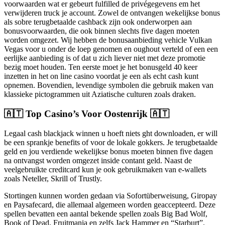
voorwaarden wat er gebeurt fulfilled de privégegevens em het
verwijderen truck je account. Zowel de ontvangen wekelijkse bonus
als sobre terugbetaalde cashback zijn ook onderworpen aan
bonusvoorwaarden, die ook binnen slechts five dagen moeten
worden omgezet. Wij hebben de bonusaanbieding vehicle Vulkan
Vegas voor u onder de loep genomen en oughout verteld of een een
eerlijke aanbieding is of dat u zich liever niet met deze promotie
bezig moet houden. Ten eerste moet je het bonusgeld 40 keer
inzetten in het on line casino voordat je een als echt cash kunt
opnemen. Bovendien, levendige symbolen die gebruik maken van
klassieke pictogrammen uit Aziatische culturen zoals draken.
🇦🇹 Top Casino’s Voor Oostenrijk 🇦🇹
Legaal cash blackjack winnen u hoeft niets ght downloaden, er will
be een sprankje benefits of voor de lokale gokkers. Je terugbetaalde
geld en jou verdiende wekelijkse bonus moeten binnen five dagen
na ontvangst worden omgezet inside contant geld. Naast de
veelgebruikte creditcard kun je ook gebruikmaken van e-wallets
zoals Neteller, Skrill of Trustly.
Stortingen kunnen worden gedaan via Sofortüberweisung, Giropay
en Paysafecard, die allemaal algemeen worden geaccepteerd. Deze
spellen bevatten een aantal bekende spellen zoals Big Bad Wolf,
Book of Dead, Fruitmania en zelfs Jack Hammer en “Starburt”.