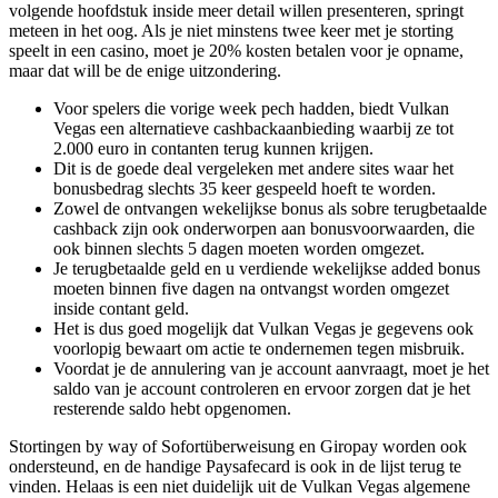
volgende hoofdstuk inside meer detail willen presenteren, springt
meteen in het oog. Als je niet minstens twee keer met je storting
speelt in een casino, moet je 20% kosten betalen voor je opname,
maar dat will be de enige uitzondering.
Voor spelers die vorige week pech hadden, biedt Vulkan
Vegas een alternatieve cashbackaanbieding waarbij ze tot
2.000 euro in contanten terug kunnen krijgen.
Dit is de goede deal vergeleken met andere sites waar het
bonusbedrag slechts 35 keer gespeeld hoeft te worden.
Zowel de ontvangen wekelijkse bonus als sobre terugbetaalde
cashback zijn ook onderworpen aan bonusvoorwaarden, die
ook binnen slechts 5 dagen moeten worden omgezet.
Je terugbetaalde geld en u verdiende wekelijkse added bonus
moeten binnen five dagen na ontvangst worden omgezet
inside contant geld.
Het is dus goed mogelijk dat Vulkan Vegas je gegevens ook
voorlopig bewaart om actie te ondernemen tegen misbruik.
Voordat je de annulering van je account aanvraagt, moet je het
saldo van je account controleren en ervoor zorgen dat je het
resterende saldo hebt opgenomen.
Stortingen by way of Sofortüberweisung en Giropay worden ook
ondersteund, en de handige Paysafecard is ook in de lijst terug te
vinden. Helaas is een niet duidelijk uit de Vulkan Vegas algemene