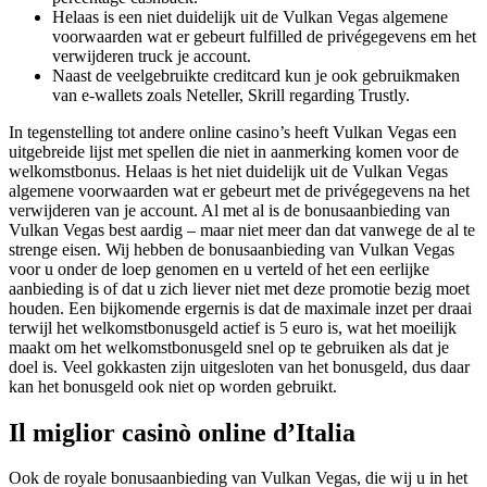
Helaas is een niet duidelijk uit de Vulkan Vegas algemene
voorwaarden wat er gebeurt fulfilled de privégegevens em het
verwijderen truck je account.
Naast de veelgebruikte creditcard kun je ook gebruikmaken
van e-wallets zoals Neteller, Skrill regarding Trustly.
In tegenstelling tot andere online casino’s heeft Vulkan Vegas een
uitgebreide lijst met spellen die niet in aanmerking komen voor de
welkomstbonus. Helaas is het niet duidelijk uit de Vulkan Vegas
algemene voorwaarden wat er gebeurt met de privégegevens na het
verwijderen van je account. Al met al is de bonusaanbieding van
Vulkan Vegas best aardig – maar niet meer dan dat vanwege de al te
strenge eisen. Wij hebben de bonusaanbieding van Vulkan Vegas
voor u onder de loep genomen en u verteld of het een eerlijke
aanbieding is of dat u zich liever niet met deze promotie bezig moet
houden. Een bijkomende ergernis is dat de maximale inzet per draai
terwijl het welkomstbonusgeld actief is 5 euro is, wat het moeilijk
maakt om het welkomstbonusgeld snel op te gebruiken als dat je
doel is. Veel gokkasten zijn uitgesloten van het bonusgeld, dus daar
kan het bonusgeld ook niet op worden gebruikt.
Il miglior casinò online d’Italia
Ook de royale bonusaanbieding van Vulkan Vegas, die wij u in het