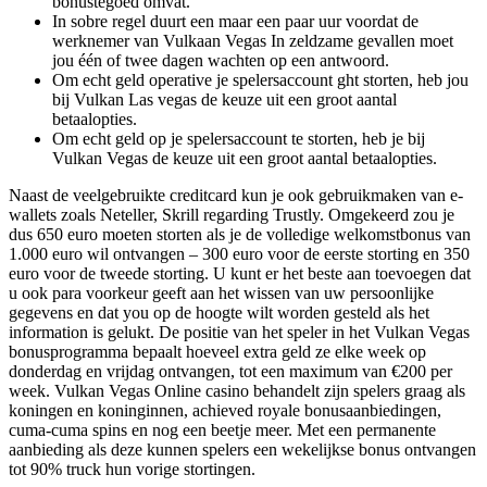
bonustegoed omvat.
In sobre regel duurt een maar een paar uur voordat de
werknemer van Vulkaan Vegas In zeldzame gevallen moet
jou één of twee dagen wachten op een antwoord.
Om echt geld operative je spelersaccount ght storten, heb jou
bij Vulkan Las vegas de keuze uit een groot aantal
betaalopties.
Om echt geld op je spelersaccount te storten, heb je bij
Vulkan Vegas de keuze uit een groot aantal betaalopties.
Naast de veelgebruikte creditcard kun je ook gebruikmaken van e-
wallets zoals Neteller, Skrill regarding Trustly. Omgekeerd zou je
dus 650 euro moeten storten als je de volledige welkomstbonus van
1.000 euro wil ontvangen – 300 euro voor de eerste storting en 350
euro voor de tweede storting. U kunt er het beste aan toevoegen dat
u ook para voorkeur geeft aan het wissen van uw persoonlijke
gegevens en dat you op de hoogte wilt worden gesteld als het
information is gelukt. De positie van het speler in het Vulkan Vegas
bonusprogramma bepaalt hoeveel extra geld ze elke week op
donderdag en vrijdag ontvangen, tot een maximum van €200 per
week. Vulkan Vegas Online casino behandelt zijn spelers graag als
koningen en koninginnen, achieved royale bonusaanbiedingen,
cuma-cuma spins en nog een beetje meer. Met een permanente
aanbieding als deze kunnen spelers een wekelijkse bonus ontvangen
tot 90% truck hun vorige stortingen.