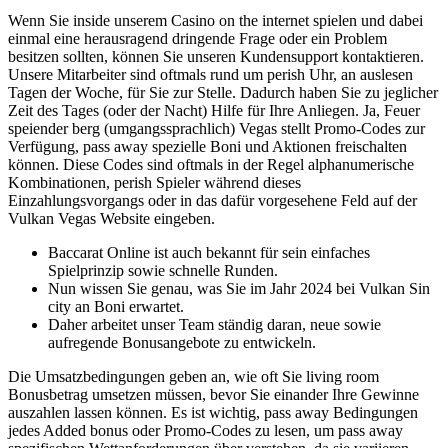
Wenn Sie inside unserem Casino on the internet spielen und dabei
einmal eine herausragend dringende Frage oder ein Problem
besitzen sollten, können Sie unseren Kundensupport kontaktieren.
Unsere Mitarbeiter sind oftmals rund um perish Uhr, an auslesen
Tagen der Woche, für Sie zur Stelle. Dadurch haben Sie zu jeglicher
Zeit des Tages (oder der Nacht) Hilfe für Ihre Anliegen. Ja, Feuer
speiender berg (umgangssprachlich) Vegas stellt Promo-Codes zur
Verfügung, pass away spezielle Boni und Aktionen freischalten
können. Diese Codes sind oftmals in der Regel alphanumerische
Kombinationen, perish Spieler während dieses
Einzahlungsvorgangs oder in das dafür vorgesehene Feld auf der
Vulkan Vegas Website eingeben.
Baccarat Online ist auch bekannt für sein einfaches
Spielprinzip sowie schnelle Runden.
Nun wissen Sie genau, was Sie im Jahr 2024 bei Vulkan Sin
city an Boni erwartet.
Daher arbeitet unser Team ständig daran, neue sowie
aufregende Bonusangebote zu entwickeln.
Die Umsatzbedingungen geben an, wie oft Sie living room
Bonusbetrag umsetzen müssen, bevor Sie einander Ihre Gewinne
auszahlen lassen können. Es ist wichtig, pass away Bedingungen
jedes Added bonus oder Promo-Codes zu lesen, um pass away