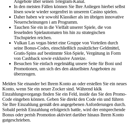
Angebote über seinen Telegram-Kanal.
In den meisten Fällen können Sie Ihre Anliegen hierbei selbst
lösen sowie wieder sorgenfrei in unserem Casino spielen.
Daher haben wir sowohl Klassiker als im übrigen innovative
Neuerscheinungen i am Programm.
Tauchen Sie ein in die Vielfalt unserer Spiele, die von
fesselnden Spielautomaten bis hin zu strategischen
Tischspielen reichen.
Vulkan Las vegas bietet eine Gruppe von Vorteilen durch
seine Bonus-Codes, einschließlich zusätzlicher Geldmittel,
Gratis-Spins auf bestimmte Slot-Spiele, Vergütung in Form
von Cashback sowie exklusive Anreize.
Besuchen Sie einfach regelmäßig unsere Seite für Boni und
Promotionen, um sich des den aktuellsten Angeboten zu
überzeugen.
Melden Sie einander bei Ihrem Konto an oder erstellen Sie ein neues
Konto, wenn Sie ein neuer Zocker sind. Während kklk
Einzahlungsvorgangs finden Sie ein Feld, inside das Sie den Promo-
Code eingeben können. Geben Sie direkt den Code ein und führen
Sie Ihre Einzahlung gemäß den angegebenen Anforderungen durch.
Sobald perish Einzahlung erfolgreich battle, wird der entsprechende
Bonus oder perish Promotion aktiviert darüber hinaus Ihrem Konto
gutgeschrieben.