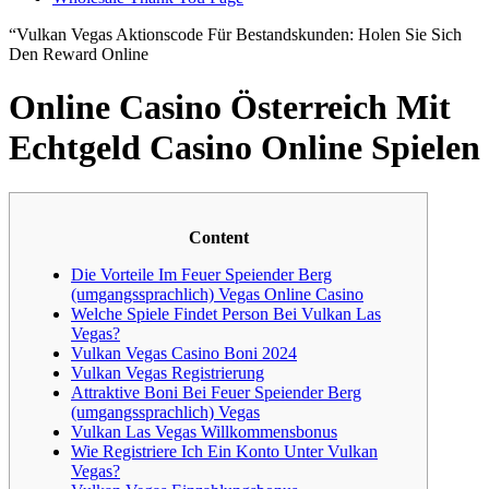
“Vulkan Vegas Aktionscode Für Bestandskunden: Holen Sie Sich
Den Reward Online
Online Casino Österreich Mit
Echtgeld Casino Online Spielen
Content
Die Vorteile Im Feuer Speiender Berg
(umgangssprachlich) Vegas Online Casino
Welche Spiele Findet Person Bei Vulkan Las
Vegas?
Vulkan Vegas Casino Boni 2024
Vulkan Vegas Registrierung
Attraktive Boni Bei Feuer Speiender Berg
(umgangssprachlich) Vegas
Vulkan Las Vegas Willkommensbonus
Wie Registriere Ich Ein Konto Unter Vulkan
Vegas?