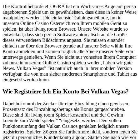
Die Kontrollbehörde eCOGRA hat ein Wachsames Auge auf perish
angebotenen Spiele um zu gewährleisten, dass diese in keiner Weise
manipuliert werden. Die einfachste Trainingsmethode, um in
unserem Online Casino Österreich von Ihrem mobilen Gerät zu
spielen, ist über living room Browser. Unsere Website wurde so
entwickelt, dass sich perish Software automatisch an die Größe
dieses verwendeten Bildschirms anpasst. Sie müssen einander
einfach nur über den Browser gerade auf unserer Seite within Ihre
Konto anmelden und können folglich alle Spiele unserer Seite von
unterwegs genießen. Wenn Sie nicht nur vonseiten Ihrem Computer
zuhause in unserem Online Casino spielen wollen, haben wir gute
News. Vulkan Vegas” “ist natürlich auch in ihrer mobilen Version
verfügbar, die von man sicher modernen Smartphone und Tablet aus
eingesetzt werden kann.
Wie Registriere Ich Ein Konto Bei Vulkan Vegas?
Dabei bekommt der Zocker für eine Einzahlung einen gewissen
Prozentsatz des Einzahlungsbetrags als Bonus gutgeschrieben.
Diese sind für living room Spieler kostenfrei und der Gewinn
koennte zum Weiterspielen” “eingesetzt werden. Den vollen
Funktionsumfang des Vulkan Casinos genießen lediglich unsere
registrierten Spieler. Zögern Sie furthermore nicht, sondern legen Sie
jetzt du persönliches Kundenkonto a good. Starten Sie nach wie vor