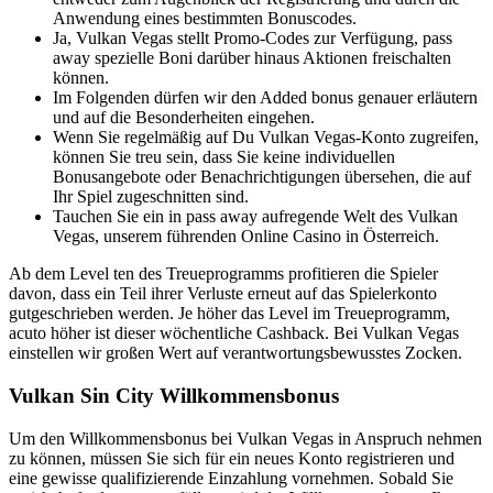
Anwendung eines bestimmten Bonuscodes.
Ja, Vulkan Vegas stellt Promo-Codes zur Verfügung, pass
away spezielle Boni darüber hinaus Aktionen freischalten
können.
Im Folgenden dürfen wir den Added bonus genauer erläutern
und auf die Besonderheiten eingehen.
Wenn Sie regelmäßig auf Du Vulkan Vegas-Konto zugreifen,
können Sie treu sein, dass Sie keine individuellen
Bonusangebote oder Benachrichtigungen übersehen, die auf
Ihr Spiel zugeschnitten sind.
Tauchen Sie ein in pass away aufregende Welt des Vulkan
Vegas, unserem führenden Online Casino in Österreich.
Ab dem Level ten des Treueprogramms profitieren die Spieler
davon, dass ein Teil ihrer Verluste erneut auf das Spielerkonto
gutgeschrieben werden. Je höher das Level im Treueprogramm,
acuto höher ist dieser wöchentliche Cashback. Bei Vulkan Vegas
einstellen wir großen Wert auf verantwortungsbewusstes Zocken.
Vulkan Sin City Willkommensbonus
Um den Willkommensbonus bei Vulkan Vegas in Anspruch nehmen
zu können, müssen Sie sich für ein neues Konto registrieren und
eine gewisse qualifizierende Einzahlung vornehmen. Sobald Sie