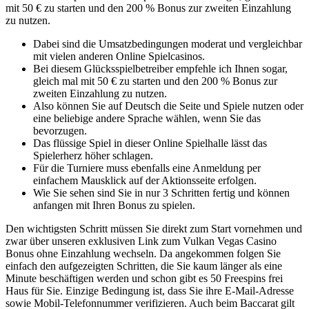
mit 50 € zu starten und den 200 % Bonus zur zweiten Einzahlung
zu nutzen.
Dabei sind die Umsatzbedingungen moderat und vergleichbar
mit vielen anderen Online Spielcasinos.
Bei diesem Glücksspielbetreiber empfehle ich Ihnen sogar,
gleich mal mit 50 € zu starten und den 200 % Bonus zur
zweiten Einzahlung zu nutzen.
Also können Sie auf Deutsch die Seite und Spiele nutzen oder
eine beliebige andere Sprache wählen, wenn Sie das
bevorzugen.
Das flüssige Spiel in dieser Online Spielhalle lässt das
Spielerherz höher schlagen.
Für die Turniere muss ebenfalls eine Anmeldung per
einfachem Mausklick auf der Aktionsseite erfolgen.
Wie Sie sehen sind Sie in nur 3 Schritten fertig und können
anfangen mit Ihren Bonus zu spielen.
Den wichtigsten Schritt müssen Sie direkt zum Start vornehmen und
zwar über unseren exklusiven Link zum Vulkan Vegas Casino
Bonus ohne Einzahlung wechseln. Da angekommen folgen Sie
einfach den aufgezeigten Schritten, die Sie kaum länger als eine
Minute beschäftigen werden und schon gibt es 50 Freespins frei
Haus für Sie. Einzige Bedingung ist, dass Sie ihre E-Mail-Adresse
sowie Mobil-Telefonnummer verifizieren. Auch beim Baccarat gilt