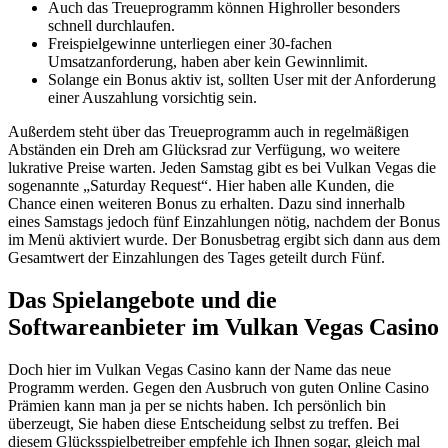
Auch das Treueprogramm können Highroller besonders
schnell durchlaufen.
Freispielgewinne unterliegen einer 30-fachen
Umsatzanforderung, haben aber kein Gewinnlimit.
Solange ein Bonus aktiv ist, sollten User mit der Anforderung
einer Auszahlung vorsichtig sein.
Außerdem steht über das Treueprogramm auch in regelmäßigen
Abständen ein Dreh am Glücksrad zur Verfügung, wo weitere
lukrative Preise warten. Jeden Samstag gibt es bei Vulkan Vegas die
sogenannte „Saturday Request“. Hier haben alle Kunden, die
Chance einen weiteren Bonus zu erhalten. Dazu sind innerhalb
eines Samstags jedoch fünf Einzahlungen nötig, nachdem der Bonus
im Menü aktiviert wurde. Der Bonusbetrag ergibt sich dann aus dem
Gesamtwert der Einzahlungen des Tages geteilt durch Fünf.
Das Spielangebote und die
Softwareanbieter im Vulkan Vegas Casino
Doch hier im Vulkan Vegas Casino kann der Name das neue
Programm werden. Gegen den Ausbruch von guten Online Casino
Prämien kann man ja per se nichts haben. Ich persönlich bin
überzeugt, Sie haben diese Entscheidung selbst zu treffen. Bei
diesem Glücksspielbetreiber empfehle ich Ihnen sogar, gleich mal