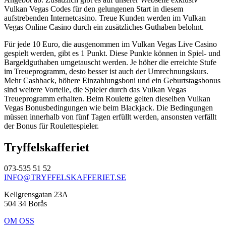
Vulkan Vegas Codes für den gelungenen Start in diesem
aufstrebenden Internetcasino. Treue Kunden werden im Vulkan
Vegas Online Casino durch ein zusätzliches Guthaben belohnt.
Für jede 10 Euro, die ausgenommen im Vulkan Vegas Live Casino
gespielt werden, gibt es 1 Punkt. Diese Punkte können in Spiel- und
Bargeldguthaben umgetauscht werden. Je höher die erreichte Stufe
im Treueprogramm, desto besser ist auch der Umrechnungskurs.
Mehr Cashback, höhere Einzahlungsboni und ein Geburtstagsbonus
sind weitere Vorteile, die Spieler durch das Vulkan Vegas
Treueprogramm erhalten. Beim Roulette gelten dieselben Vulkan
Vegas Bonusbedingungen wie beim Blackjack. Die Bedingungen
müssen innerhalb von fünf Tagen erfüllt werden, ansonsten verfällt
der Bonus für Roulettespieler.
Tryffelskafferiet
073-535 51 52
INFO@TRYFFELSKAFFERIET.SE
Kellgrensgatan 23A
504 34 Borås
OM OSS