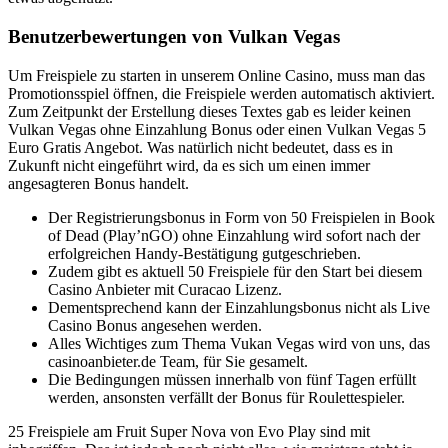
Benutzerbewertungen von Vulkan Vegas
Um Freispiele zu starten in unserem Online Casino, muss man das
Promotionsspiel öffnen, die Freispiele werden automatisch aktiviert.
Zum Zeitpunkt der Erstellung dieses Textes gab es leider keinen
Vulkan Vegas ohne Einzahlung Bonus oder einen Vulkan Vegas 5
Euro Gratis Angebot. Was natürlich nicht bedeutet, dass es in
Zukunft nicht eingeführt wird, da es sich um einen immer
angesagteren Bonus handelt.
Der Registrierungsbonus in Form von 50 Freispielen in Book
of Dead (Play’nGO) ohne Einzahlung wird sofort nach der
erfolgreichen Handy-Bestätigung gutgeschrieben.
Zudem gibt es aktuell 50 Freispiele für den Start bei diesem
Casino Anbieter mit Curacao Lizenz.
Dementsprechend kann der Einzahlungsbonus nicht als Live
Casino Bonus angesehen werden.
Alles Wichtiges zum Thema Vukan Vegas wird von uns, das
casinoanbieter.de Team, für Sie gesamelt.
Die Bedingungen müssen innerhalb von fünf Tagen erfüllt
werden, ansonsten verfällt der Bonus für Roulettespieler.
25 Freispiele am Fruit Super Nova von Evo Play sind mit