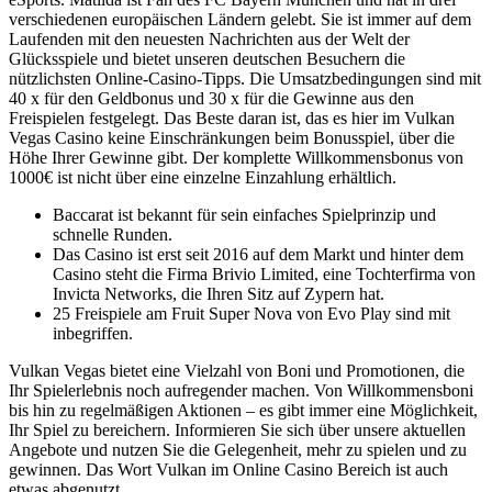
verschiedenen europäischen Ländern gelebt. Sie ist immer auf dem
Laufenden mit den neuesten Nachrichten aus der Welt der
Glücksspiele und bietet unseren deutschen Besuchern die
nützlichsten Online-Casino-Tipps. Die Umsatzbedingungen sind mit
40 x für den Geldbonus und 30 x für die Gewinne aus den
Freispielen festgelegt. Das Beste daran ist, das es hier im Vulkan
Vegas Casino keine Einschränkungen beim Bonusspiel, über die
Höhe Ihrer Gewinne gibt. Der komplette Willkommensbonus von
1000€ ist nicht über eine einzelne Einzahlung erhältlich.
Baccarat ist bekannt für sein einfaches Spielprinzip und
schnelle Runden.
Das Casino ist erst seit 2016 auf dem Markt und hinter dem
Casino steht die Firma Brivio Limited, eine Tochterfirma von
Invicta Networks, die Ihren Sitz auf Zypern hat.
25 Freispiele am Fruit Super Nova von Evo Play sind mit
inbegriffen.
Vulkan Vegas bietet eine Vielzahl von Boni und Promotionen, die
Ihr Spielerlebnis noch aufregender machen. Von Willkommensboni
bis hin zu regelmäßigen Aktionen – es gibt immer eine Möglichkeit,
Ihr Spiel zu bereichern. Informieren Sie sich über unsere aktuellen
Angebote und nutzen Sie die Gelegenheit, mehr zu spielen und zu
gewinnen. Das Wort Vulkan im Online Casino Bereich ist auch
etwas abgenutzt.