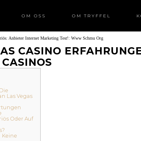
OM OSS
OM TRYFFEL
K
riös: Anbieter Internet Marketing Test!: Www Schmu Org
S CASINO ERFAHRUNGEN
 CASINOS
Die
an Las Vegas
rtungen
e
riös Oder Auf
s?
 Keine