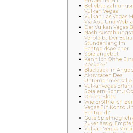
Probleme Mit…
Beliebte Zahlungsm
Vulkan Vegas
Vulkan Las Vegas M
Via App Und Web-
Der Vulkan Vegas 
Nach Auszahlungs
Verbleibt Der Betr
Stundenlang Im
Echtgeldspeicher
Spielangebot
Kann Ich Ohne Ein
Zocken?”
Blackjack Im Ange
Aktivitäten Des
Unternehmensalle
Vulkanvegas Erfah
Spielern: Schmu Od
Online Slots
Wie Eröffne Ich Bei
Vegas Ein Konto Un
Echtgeld?
Gute Spielmöglichk
Zuverlässig, Empfe
Vulkan Vegas Mobi