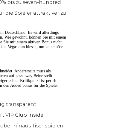
0% bis zu seven-hundred
 die Spieler attraktiver zu
n Deutschland. Es wird allerdings
uen. Wie gewohnt, können Sie mit einem
ie Sie mit einem aktiven Bonus nicht
ulkan Vegas durchlesen, um keine böse
chneidet. Andererseits muss als
rten auf pass away Beine stellt.
ger echter Kritikpunkt ist perish
m den Added bonus für die Spieler
lig transparent
rt VIP Club inside
über hinaus Tischspielen.