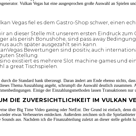
lsgenerator. Vulkan Vegas hat eine ausgesprochen große Auswahl an Spielen und
kan Vegas fiel es dem Gastro-Shop schwer, einen e
.
 an dieser Stelle mit unserem ersten Eindruck zum 
ger als perish Bonushöhe, sind pass away Bedingungen
nus auch später ausgezahlt sein kann.
kanVegas Bewertungen sind positiv, auch internationa
guten Stellung.
sino existiert es mehrere Slot machine games und e
 a great Tischspielen.
s durch die Standard bank überzeugt. Daran ändert am Ende ebenso nichts, dass
dieses Thema Auszahlung angeht, schrumpft die Auswahl deutlich zusammen. Auf
ahmenbedingungen. Einige der Einzahlungsmethoden lassen Transaktionen nur u
UM DIE ZUVERSICHTLICHKEIT IM VULKAN V
weise über Big Time Video gaming oder NetEnt. Der Grund ist einfach, denn die
wieder etwas Verbessertes entdecken. Außerdem zeichnen sich die Spielanbieter
 Sounds aus. Nachdem ich die Finanzabteilung zuletzt an dieser stelle gelobt h