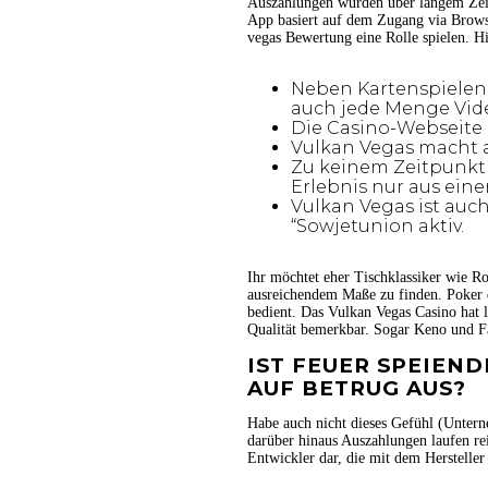
Auszahlungen wurden über langem Zeitr
App basiert auf dem Zugang via Brows
vegas Bewertung eine Rolle spielen. H
Neben Kartenspielen,
auch jede Menge Vide
Die Casino-Webseite i
Vulkan Vegas macht a 
Zu keinem Zeitpunkt 
Erlebnis nur aus ei
Vulkan Vegas ist auc
“Sowjetunion aktiv.
Ihr möchtet eher Tischklassiker wie Ro
ausreichendem Maße zu finden. Poker d
bedient. Das Vulkan Vegas Casino hat l
Qualität bemerkbar. Sogar Keno und Fan
IST FEUER SPEIEN
AUF BETRUG AUS?
Habe auch nicht dieses Gefühl (Untern
darüber hinaus Auszahlungen laufen re
Entwickler dar, die mit dem Hersteller