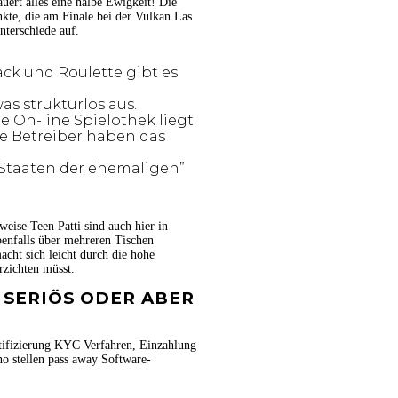
ert alles eine halbe Ewigkeit! Die
te, die am Finale bei der Vulkan Las
nterschiede auf.
ack und Roulette gibt es
as strukturlos aus.
e On-line Spielothek liegt.
e Betreiber haben das
 Staaten der ehemaligen”
weise Teen Patti sind auch hier in
benfalls über mehreren Tischen
acht sich leicht durch die hohe
rzichten müsst.
 SERIÖS ODER ABER
rtifizierung KYC Verfahren, Einzahlung
no stellen pass away Software-