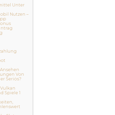
ittel Unter
obil Nutzen –
app
Bonus
antrag
ag
zahlung
bot
 Ansehen
rungen Von
er Seriös?
 Vulkan
d Spiele 1
eiten,
hlenswert
l