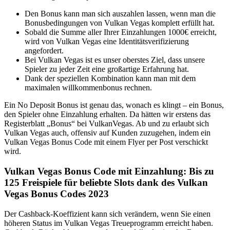
Den Bonus kann man sich auszahlen lassen, wenn man die
Bonusbedingungen von Vulkan Vegas komplett erfüllt hat.
Sobald die Summe aller Ihrer Einzahlungen 1000€ erreicht,
wird von Vulkan Vegas eine Identitätsverifizierung
angefordert.
Bei Vulkan Vegas ist es unser oberstes Ziel, dass unsere
Spieler zu jeder Zeit eine großartige Erfahrung hat.
Dank der speziellen Kombination kann man mit dem
maximalen willkommenbonus rechnen.
Ein No Deposit Bonus ist genau das, wonach es klingt – ein Bonus,
den Spieler ohne Einzahlung erhalten. Da hätten wir erstens das
Registerblatt „Bonus“ bei VulkanVegas. Ab und zu erlaubt sich
Vulkan Vegas auch, offensiv auf Kunden zuzugehen, indem ein
Vulkan Vegas Bonus Code mit einem Flyer per Post verschickt
wird.
Vulkan Vegas Bonus Code mit Einzahlung: Bis zu
125 Freispiele für beliebte Slots dank des Vulkan
Vegas Bonus Codes 2023
Der Cashback-Koeffizient kann sich verändern, wenn Sie einen
höheren Status im Vulkan Vegas Treueprogramm erreicht haben.