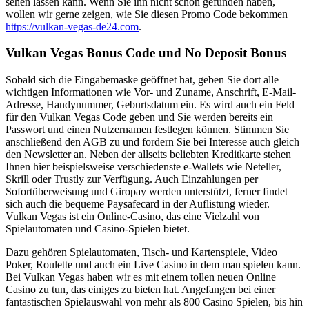
sehen lassen kann. Wenn Sie ihn nicht schon gefunden haben,
wollen wir gerne zeigen, wie Sie diesen Promo Code bekommen
https://vulkan-vegas-de24.com
.
Vulkan Vegas Bonus Code und No Deposit Bonus
Sobald sich die Eingabemaske geöffnet hat, geben Sie dort alle
wichtigen Informationen wie Vor- und Zuname, Anschrift, E-Mail-
Adresse, Handynummer, Geburtsdatum ein. Es wird auch ein Feld
für den Vulkan Vegas Code geben und Sie werden bereits ein
Passwort und einen Nutzernamen festlegen können. Stimmen Sie
anschließend den AGB zu und fordern Sie bei Interesse auch gleich
den Newsletter an. Neben der allseits beliebten Kreditkarte stehen
Ihnen hier beispielsweise verschiedenste e-Wallets wie Neteller,
Skrill oder Trustly zur Verfügung. Auch Einzahlungen per
Sofortüberweisung und Giropay werden unterstützt, ferner findet
sich auch die bequeme Paysafecard in der Auflistung wieder.
Vulkan Vegas ist ein Online-Casino, das eine Vielzahl von
Spielautomaten und Casino-Spielen bietet.
Dazu gehören Spielautomaten, Tisch- und Kartenspiele, Video
Poker, Roulette und auch ein Live Casino in dem man spielen kann.
Bei Vulkan Vegas haben wir es mit einem tollen neuen Online
Casino zu tun, das einiges zu bieten hat. Angefangen bei einer
fantastischen Spielauswahl von mehr als 800 Casino Spielen, bis hin