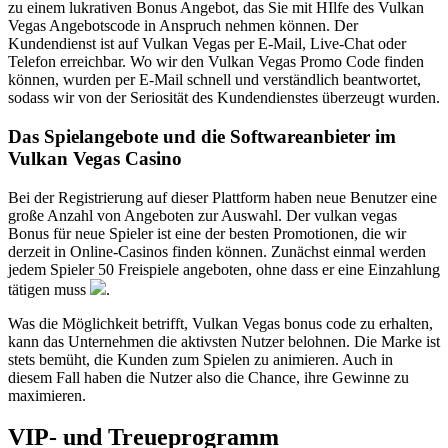
zu einem lukrativen Bonus Angebot, das Sie mit HIlfe des Vulkan
Vegas Angebotscode in Anspruch nehmen können. Der
Kundendienst ist auf Vulkan Vegas per E-Mail, Live-Chat oder
Telefon erreichbar. Wo wir den Vulkan Vegas Promo Code finden
können, wurden per E-Mail schnell und verständlich beantwortet,
sodass wir von der Seriosität des Kundendienstes überzeugt wurden.
Das Spielangebote und die Softwareanbieter im
Vulkan Vegas Casino
Bei der Registrierung auf dieser Plattform haben neue Benutzer eine
große Anzahl von Angeboten zur Auswahl. Der vulkan vegas
Bonus für neue Spieler ist eine der besten Promotionen, die wir
derzeit in Online-Casinos finden können. Zunächst einmal werden
jedem Spieler 50 Freispiele angeboten, ohne dass er eine Einzahlung
tätigen muss
.
Was die Möglichkeit betrifft, Vulkan Vegas bonus code zu erhalten,
kann das Unternehmen die aktivsten Nutzer belohnen. Die Marke ist
stets bemüht, die Kunden zum Spielen zu animieren. Auch in
diesem Fall haben die Nutzer also die Chance, ihre Gewinne zu
maximieren.
VIP- und Treueprogramm