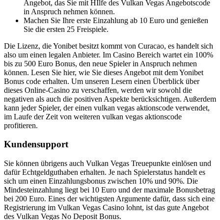
Angebot, das Sie mit HIlfe des Vulkan Vegas Angebotscode
in Anspruch nehmen können.
Machen Sie Ihre erste Einzahlung ab 10 Euro und genießen
Sie die ersten 25 Freispiele.
Die Lizenz, die Yonibet besitzt kommt von Curacao, es handelt sich
also um einen legalen Anbieter. Im Casino Bereich wartet ein 100%
bis zu 500 Euro Bonus, den neue Spieler in Anspruch nehmen
können. Lesen Sie hier, wie Sie dieses Angebot mit dem Yonibet
Bonus code erhalten. Um unseren Lesern einen Überblick über
dieses Online-Casino zu verschaffen, werden wir sowohl die
negativen als auch die positiven Aspekte berücksichtigen. Außerdem
kann jeder Spieler, der einen vulkan vegas aktionscode verwendet,
im Laufe der Zeit von weiteren vulkan vegas aktionscode
profitieren.
Kundensupport
Sie können übrigens auch Vulkan Vegas Treuepunkte einlösen und
dafür Echtgeldguthaben erhalten. Je nach Spielerstatus handelt es
sich um einen Einzahlungsbonus zwischen 10% und 90%. Die
Mindesteinzahlung liegt bei 10 Euro und der maximale Bonusbetrag
bei 200 Euro. Eines der wichtigsten Argumente dafür, dass sich eine
Registrierung im Vulkan Vegas Casino lohnt, ist das gute Angebot
des Vulkan Vegas No Deposit Bonus.