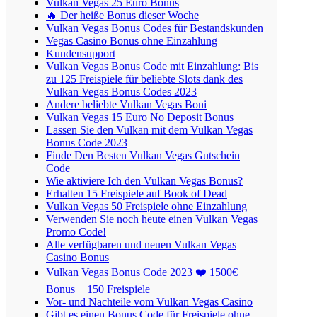
Vulkan Vegas 25 Euro Bonus
🔥 Der heiße Bonus dieser Woche
Vulkan Vegas Bonus Codes für Bestandskunden
Vegas Casino Bonus ohne Einzahlung
Kundensupport
Vulkan Vegas Bonus Code mit Einzahlung: Bis
zu 125 Freispiele für beliebte Slots dank des
Vulkan Vegas Bonus Codes 2023
Andere beliebte Vulkan Vegas Boni
Vulkan Vegas 15 Euro No Deposit Bonus
Lassen Sie den Vulkan mit dem Vulkan Vegas
Bonus Code 2023
Finde Den Besten Vulkan Vegas Gutschein
Code
Wie aktiviere Ich den Vulkan Vegas Bonus?
Erhalten 15 Freispiele auf Book of Dead
Vulkan Vegas 50 Freispiele ohne Einzahlung
Verwenden Sie noch heute einen Vulkan Vegas
Promo Code!
Alle verfügbaren und neuen Vulkan Vegas
Casino Bonus
Vulkan Vegas Bonus Code 2023 ❤️ 1500€
Bonus + 150 Freispiele
Vor- und Nachteile vom Vulkan Vegas Casino
Gibt es einen Bonus Code für Freispiele ohne