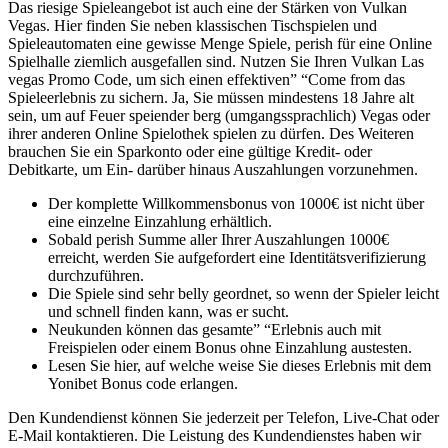
Das riesige Spieleangebot ist auch eine der Stärken von Vulkan
Vegas. Hier finden Sie neben klassischen Tischspielen und
Spieleautomaten eine gewisse Menge Spiele, perish für eine Online
Spielhalle ziemlich ausgefallen sind. Nutzen Sie Ihren Vulkan Las
vegas Promo Code, um sich einen effektiven” “Come from das
Spieleerlebnis zu sichern. Ja, Sie müssen mindestens 18 Jahre alt
sein, um auf Feuer speiender berg (umgangssprachlich) Vegas oder
ihrer anderen Online Spielothek spielen zu dürfen. Des Weiteren
brauchen Sie ein Sparkonto oder eine gültige Kredit- oder
Debitkarte, um Ein- darüber hinaus Auszahlungen vorzunehmen.
Der komplette Willkommensbonus von 1000€ ist nicht über
eine einzelne Einzahlung erhältlich.
Sobald perish Summe aller Ihrer Auszahlungen 1000€
erreicht, werden Sie aufgefordert eine Identitätsverifizierung
durchzuführen.
Die Spiele sind sehr belly geordnet, so wenn der Spieler leicht
und schnell finden kann, was er sucht.
Neukunden können das gesamte” “Erlebnis auch mit
Freispielen oder einem Bonus ohne Einzahlung austesten.
Lesen Sie hier, auf welche weise Sie dieses Erlebnis mit dem
Yonibet Bonus code erlangen.
Den Kundendienst können Sie jederzeit per Telefon, Live-Chat oder
E-Mail kontaktieren. Die Leistung des Kundendienstes haben wir