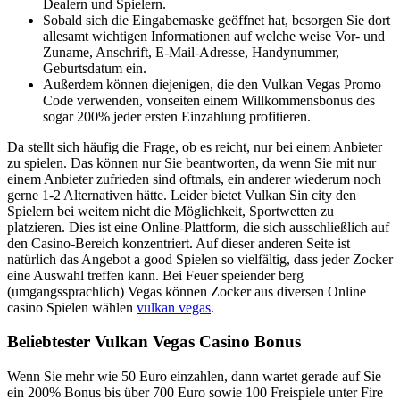
Dealern und Spielern.
Sobald sich die Eingabemaske geöffnet hat, besorgen Sie dort
allesamt wichtigen Informationen auf welche weise Vor- und
Zuname, Anschrift, E-Mail-Adresse, Handynummer,
Geburtsdatum ein.
Außerdem können diejenigen, die den Vulkan Vegas Promo
Code verwenden, vonseiten einem Willkommensbonus des
sogar 200% jeder ersten Einzahlung profitieren.
Da stellt sich häufig die Frage, ob es reicht, nur bei einem Anbieter
zu spielen. Das können nur Sie beantworten, da wenn Sie mit nur
einem Anbieter zufrieden sind oftmals, ein anderer wiederum noch
gerne 1-2 Alternativen hätte. Leider bietet Vulkan Sin city den
Spielern bei weitem nicht die Möglichkeit, Sportwetten zu
platzieren. Dies ist eine Online-Plattform, die sich ausschließlich auf
den Casino-Bereich konzentriert. Auf dieser anderen Seite ist
natürlich das Angebot a good Spielen so vielfältig, dass jeder Zocker
eine Auswahl treffen kann. Bei Feuer speiender berg
(umgangssprachlich) Vegas können Zocker aus diversen Online
casino Spielen wählen
vulkan vegas
.
Beliebtester Vulkan Vegas Casino Bonus
Wenn Sie mehr wie 50 Euro einzahlen, dann wartet gerade auf Sie
ein 200% Bonus bis über 700 Euro sowie 100 Freispiele unter Fire