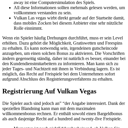
away ist eine Computersimulation des Spiels.
All diese Informationen sollten mehrmals gelesen werden, um
vollkommen verstanden zu sein.
Vulkan Las vegas wirbt direkt gerade auf der Startseite damit,
dass mobiles Zocken bei diesem Anbieter eine sehr nützliche
Rolle einnimmt.
Wenn ein Spieler häufig Drehungen durchführt, muss er sein Level
erhöhen. Dazu gehört die Möglichkeit, Gratiswetten und Freespins
zu erhalten. Es kann notwendig sein, irgendeinen gutscheincode
anzugeben, um einen solchen Bonus zu aktivieren. Die Vorschriften
ändern gegenseitig ständig, daher ist natürlich es besser, einander bei
den Kundendienstmitarbeitern zu informieren. Man kann sich zu
jeder Tages- und Nachtzeit mit ihnen in Verbindung lagern. Es ist
möglich, das Recht auf Freispiele bei dem Unternehmen sofort
aufgrund Abschluss des Registrierungsverfahrens zu erhalten.
Registrierung Auf Vulkan Vegas
Die Spieler auch sind jedoch an” “der Angabe interessiert. Dank der
speziellen Blandning kann man mit dem maximalen
willkommenbonus rechnen. Er enthält sowohl einen Bargeldbonus
als auch dasjenige Recht auf a hundred and twenty-five Freispiele.