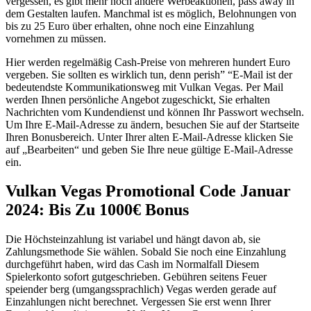
vergessen, es gibt mehr noch andere Werbeaktionen, pass away in
dem Gestalten laufen. Manchmal ist es möglich, Belohnungen von
bis zu 25 Euro über erhalten, ohne noch eine Einzahlung
vornehmen zu müssen.
Hier werden regelmäßig Cash-Preise von mehreren hundert Euro
vergeben. Sie sollten es wirklich tun, denn perish” “E-Mail ist der
bedeutendste Kommunikationsweg mit Vulkan Vegas. Per Mail
werden Ihnen persönliche Angebot zugeschickt, Sie erhalten
Nachrichten vom Kundendienst und können Ihr Passwort wechseln.
Um Ihre E-Mail-Adresse zu ändern, besuchen Sie auf der Startseite
Ihren Bonusbereich. Unter Ihrer alten E-Mail-Adresse klicken Sie
auf „Bearbeiten“ und geben Sie Ihre neue gültige E-Mail-Adresse
ein.
Vulkan Vegas Promotional Code Januar
2024: Bis Zu 1000€ Bonus
Die Höchsteinzahlung ist variabel und hängt davon ab, sie
Zahlungsmethode Sie wählen. Sobald Sie noch eine Einzahlung
durchgeführt haben, wird das Cash im Normalfall Diesem
Spielerkonto sofort gutgeschrieben. Gebühren seitens Feuer
speiender berg (umgangssprachlich) Vegas werden gerade auf
Einzahlungen nicht berechnet. Vergessen Sie erst wenn Ihrer