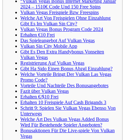
“Vulkan Vegas Bonus Internet Marketing Januar
2024 – 1510€ Code Und 150 Free Spins
Vulkan Vegas Freispiele Bzw Freespins
Welche Art Von Freispielen Ohne Einzahlung
Gibt Es Im Vulkan Sin City?
Vulkan Vegas Bonus Program Code 2024
Erhalten €10 Frei
Das Spieleangebot Auf Vulkan Vegas
Vulkan Sin City Mobile App
Gibt Es Den Extra Handybonus Vonseiten
Vulkan Vegas
Registrierung Auf Vulkan Vegas
Gibt Ha Sido Einen Bonus Abzgl Einzahlung?
Welche Vorteile Bringt Der Vulkan Las Vegas
Promo Code?
Vorteile Und Nachteile Des Bonusangebotes
Fazit über Vulkan Vegas
Erhalten €/$10 Frei
Erhalten 10 Freispiele Auf Cash Brigands 3
Schritt 9: Spielen Sie Vulkan Vegas Ebenso Von
Unterwegs
Welche Art Des Vulkan Vegas Added Bonus
Wird Für Bestehende Spieler Angeboten?
Bonusaktionen Für Die Live-spiele Von Vulkan
Vegas