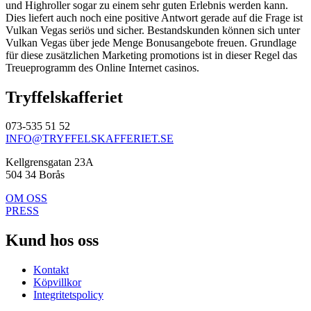
und Highroller sogar zu einem sehr guten Erlebnis werden kann.
Dies liefert auch noch eine positive Antwort gerade auf die Frage ist
Vulkan Vegas seriös und sicher. Bestandskunden können sich unter
Vulkan Vegas über jede Menge Bonusangebote freuen. Grundlage
für diese zusätzlichen Marketing promotions ist in dieser Regel das
Treueprogramm des Online Internet casinos.
Tryffelskafferiet
073-535 51 52
INFO@TRYFFELSKAFFERIET.SE
Kellgrensgatan 23A
504 34 Borås
OM OSS
PRESS
Kund hos oss
Kontakt
Köpvillkor
Integritetspolicy