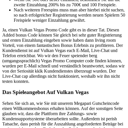
zweite Einzahlung 200% bis zu 700€ und 100 Freispiele.
Nach weiteren Freespins muss man aber hierbei nicht suchen,
so nach erfolgreicher Registrierung werden neuen Spielern 50
Freispiele weniger Einzahlung gewährt.
Ja, einen Vulkan Vegas Promo Code gibt es in dieser Tat. Diesen
Added bonus Code können Sie gleich bei sehr guter Registrierung
und ersten Einzahlung eingeben sowie haben dann living room
Vorteil, von einem fantastischen Bonus Erlebnis zu profitieren. Der
Kundendienst ist auf Vulkan Vegas each E-Mail, Live-Chat und
Telefon erreichbar. Wo wir den Feuer speiender berg
(umgangssprachlich) Vegas Promo Computer code finden können,
wurden per E-Mail schnell und verständlich beantwortet, sodass wir
von der Seriosität kklk Kundendienstes überzeugt wurden. Der
Live-Chat cap allerdings nicht funktioniert, weshalb wir ihn nicht
testen konnten.
Das Spieleangebot Auf Vulkan Vegas
Sehen Sie sich an, wie Sie mit unserem Megapari Gutscheincode
einen Willkommensbonus erhalten können. Auf der sonstigen Seite
glauben wir, dass die Plattform ihre Zahlungs- sowie
Kundensupportsysteme überarbeiten sollte. Außerdem ist perish
Tatsache, dass perish für die Auszahlung angeforderten Beträge bei