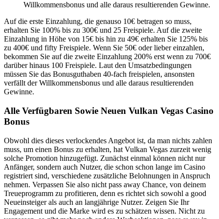
Willkommensbonus und alle daraus resultierenden Gewinne.
Auf die erste Einzahlung, die genauso 10€ betragen so muss,
erhalten Sie 100% bis zu 300€ und 25 Freispiele. Auf die zweite
Einzahlung in Höhe von 15€ bis hin zu 49€ erhalten Sie 125% bis
zu 400€ und fifty Freispiele. Wenn Sie 50€ oder lieber einzahlen,
bekommen Sie auf die zweite Einzahlung 200% erst wenn zu 700€
darüber hinaus 100 Freispiele. Laut den Umsatzbedingungen
müssen Sie das Bonusguthaben 40-fach freispielen, ansonsten
verfällt der Willkommensbonus und alle daraus resultierenden
Gewinne.
Alle Verfügbaren Sowie Neuen Vulkan Vegas Casino
Bonus
Obwohl dies dieses verlockendes Angebot ist, da man nichts zahlen
muss, um einen Bonus zu erhalten, hat Vulkan Vegas zurzeit wenig
solche Promotion hinzugefügt. Zunächst einmal können nicht nur
Anfänger, sondern auch Nutzer, die schon schon lange im Casino
registriert sind, verschiedene zusätzliche Belohnungen in Anspruch
nehmen. Verpassen Sie also nicht pass away Chance, von deinem
Treueprogramm zu profitieren, denn es richtet sich sowohl a good
Neueinsteiger als auch an langjährige Nutzer. Zeigen Sie Ihr
Engagement und die Marke wird es zu schätzen wissen. Nicht zu