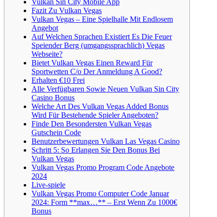
Vulkan Sin City Mobile App
Fazit Zu Vulkan Vegas
Vulkan Vegas – Eine Spielhalle Mit Endlosem
Angebot
Auf Welchen Sprachen Existiert Es Die Feuer
Speiender Berg (umgangssprachlich) Vegas
Webseite?
Bietet Vulkan Vegas Einen Reward Für
Sportwetten C/o Der Anmeldung A Good?
Erhalten €10 Frei
Alle Verfügbaren Sowie Neuen Vulkan Sin City
Casino Bonus
Welche Art Des Vulkan Vegas Added Bonus
Wird Für Bestehende Spieler Angeboten?
Finde Den Besondersten Vulkan Vegas
Gutschein Code
Benutzerbewertungen Vulkan Las Vegas Casino
Schritt 5: So Erlangen Sie Den Bonus Bei
Vulkan Vegas
Vulkan Vegas Promo Program Code Angebote
2024
Live-spiele
Vulkan Vegas Promo Computer Code Januar
2024: Form **max…** – Erst Wenn Zu 1000€
Bonus