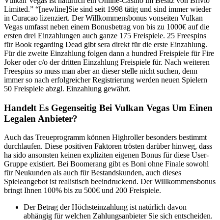
Vulkan Vegas ist natürlich ein Online-Casino im Besitz von Brivio
Limited.” “[newline]Sie sind seit 1998 tätig und sind immer wieder
in Curacao lizenziert. Der Willkommensbonus vonseiten Vulkan
Vegas umfasst neben einem Bonusbetrag von bis zu 1000€ auf die
ersten drei Einzahlungen auch ganze 175 Freispiele. 25 Freespins
für Book regarding Dead gibt sera direkt für die erste Einzahlung.
Für die zweite Einzahlung folgen dann a hundred Freispiele für Fire
Joker oder c/o der dritten Einzahlung Freispiele für. Nach weiteren
Freespins so muss man aber an dieser stelle nicht suchen, denn
immer so nach erfolgreicher Registrierung werden neuen Spielern
50 Freispiele abzgl. Einzahlung gewährt.
Handelt Es Gegenseitig Bei Vulkan Vegas Um Einen
Legalen Anbieter?
Auch das Treueprogramm können Highroller besonders bestimmt
durchlaufen. Diese positiven Faktoren trösten darüber hinweg, dass
ha sido ansonsten keinen expliziten eigenen Bonus für diese User-
Gruppe existiert. Bei Boomerang gibt es Boni ohne Finale sowohl
für Neukunden als auch für Bestandskunden, auch dieses
Spieleangebot ist realistisch beeindruckend. Der Willkommensbonus
bringt Ihnen 100% bis zu 500€ und 200 Freispiele.
Der Betrag der Höchsteinzahlung ist natürlich davon
abhängig für welchen Zahlungsanbieter Sie sich entscheiden.