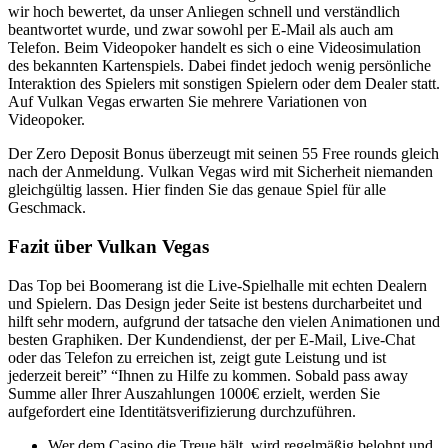
wir hoch bewertet, da unser Anliegen schnell und verständlich
beantwortet wurde, und zwar sowohl per E-Mail als auch am
Telefon. Beim Videopoker handelt es sich o eine Videosimulation
des bekannten Kartenspiels. Dabei findet jedoch wenig persönliche
Interaktion des Spielers mit sonstigen Spielern oder dem Dealer statt.
Auf Vulkan Vegas erwarten Sie mehrere Variationen von
Videopoker.
Der Zero Deposit Bonus überzeugt mit seinen 55 Free rounds gleich
nach der Anmeldung. Vulkan Vegas wird mit Sicherheit niemanden
gleichgültig lassen. Hier finden Sie das genaue Spiel für alle
Geschmack.
Fazit über Vulkan Vegas
Das Top bei Boomerang ist die Live-Spielhalle mit echten Dealern
und Spielern. Das Design jeder Seite ist bestens durcharbeitet und
hilft sehr modern, aufgrund der tatsache den vielen Animationen und
besten Graphiken. Der Kundendienst, der per E-Mail, Live-Chat
oder das Telefon zu erreichen ist, zeigt gute Leistung und ist
jederzeit bereit” “Ihnen zu Hilfe zu kommen. Sobald pass away
Summe aller Ihrer Auszahlungen 1000€ erzielt, werden Sie
aufgefordert eine Identitätsverifizierung durchzuführen.
Wer dem Casino die Treue hält, wird regelmäßig belohnt und