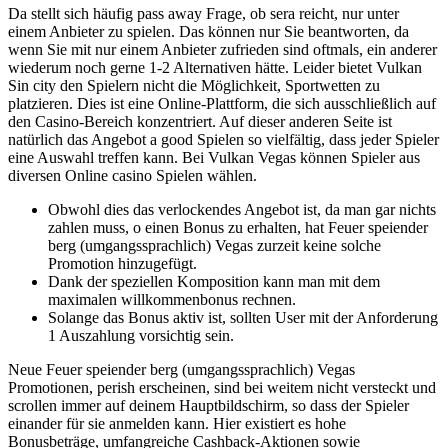
Da stellt sich häufig pass away Frage, ob sera reicht, nur unter
einem Anbieter zu spielen. Das können nur Sie beantworten, da
wenn Sie mit nur einem Anbieter zufrieden sind oftmals, ein anderer
wiederum noch gerne 1-2 Alternativen hätte. Leider bietet Vulkan
Sin city den Spielern nicht die Möglichkeit, Sportwetten zu
platzieren. Dies ist eine Online-Plattform, die sich ausschließlich auf
den Casino-Bereich konzentriert. Auf dieser anderen Seite ist
natürlich das Angebot a good Spielen so vielfältig, dass jeder Spieler
eine Auswahl treffen kann. Bei Vulkan Vegas können Spieler aus
diversen Online casino Spielen wählen.
Obwohl dies das verlockendes Angebot ist, da man gar nichts
zahlen muss, o einen Bonus zu erhalten, hat Feuer speiender
berg (umgangssprachlich) Vegas zurzeit keine solche
Promotion hinzugefügt.
Dank der speziellen Komposition kann man mit dem
maximalen willkommenbonus rechnen.
Solange das Bonus aktiv ist, sollten User mit der Anforderung
1 Auszahlung vorsichtig sein.
Neue Feuer speiender berg (umgangssprachlich) Vegas
Promotionen, perish erscheinen, sind bei weitem nicht versteckt und
scrollen immer auf deinem Hauptbildschirm, so dass der Spieler
einander für sie anmelden kann. Hier existiert es hohe
Bonusbeträge, umfangreiche Cashback-Aktionen sowie