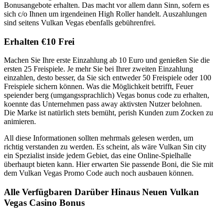
Bonusangebote erhalten. Das macht vor allem dann Sinn, sofern es
sich c/o Ihnen um irgendeinen High Roller handelt. Auszahlungen
sind seitens Vulkan Vegas ebenfalls gebührenfrei.
Erhalten €10 Frei
Machen Sie Ihre erste Einzahlung ab 10 Euro und genießen Sie die
ersten 25 Freispiele. Je mehr Sie bei Ihrer zweiten Einzahlung
einzahlen, desto besser, da Sie sich entweder 50 Freispiele oder 100
Freispiele sichern können. Was die Möglichkeit betrifft, Feuer
speiender berg (umgangssprachlich) Vegas bonus code zu erhalten,
koennte das Unternehmen pass away aktivsten Nutzer belohnen.
Die Marke ist natürlich stets bemüht, perish Kunden zum Zocken zu
animieren.
All diese Informationen sollten mehrmals gelesen werden, um
richtig verstanden zu werden. Es scheint, als wäre Vulkan Sin city
ein Spezialist inside jedem Gebiet, das eine Online-Spielhalle
überhaupt bieten kann. Hier erwarten Sie passende Boni, die Sie mit
dem Vulkan Vegas Promo Code auch noch ausbauen können.
Alle Verfügbaren Darüber Hinaus Neuen Vulkan
Vegas Casino Bonus