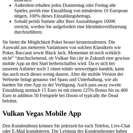
Außerdem erhalten jeden Donnerstag oder Freitag alle
Spieler, perish eine Einzahlung von mindestens 10 European
tätigen, 100% dieses Einzahlungsbetrags.
Sobald perish Summe aller Ihrer Auszahlungen 1000€
erreicht, werden Sie aufgefordert eine Identitätsverifizierung
durchzuführen.
Sie bietet die Möglichkeit Poker besser kennenzulernen. Die
Auswahl aus mehreren Variationen von solchen Klassikern wie
Poker, Baccarat sowie Black Jack. Momentan ist noch wirklich
nicht” “durchscheinend, ob Vulkan Sin city in Zukunft eine gewisse
mobile App an den Start herbeischaffen wird. Da es sich bei
unserem Anbieter noch 1 einen relativ neuweritgen handelt, kann
das auch noch dieses wenig dauern. Aber die mobile Version der
Webseite bringt genauso viel Spass und Unterhaltung, wie als
haetten Sie eine App zu der Verfügung. Auch pass away zweite
Einzahlung stomach 15 Euro ist mit einem 125% Bonus bis zu 400
Euro in addition 50 Freispiele bei Doom of typically the Dead
belohnt.
Vulkan Vegas Mobile App
Den Kundendienst können Sie jederzeit for each Telefon, Live-Chat
oder E-Mail kontaktieren. Die Leistung des Kundendienstes haben