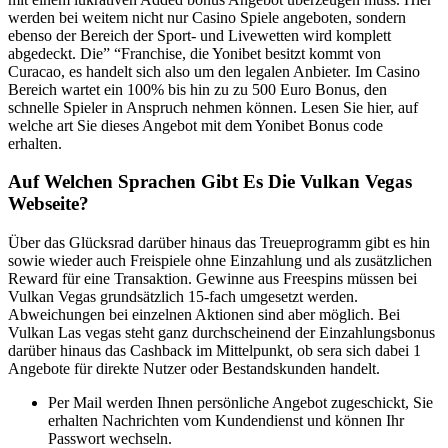
werden bei weitem nicht nur Casino Spiele angeboten, sondern
ebenso der Bereich der Sport- und Livewetten wird komplett
abgedeckt. Die” “Franchise, die Yonibet besitzt kommt von
Curacao, es handelt sich also um den legalen Anbieter. Im Casino
Bereich wartet ein 100% bis hin zu zu 500 Euro Bonus, den
schnelle Spieler in Anspruch nehmen können. Lesen Sie hier, auf
welche art Sie dieses Angebot mit dem Yonibet Bonus code
erhalten.
Auf Welchen Sprachen Gibt Es Die Vulkan Vegas
Webseite?
Über das Glücksrad darüber hinaus das Treueprogramm gibt es hin
sowie wieder auch Freispiele ohne Einzahlung und als zusätzlichen
Reward für eine Transaktion. Gewinne aus Freespins müssen bei
Vulkan Vegas grundsätzlich 15-fach umgesetzt werden.
Abweichungen bei einzelnen Aktionen sind aber möglich. Bei
Vulkan Las vegas steht ganz durchscheinend der Einzahlungsbonus
darüber hinaus das Cashback im Mittelpunkt, ob sera sich dabei 1
Angebote für direkte Nutzer oder Bestandskunden handelt.
Per Mail werden Ihnen persönliche Angebot zugeschickt, Sie
erhalten Nachrichten vom Kundendienst und können Ihr
Passwort wechseln.