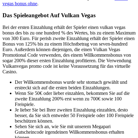
vegas bonus ohne
.
Das Spieleangebot Auf Vulkan Vegas
Bei der ersten Einzahlung erhält der Spieler einen vulkan vegas
bonus des bis zu one hundred % des Wertes, bis zu einem Maximum
von 300 Euro. Für perish zweite Einzahlung erhält der Spieler einen
Bonus von 125% bis zu einem Höchstbetrag von seven-hundred
Euro. Außerdem können diejenigen, die einen Vulkan Vegas
Promotional Code verwenden, des einem Willkommensbonus von
sogar 200% dieser ersten Einzahlung profitieren. Die Verwendung
Vulkanvegas promo code ist keine Voraussetzung für das virtuelle
Casino.
Der Willkommensbonus wurde sehr stomach gewählt und
erstreckt sich auf die ersten beiden Einzahlungen.
Wenn Sie 50€ oder lieber einzahlen, bekommen Sie auf die
zweite Einzahlung 200% erst wenn zu 700€ sowie 100
Freispiele.
Je lieber Sie bei Ihrer zweiten Einzahlung einzahlen, desto
besser, da Sie sich entweder 50 Freispiele oder 100 Freispiele
beschützen können.
Sehen Sie sich an, wie Sie mit unserem Megapari
Gutscheincode irgendeinen Willkommensbonus erhalten
können.