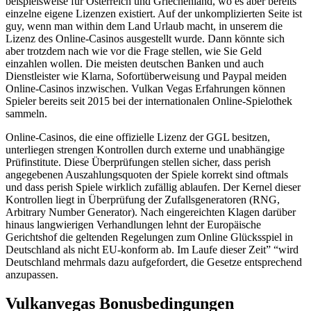
beispielsweise für Österreich und Griechenland, wo es aber bereits
einzelne eigene Lizenzen existiert. Auf der unkomplizierten Seite ist
guy, wenn man within dem Land Urlaub macht, in unserem die
Lizenz des Online-Casinos ausgestellt wurde. Dann könnte sich
aber trotzdem nach wie vor die Frage stellen, wie Sie Geld
einzahlen wollen. Die meisten deutschen Banken und auch
Dienstleister wie Klarna, Sofortüberweisung und Paypal meiden
Online-Casinos inzwischen. Vulkan Vegas Erfahrungen können
Spieler bereits seit 2015 bei der internationalen Online-Spielothek
sammeln.
Online-Casinos, die eine offizielle Lizenz der GGL besitzen,
unterliegen strengen Kontrollen durch externe und unabhängige
Prüfinstitute. Diese Überprüfungen stellen sicher, dass perish
angegebenen Auszahlungsquoten der Spiele korrekt sind oftmals
und dass perish Spiele wirklich zufällig ablaufen. Der Kernel dieser
Kontrollen liegt in Überprüfung der Zufallsgeneratoren (RNG,
Arbitrary Number Generator). Nach eingereichten Klagen darüber
hinaus langwierigen Verhandlungen lehnt der Europäische
Gerichtshof die geltenden Regelungen zum Online Glücksspiel in
Deutschland als nicht EU-konform ab. Im Laufe dieser Zeit” “wird
Deutschland mehrmals dazu aufgefordert, die Gesetze entsprechend
anzupassen.
Vulkanvegas Bonusbedingungen