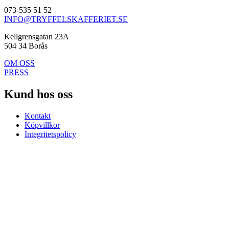
073-535 51 52
INFO@TRYFFELSKAFFERIET.SE
Kellgrensgatan 23A
504 34 Borås
OM OSS
PRESS
Kund hos oss
Kontakt
Köpvillkor
Integritetspolicy