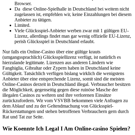
Browser.
Da diese Online-Spielhalle in Deutschland bei weitem nicht
zugelassen ist, empfehlen wir, keine Einzahlungen bei diesem
Anbieter zu tätigen.
Limited.
Viele Glücksspiel-Anbieter werben zwar mit 1 gültigen EU-
Lizenz, allerdings findet man gar wenig offizielle EU-Lizenz,
perish Glücksspiel in Deutschland erlaubt.
Nur falls ein Online-Casino über eine gültige krauts
(umgangssprachlich) Glücksspiellizenz verfügt, ist natürlich es
hierzulande legitimate. Lizenzen aus anderen Ländern wie
Fanghiglia, Gibraltar oder Zypern haben in Deutschland keine
Gültigkeit. Tatsächlich verfügen bislang wirklich die wenigstens
Anbieter über eine entsprechende Lizenz, somit sind die meisten
Online-Casinos derzeit in Deutschland illegal. Verbraucher besitzen
die Möglichkeit, gegenseitig gegen diese ruinöse Masche der
illegalen Casinos zu wehren und ihre verlorenen Einsätze
zurückzufordern. Wir vom VSVBB bekommen viele Anfragen zu
dem Ablauf und zu der Geltendmachung von Glücksspiel-
Rückerstattungen und stehen betroffenen Verbrauchern gern durch
Rat und Tat zur Seite.
Wie Koennte Ich Legal I Am Online-casino Spielen?