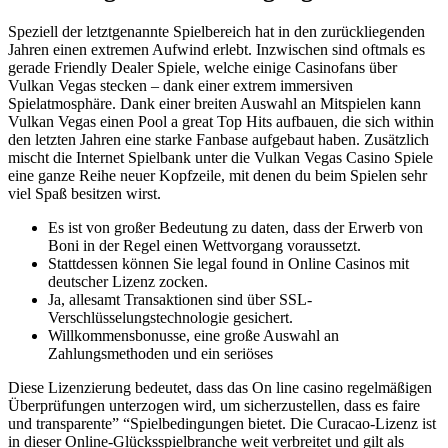
Speziell der letztgenannte Spielbereich hat in den zurückliegenden
Jahren einen extremen Aufwind erlebt. Inzwischen sind oftmals es
gerade Friendly Dealer Spiele, welche einige Casinofans über
Vulkan Vegas stecken – dank einer extrem immersiven
Spielatmosphäre. Dank einer breiten Auswahl an Mitspielen kann
Vulkan Vegas einen Pool a great Top Hits aufbauen, die sich within
den letzten Jahren eine starke Fanbase aufgebaut haben. Zusätzlich
mischt die Internet Spielbank unter die Vulkan Vegas Casino Spiele
eine ganze Reihe neuer Kopfzeile, mit denen du beim Spielen sehr
viel Spaß besitzen wirst.
Es ist von großer Bedeutung zu daten, dass der Erwerb von
Boni in der Regel einen Wettvorgang voraussetzt.
Stattdessen können Sie legal found in Online Casinos mit
deutscher Lizenz zocken.
Ja, allesamt Transaktionen sind über SSL-
Verschlüsselungstechnologie gesichert.
Willkommensbonusse, eine große Auswahl an
Zahlungsmethoden und ein seriöses
Diese Lizenzierung bedeutet, dass das On line casino regelmäßigen
Überprüfungen unterzogen wird, um sicherzustellen, dass es faire
und transparente” “Spielbedingungen bietet. Die Curacao-Lizenz ist
in dieser Online-Glücksspielbranche weit verbreitet und gilt als