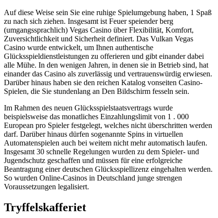
Auf diese Weise sein Sie eine ruhige Spielumgebung haben, 1 Spaß
zu nach sich ziehen. Insgesamt ist Feuer speiender berg
(umgangssprachlich) Vegas Casino über Flexibilität, Komfort,
Zuversichtlichkeit und Sicherheit definiert. Das Vulkan Vegas
Casino wurde entwickelt, um Ihnen authentische
Glücksspieldienstleistungen zu offerieren und gibt einander dabei
alle Mühe. In den wenigen Jahren, in denen sie in Betrieb sind, hat
einander das Casino als zuverlässig und vertrauenswürdig erwiesen.
Darüber hinaus haben sie den reichen Katalog vonseiten Casino-
Spielen, die Sie stundenlang an Den Bildschirm fesseln sein.
Im Rahmen des neuen Glücksspielstaatsvertrags wurde
beispielsweise das monatliches Einzahlungslimit von 1 . 000
European pro Spieler festgelegt, welches nicht überschritten werden
darf. Darüber hinaus dürfen sogenannte Spins in virtuellen
Automatenspielen auch bei weitem nicht mehr automatisch laufen.
Insgesamt 30 schnelle Regelungen wurden zu dem Spieler- und
Jugendschutz geschaffen und müssen für eine erfolgreiche
Beantragung einer deutschen Glücksspiellizenz eingehalten werden.
So wurden Online-Casinos in Deutschland junge strengen
Voraussetzungen legalisiert.
Tryffelskafferiet