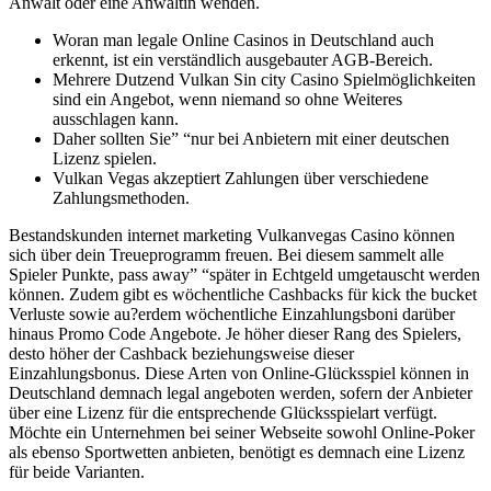
Anwalt oder eine Anwältin wenden.
Woran man legale Online Casinos in Deutschland auch
erkennt, ist ein verständlich ausgebauter AGB-Bereich.
Mehrere Dutzend Vulkan Sin city Casino Spielmöglichkeiten
sind ein Angebot, wenn niemand so ohne Weiteres
ausschlagen kann.
Daher sollten Sie” “nur bei Anbietern mit einer deutschen
Lizenz spielen.
Vulkan Vegas akzeptiert Zahlungen über verschiedene
Zahlungsmethoden.
Bestandskunden internet marketing Vulkanvegas Casino können
sich über dein Treueprogramm freuen. Bei diesem sammelt alle
Spieler Punkte, pass away” “später in Echtgeld umgetauscht werden
können. Zudem gibt es wöchentliche Cashbacks für kick the bucket
Verluste sowie au?erdem wöchentliche Einzahlungsboni darüber
hinaus Promo Code Angebote. Je höher dieser Rang des Spielers,
desto höher der Cashback beziehungsweise dieser
Einzahlungsbonus. Diese Arten von Online-Glücksspiel können in
Deutschland demnach legal angeboten werden, sofern der Anbieter
über eine Lizenz für die entsprechende Glücksspielart verfügt.
Möchte ein Unternehmen bei seiner Webseite sowohl Online-Poker
als ebenso Sportwetten anbieten, benötigt es demnach eine Lizenz
für beide Varianten.