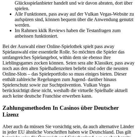
Glücksspielanbieter handelt und wir davon abraten, dort über
spielen.
Alle Funktionen, pass away auf der Vulkan Vegas-Website zu
aufspüren sind, können bequem über die Anwendung genutzt
werden.
Im Rahmen kklk Reviews haben die Testanfragen zum
anbeissen funktioniert.
Bei der Auswahl einer Online-Spielothek spielt pass away
Spielauswahl eine essentielle Rolle. So möchten die Spieler das
umfangreiches Spielangebot, within dem sie ebenso ihre
Lieblingsgames zocken können. Seien sera alte Klassiker, pass away
noch aus den alten Spielhallenzeiten beliebt sind oder die neusten
Online-Slots – das Spieleportfolio so muss einiges bieten. Dieser
enthält zahlreiche Regelungen zum Jugend- darüber hinaus
Spielerschutz sowie zur Suchtprävention. Vulkan Vegas
berücksichtigt diese nicht, weshalb die virtuelle Spielhalle aktuell
auch keine deutsche Franchise erwerben kann.
Zahlungsmethoden In Casinos über Deutscher
Lizenz
Aber auch da müssen Sie vorsichtig sein, da auch alternative Länder
in jeder EU ähnliche Vorschriften haben wie Deutschland. Das gilt