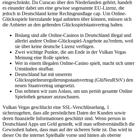
eingeschränkt. Da Curacao über den Niederlanden gehört, handelt
es einander dabei um eine gewisse sogenannte EU-Lizenz, die
jedoch in Deutschland keine Rechtsgrundlage cap. Um Online-
Glücksspiele hierzulande legal anbieten über können, müssen sich
die Anbieter an den geltenden Glücksspielstaatsvertrag halten.
Bislang sind alle Online-Casinos in Deutschland illegal und
allerlei andere Online-Glücksspiel-Angebote au?erdem, weil
sie über keine deutsche Lizenz verfügen.
Zwei wichtige Punkte, die am Ende in der Vulkan Vegas
Meinung eine Rolle spielen.
Wer in einem illegalen Online-Casino spielt, macht sich unter
Umständen strafbar.
Deutschland hat mit unserem
Glücksspielneuregulierungsstaatsvertrag (GlüNeuRStV) den
neuen Staatsvertrag umgesetzt.
Das nehmen wir zum Anlass, um uns perish gesamte Online
Spielothek genauer anzuschauen.
Vulkan Vegas geschluckt eine SSL-Verschlüsselung, 1
sicherzugehen, dass alle persönlichen Daten der Kunden sowie
deren finanzielle Informationen geschützt sind. Wenn person in
Deutschland Apps um Geld genießt, will man selbstverständlich die
Gewissheit haben, dass man auf der sicheren Seite ist. Das wird in
dieser On the internet Spielhalle vorne und hinten als oberste