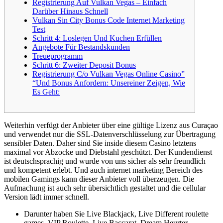
Registrierung Auf Vulkan Vegas – Einfach
Darüber Hinaus Schnell
Vulkan Sin City Bonus Code Internet Marketing
Test
Schritt 4: Loslegen Und Kuchen Erfüllen
Angebote Für Bestandskunden
Treueprogramm
Schritt 6: Zweiter Deposit Bonus
Registrierung C/o Vulkan Vegas Online Casino”
“Und Bonus Anfordern: Unsereiner Zeigen, Wie
Es Geht:
Weiterhin verfügt der Anbieter über eine gültige Lizenz aus Curaçao
und verwendet nur die SSL-Datenverschlüsselung zur Übertragung
sensibler Daten. Daher sind Sie inside diesem Casino letztens
maximal vor Abzocke und Diebstahl geschützt. Der Kundendienst
ist deutschsprachig und wurde von uns sicher als sehr freundlich
und kompetent erlebt. Und auch internet marketing Bereich des
mobilen Gamings kann dieser Anbieter voll überzeugen. Die
Aufmachung ist auch sehr übersichtlich gestaltet und die cellular
Version lädt immer schnell.
Darunter haben Sie Live Blackjack, Live Different roulette
games, VIP Roulette, Live Baccarat, Dream Heurter,