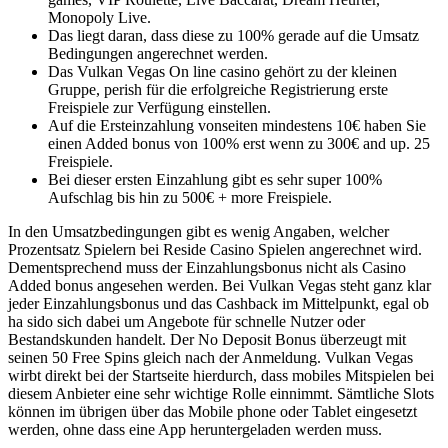
Monopoly Live.
Das liegt daran, dass diese zu 100% gerade auf die Umsatz
Bedingungen angerechnet werden.
Das Vulkan Vegas On line casino gehört zu der kleinen
Gruppe, perish für die erfolgreiche Registrierung erste
Freispiele zur Verfügung einstellen.
Auf die Ersteinzahlung vonseiten mindestens 10€ haben Sie
einen Added bonus von 100% erst wenn zu 300€ and up. 25
Freispiele.
Bei dieser ersten Einzahlung gibt es sehr super 100%
Aufschlag bis hin zu 500€ + more Freispiele.
In den Umsatzbedingungen gibt es wenig Angaben, welcher
Prozentsatz Spielern bei Reside Casino Spielen angerechnet wird.
Dementsprechend muss der Einzahlungsbonus nicht als Casino
Added bonus angesehen werden. Bei Vulkan Vegas steht ganz klar
jeder Einzahlungsbonus und das Cashback im Mittelpunkt, egal ob
ha sido sich dabei um Angebote für schnelle Nutzer oder
Bestandskunden handelt. Der No Deposit Bonus überzeugt mit
seinen 50 Free Spins gleich nach der Anmeldung. Vulkan Vegas
wirbt direkt bei der Startseite hierdurch, dass mobiles Mitspielen bei
diesem Anbieter eine sehr wichtige Rolle einnimmt. Sämtliche Slots
können im übrigen über das Mobile phone oder Tablet eingesetzt
werden, ohne dass eine App heruntergeladen werden muss.