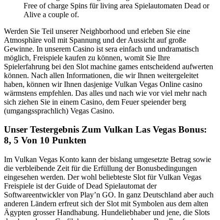
Free of charge Spins für living area Spielautomaten Dead or
Alive a couple of.
Werden Sie Teil unserer Neighborhood und erleben Sie eine
Atmosphäre voll mit Spannung und der Aussicht auf große
Gewinne. In unserem Casino ist sera einfach und undramatisch
möglich, Freispiele kaufen zu können, womit Sie Ihre
Spielerfahrung bei den Slot machine games entscheidend aufwerten
können. Nach allen Informationen, die wir Ihnen weitergeleitet
haben, können wir Ihnen dasjenige Vulkan Vegas Online casino
wärmstens empfehlen. Das alles und nach wie vor viel mehr nach
sich ziehen Sie in einem Casino, dem Feuer speiender berg
(umgangssprachlich) Vegas Casino.
Unser Testergebnis Zum Vulkan Las Vegas Bonus:
8, 5 Von 10 Punkten
Im Vulkan Vegas Konto kann der bislang umgesetzte Betrag sowie
die verbleibende Zeit für die Erfüllung der Bonusbedingungen
eingesehen werden. Der wohl beliebteste Slot für Vulkan Vegas
Freispiele ist der Guide of Dead Spielautomat der
Softwareentwickler von Play’n GO. In ganz Deutschland aber auch
anderen Ländern erfreut sich der Slot mit Symbolen aus dem alten
Ägypten grosser Handhabung. Hundeliebhaber und jene, die Slots