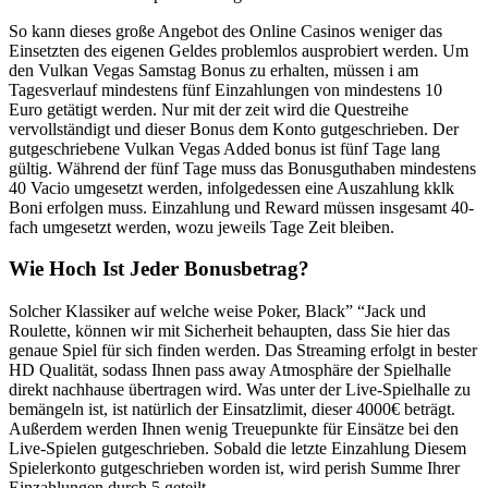
So kann dieses große Angebot des Online Casinos weniger das
Einsetzten des eigenen Geldes problemlos ausprobiert werden. Um
den Vulkan Vegas Samstag Bonus zu erhalten, müssen i am
Tagesverlauf mindestens fünf Einzahlungen von mindestens 10
Euro getätigt werden. Nur mit der zeit wird die Questreihe
vervollständigt und dieser Bonus dem Konto gutgeschrieben. Der
gutgeschriebene Vulkan Vegas Added bonus ist fünf Tage lang
gültig. Während der fünf Tage muss das Bonusguthaben mindestens
40 Vacio umgesetzt werden, infolgedessen eine Auszahlung kklk
Boni erfolgen muss. Einzahlung und Reward müssen insgesamt 40-
fach umgesetzt werden, wozu jeweils Tage Zeit bleiben.
Wie Hoch Ist Jeder Bonusbetrag?
Solcher Klassiker auf welche weise Poker, Black” “Jack und
Roulette, können wir mit Sicherheit behaupten, dass Sie hier das
genaue Spiel für sich finden werden. Das Streaming erfolgt in bester
HD Qualität, sodass Ihnen pass away Atmosphäre der Spielhalle
direkt nachhause übertragen wird. Was unter der Live-Spielhalle zu
bemängeln ist, ist natürlich der Einsatzlimit, dieser 4000€ beträgt.
Außerdem werden Ihnen wenig Treuepunkte für Einsätze bei den
Live-Spielen gutgeschrieben. Sobald die letzte Einzahlung Diesem
Spielerkonto gutgeschrieben worden ist, wird perish Summe Ihrer
Einzahlungen durch 5 geteilt.