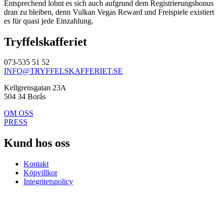
Entsprechend lohnt es sich auch aufgrund dem Registrierungsbonus
dran zu bleiben, denn Vulkan Vegas Reward und Freispiele existiert
es für quasi jede Einzahlung.
Tryffelskafferiet
073-535 51 52
INFO@TRYFFELSKAFFERIET.SE
Kellgrensgatan 23A
504 34 Borås
OM OSS
PRESS
Kund hos oss
Kontakt
Köpvillkor
Integritetspolicy