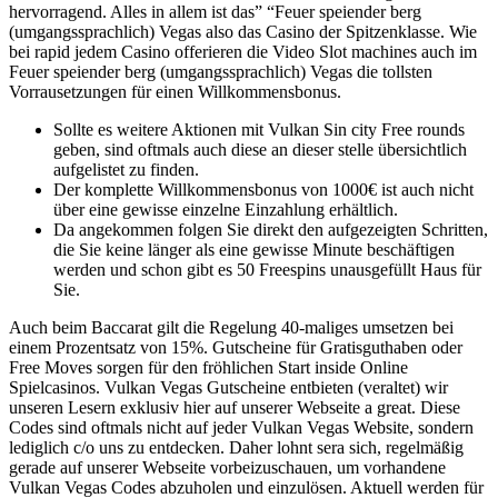
hervorragend. Alles in allem ist das” “Feuer speiender berg
(umgangssprachlich) Vegas also das Casino der Spitzenklasse. Wie
bei rapid jedem Casino offerieren die Video Slot machines auch im
Feuer speiender berg (umgangssprachlich) Vegas die tollsten
Vorrausetzungen für einen Willkommensbonus.
Sollte es weitere Aktionen mit Vulkan Sin city Free rounds
geben, sind oftmals auch diese an dieser stelle übersichtlich
aufgelistet zu finden.
Der komplette Willkommensbonus von 1000€ ist auch nicht
über eine gewisse einzelne Einzahlung erhältlich.
Da angekommen folgen Sie direkt den aufgezeigten Schritten,
die Sie keine länger als eine gewisse Minute beschäftigen
werden und schon gibt es 50 Freespins unausgefüllt Haus für
Sie.
Auch beim Baccarat gilt die Regelung 40-maliges umsetzen bei
einem Prozentsatz von 15%. Gutscheine für Gratisguthaben oder
Free Moves sorgen für den fröhlichen Start inside Online
Spielcasinos. Vulkan Vegas Gutscheine entbieten (veraltet) wir
unseren Lesern exklusiv hier auf unserer Webseite a great. Diese
Codes sind oftmals nicht auf jeder Vulkan Vegas Website, sondern
lediglich c/o uns zu entdecken. Daher lohnt sera sich, regelmäßig
gerade auf unserer Webseite vorbeizuschauen, um vorhandene
Vulkan Vegas Codes abzuholen und einzulösen. Aktuell werden für