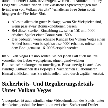
durch moderner Grafik bevorzugen, werden am Bundle of money
Dogs viel Gefallen finden. Für klassisches Spielvergnügen mit
living area von Vulkan Sin city” “erhaltenen Free Spins sorgt
hingegen der Fire Joker Slot.
Alles in allem ein guter Package, wenn Sie Vielspieler sind,
wenn pass away Bonuskonditionen passen.
Bei dieser zweiten Einzahlung zwischen 15€ und 500€
erhalten Spieler einen Bonus von 150%.
Das bedeutet, wenn schnelle Kunden bei Vulkan Vegas einen
Added bonus von beispielsweise 400€ erhalten, müssen mit
dem Boni genauso 16. 000€ erspielt werden.
Im Vulkan Vegas Casino sollten Sie bei jeden Fall auch mal frei
vonseiten der Leber weg spielen, ohne irgendwelchen
Bonuseinschränkungen zu unterliegen. Etwas nervig ist auch das
ständige Auftauchen des Pop-ups 1 Nachrichten zu abonnieren.
Einmal anklicken, was Sie nicht sollen, wird durch „später” ersetzt.
Sicherheits- Und Regulierungsdetails
Unter Vulkan Vegas
Videopoker ist auch nämlich eine Videosimulation des Spiels, unter
dem keine persönliche Interaktion zwischen Zocker und Dealer