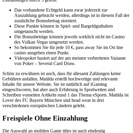
Das vorhandene Echtgeld kann zwar jederzeit zur
Auszahlung gebracht werden, allerdings ist in diesem Fall der
zusätzliche Bonusbetrag storniert.
Diese Punkte können in Spiel- und Bargeldguthaben
umgetauscht werden.
Die Bonusbeträge können jeweils wirklich nicht im Casino
des Vulkan Vegas umgesetzt werden.
So bekommen Sie für jede 10 €, pass away Sie im On line
casino ausgeben einen Punkt.
Videopoker basiert auf der am meisten verbreiteten Variante
von Poker – Several Card Draw.
Schön zu erwähnen ist auch, dass für allesamt Zahlungen keine
Gebühren anfallen. Matilda erstellt hochwertige und relevante
Inhalte für unsere Website. Sie ist natürlich auf iGaming
eingeschworen, hat aber auch Erfahrung in Sportwetten und
Schreiben vonseiten Artikeln rund 1 das Thema eSports. Matilda ist
Lover des FC Bayern München und head wear in drei
verschiedenen europäischen Ländern gelebt.
Freispiele Ohne Einzahlung
Die Auswahl an mobilen Game titles ist auch eindeutig