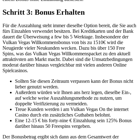
Schritt 3: Bonus Erhalten
Für die Auszahlung steht immer dieselbe Option bereit, die Sie auch
fürs Einzahlen verwendet besitzen. Bei Kreditkarten und der Bank
dauert die Überweisung a few bis 5 Werktage. Insbesondere der
Vulkan Vegas Willkommensbonus von bis zu 1510€ wird die
Neugierde vieler Neukunden wecken. Dazu bis über 150 Free
Spins, was das Vulkan Vegas Willkommenspacket zu den aktuell
attraktivsten am Markt macht. Dabei sind die Umsatzbedingungen
moderat darüber hinaus vergleichbar mit vielen anderen Online
Spielcasinos.
Sollten Sie diesen Zeitraum verpassen kann der Bonus nicht
lieber genutzt werden.
Außerdem würden wir Ihnen ans herz legen, dieselbe Ein-,
auf welche weise Auszahlungsmethode zu nutzen, um
doppelte Verifizierung zu vermeiden.
Treue Kunden werden i am Vulkan Vegas On the internet
Casino durch ein zusätzliches Guthaben belohnt.
Eine 12-15 € bis forty-nine € Einzahlung sein 125% Bonus
darüber hinaus 50 Freespins vergeben.
Der Bonusbetrag ergibt sich dann aus dem Gesamtwert der