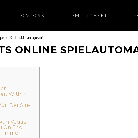
OM OSS
OM TRYFFEL
K
spiele & 1 500 European!
TS ONLINE SPIELAUTOMA
er
heit Within
Auf Der Site
lkan Vegas
i On The
el Immer