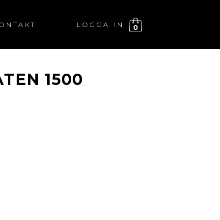
ONTAKT
LOGGA IN
0
TEN 1500