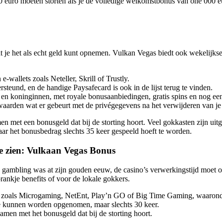
50 euro moeten storten als je de volledige welkomstbonus van one 000 e
dat je het als echt geld kunt opnemen. Vulkan Vegas biedt ook wekelijks
wallets zoals Neteller, Skrill of Trustly.
eund, en de handige Paysafecard is ook in de lijst terug te vinden.
 en koninginnen, met royale bonusaanbiedingen, gratis spins en nog een
waarden wat er gebeurt met de privégegevens na het verwijderen van je
amen met een bonusgeld dat bij de storting hoort. Veel gokkasten zijn ui
aar het bonusbedrag slechts 35 keer gespeeld hoeft te worden.
e zien: Vulkaan Vegas Bonus
gambling was at zijn gouden eeuw, de casino’s verwerkingstijd moet o
rankje benefits of voor de lokale gokkers.
rs zoals Microgaming, NetEnt, Play’n GO of Big Time Gaming, waarond
ze kunnen worden opgenomen, maar slechts 30 keer.
samen met het bonusgeld dat bij de storting hoort.