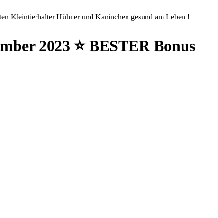
n Kleintierhalter Hühner und Kaninchen gesund am Leben !
ember 2023 ⭐️ BESTER Bonus