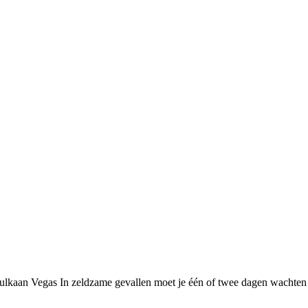
ulkaan Vegas In zeldzame gevallen moet je één of twee dagen wachten 