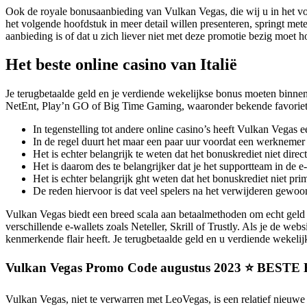
Ook de royale bonusaanbieding van Vulkan Vegas, die wij u in het vol
het volgende hoofdstuk in meer detail willen presenteren, springt me
aanbieding is of dat u zich liever niet met deze promotie bezig moet 
Het beste online casino van Italië
Je terugbetaalde geld en je verdiende wekelijkse bonus moeten binne
NetEnt, Play’n GO of Big Time Gaming, waaronder bekende favoriete
In tegenstelling tot andere online casino’s heeft Vulkan Vegas 
In de regel duurt het maar een paar uur voordat een werkneme
Het is echter belangrijk te weten dat het bonuskrediet niet dir
Het is daarom des te belangrijker dat je het supportteam in de e
Het is echter belangrijk ght weten dat het bonuskrediet niet pr
De reden hiervoor is dat veel spelers na het verwijderen gew
Vulkan Vegas biedt een breed scala aan betaalmethoden om echt geld 
verschillende e-wallets zoals Neteller, Skrill of Trustly. Als je de we
kenmerkende flair heeft. Je terugbetaalde geld en u verdiende wekel
Vulkan Vegas Promo Code augustus 2023 ⭐️ BESTE
Vulkan Vegas, niet te verwarren met LeoVegas, is een relatief nieuwe