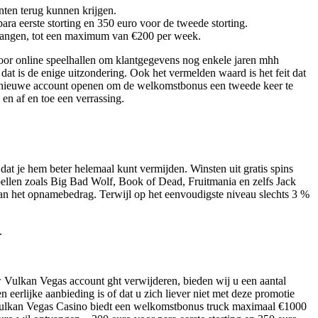
nten terug kunnen krijgen.
a eerste storting en 350 euro voor de tweede storting.
tvangen, tot een maximum van €200 per week.
k voor online speelhallen om klantgegevens nog enkele jaren mhh
dat is de enige uitzondering. Ook het vermelden waard is het feit dat
een nieuwe account openen om de welkomstbonus een tweede keer te
en af en toe een verrassing.
t je hem beter helemaal kunt vermijden. Winsten uit gratis spins
ellen zoals Big Bad Wolf, Book of Dead, Fruitmania en zelfs Jack
n het opnamebedrag. Terwijl op het eenvoudigste niveau slechts 3 %
.
uw Vulkan Vegas account ght verwijderen, bieden wij u een aantal
erlijke aanbieding is of dat u zich liever niet met deze promotie
 Vulkan Vegas Casino biedt een welkomstbonus truck maximaal €1000