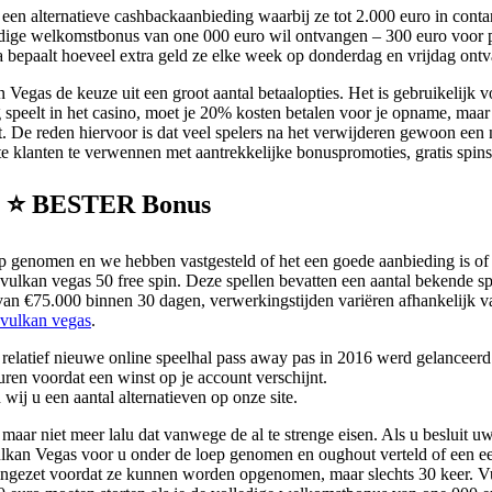
en alternatieve cashbackaanbieding waarbij ze tot 2.000 euro in conta
dige welkomstbonus van one 000 euro wil ontvangen – 300 euro voor par
 bepaalt hoeveel extra geld ze elke week op donderdag en vrijdag on
an Vegas de keuze uit een groot aantal betaalopties. Het is gebruikelij
g speelt in het casino, moet je 20% kosten betalen voor je opname, maar 
nt. De reden hiervoor is dat veel spelers na het verwijderen gewoon 
te klanten te verwennen met aantrekkelijke bonuspromoties, gratis spins 
3 ⭐️ BESTER Bonus
genomen en we hebben vastgesteld of het een goede aanbieding is of da
ulkan vegas 50 free spin. Deze spellen bevatten een aantal bekende sp
n €75.000 binnen 30 dagen, verwerkingstijden variëren afhankelijk va
vulkan vegas
.
n relatief nieuwe online speelhal pass away pas in 2016 werd gelanceerd
ren voordat een winst op je account verschijnt.
ij u een aantal alternatieven op onze site.
maar niet meer lalu dat vanwege de al te strenge eisen. Als u besluit 
lkan Vegas voor u onder de loep genomen en oughout verteld of een een e
 ingezet voordat ze kunnen worden opgenomen, maar slechts 30 keer.