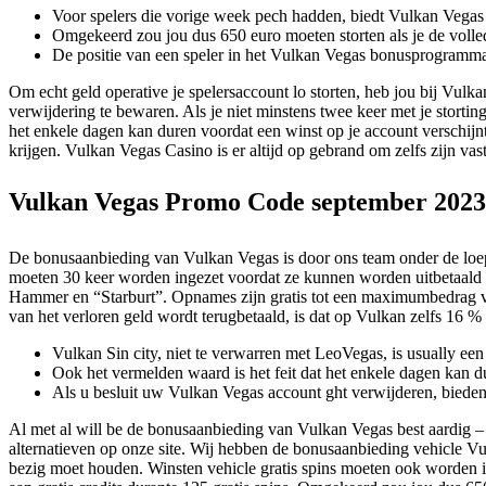
Voor spelers die vorige week pech hadden, biedt Vulkan Vegas e
Omgekeerd zou jou dus 650 euro moeten storten als je de volle
De positie van een speler in het Vulkan Vegas bonusprogramma
Om echt geld operative je spelersaccount lo storten, heb jou bij Vulk
verwijdering te bewaren. Als je niet minstens twee keer met je stortin
het enkele dagen kan duren voordat een winst op je account verschij
krijgen. Vulkan Vegas Casino is er altijd op gebrand om zelfs zijn vas
Vulkan Vegas Promo Code september 202
De bonusaanbieding van Vulkan Vegas is door ons team onder de loep 
moeten 30 keer worden ingezet voordat ze kunnen worden uitbetaald v
Hammer en “Starburt”. Opnames zijn gratis tot een maximumbedrag va
van het verloren geld wordt terugbetaald, is dat op Vulkan zelfs 16 %
Vulkan Sin city, niet te verwarren met LeoVegas, is usually ee
Ook het vermelden waard is het feit dat het enkele dagen kan du
Als u besluit uw Vulkan Vegas account ght verwijderen, bieden w
Al met al will be de bonusaanbieding van Vulkan Vegas best aardig – 
alternatieven op onze site. Wij hebben de bonusaanbieding vehicle Vu
bezig moet houden. Winsten vehicle gratis spins moeten ook worden