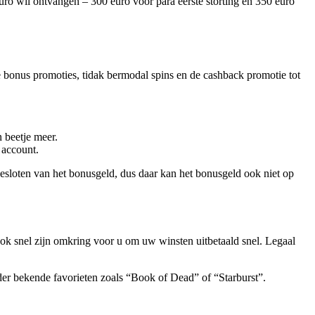
uro wil ontvangen – 300 euro voor para eerste storting en 350 euro
e bonus promoties, tidak bermodal spins en de cashback promotie tot
 beetje meer.
 account.
tgesloten van het bonusgeld, dus daar kan het bonusgeld ook niet op
ok snel zijn omkring voor u om uw winsten uitbetaald snel. Legaal
er bekende favorieten zoals “Book of Dead” of “Starburst”.